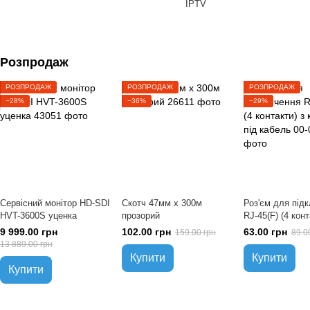
IPTV
Розпродаж
РОЗПРОДАЖ
РОЗПРОДАЖ
РОЗПРОДАЖ
−28%
−36%
−29%
Сервісний монітор HD-SDI
Скотч 47мм х 300м
Роз'єм для під
HVT-3600S уценка
прозорий
RJ-45(F) (4 конт
клемами під ка
9 999.00 грн
102.00 грн
63.00 грн
159.00 грн
89.0
13 889.00 грн
Купити
Купити
Купити