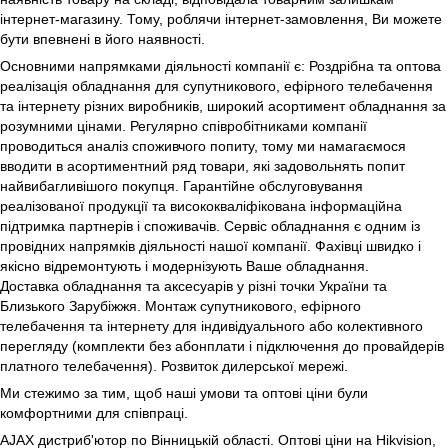
інтернет-магазину. Тому, роблячи інтернет-замовлення, Ви можете
бути впевнені в його наявності.
Основними напрямками діяльності компанії є: Роздрібна та оптова
реалізація обладнання для супутникового, ефірного телебачення
та інтернету різних виробників, широкий асортимент обладнання за
розумними цінами. Регулярно співробітниками компанії
проводиться аналіз споживчого попиту, тому ми намагаємося
вводити в асортиментний ряд товари, які задовольнять попит
найвибагливішого покупця. Гарантійне обслуговування
реалізованої продукції та висококваліфікована інформаційна
підтримка партнерів і споживачів. Сервіс обладнання є одним із
провідних напрямків діяльності нашої компанії. Фахівці швидко і
якісно відремонтують і модернізують Ваше обладнання.
Доставка обладнання та аксесуарів у різні точки України та
Близького Зарубіжжя. Монтаж супутникового, ефірного
телебачення та інтернету для індивідуального або колективного
перегляду (комплекти без абонплати і підключення до провайдерів
платного телебачення). Розвиток дилерської мережі.
Ми стежимо за тим, щоб наші умови та оптові ціни були
комфортними для співпраці.
AJAX дистриб'ютор по Вінницькій області. Оптові ціни на Hikvision,