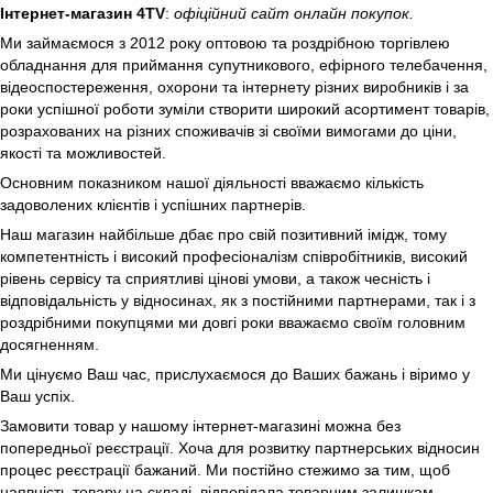
Інтернет-магазин 4TV
:
офіційний сайт онлайн покупок.
Ми займаємося з 2012 року оптовою та роздрібною торгівлею
обладнання для приймання супутникового, ефірного телебачення,
відеоспостереження, охорони та інтернету різних виробників і за
роки успішної роботи зуміли створити широкий асортимент товарів,
розрахованих на різних споживачів зі своїми вимогами до ціни,
якості та можливостей.
Основним показником нашої діяльності вважаємо кількість
задоволених клієнтів і успішних партнерів.
Наш магазин найбільше дбає про свій позитивний імідж, тому
компетентність і високий професіоналізм співробітників, високий
рівень сервісу та сприятливі цінові умови, а також чесність і
відповідальність у відносинах, як з постійними партнерами, так і з
роздрібними покупцями ми довгі роки вважаємо своїм головним
досягненням.
Ми цінуємо Ваш час, прислухаємося до Ваших бажань і віримо у
Ваш успіх.
Замовити товар у нашому інтернет-магазині можна без
попередньої реєстрації. Хоча для розвитку партнерських відносин
процес реєстрації бажаний. Ми постійно стежимо за тим, щоб
наявність товару на складі, відповідала товарним залишкам