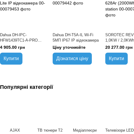
Dahua DH-IPC-
Dahua DH-T5A-IL Wi-Fi
SOROTEC REV
HFW1439TC1-A-PRO
5МП IP67 IP відеокамера
1,0KW / 2,0KWh
(2.8мм) 4МП WizColor Lite
синусоїда LiFe
4 905.00 грн
Ціну уточнюйте
20 277.00 грн
IP відеокамера
628Аг (2000Wh)
station
Купити
Дізнатися ціну
Купити
Популярні категорії
AJAX
ТВ тюнери Т2
Медіаплеєри
Телевізори LED