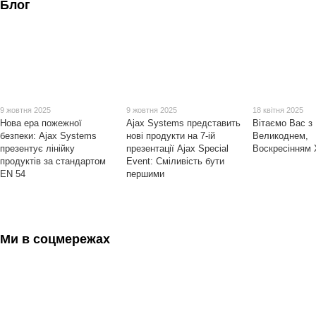
Блог
9 жовтня 2025
9 жовтня 2025
18 квітня 2025
Нова ера пожежної
Ajax Systems представить
Вітаємо Вас з
безпеки: Ajax Systems
нові продукти на 7-ій
Великоднем,
презентує лінійку
презентації Ajax Special
Воскресінням 
продуктів за стандартом
Event: Сміливість бути
EN 54
першими
Ми в соцмережах