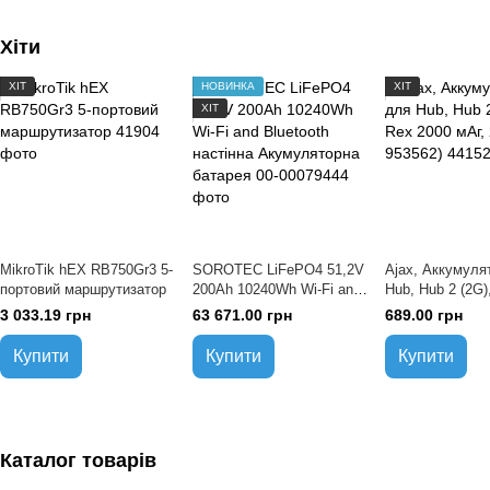
Хіти
ХІТ
НОВИНКА
ХІТ
ХІТ
MikroTik hEX RB750Gr3 5-
SOROTEC LiFePO4 51,2V
Ajax, Аккумуля
портовий маршрутизатор
200Ah 10240Wh Wi-Fi and
Hub, Hub 2 (2G)
Bluetooth настінна
мАг, 2-pin (XK-
3 033.19 грн
63 671.00 грн
689.00 грн
Акумуляторна батарея
Купити
Купити
Купити
Каталог товарів