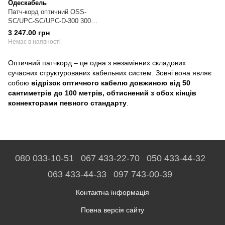
Одескабель
Патч-корд оптичний OSS-
SC/UPC-SC/UPC-D-300 300
метрів
3 247.00 грн
Немає в наявності
Оптичний патчкорд – це одна з незамінних складових
сучасних структурованих кабельних систем. Зовні вона являє
собою
відрізок оптичного кабелю довжиною від 50
сантиметрів до 100 метрів, обтиснений з обох кінців
коннекторами певного стандарту
.
080 033-10-51
067 433-22-70
050 433-44-32
063 433-44-33
097 743-00-39
Контактна інформація
Повна версія сайту