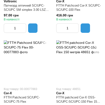
Voltronic
Cor-X
Патчкорд оптичний SC/UPC-
FTTH Patchcord Cor-X SC/UPC-
SC/UPC SM simplex 3.00 LSZH
SC/UPC-100 Flex
3 метри
97.00 грн
416.00 грн
В наявності
В наявності
Код товару: 00-00077883
Код товару: 48651
Cor-X
Cor-X
FTTH Patchcord SC/UPC-
FTTH patchcord Cor-X OSS-
SC/UPC-75 Flex
SC/UPC-SC/UPC-150 Flex 150