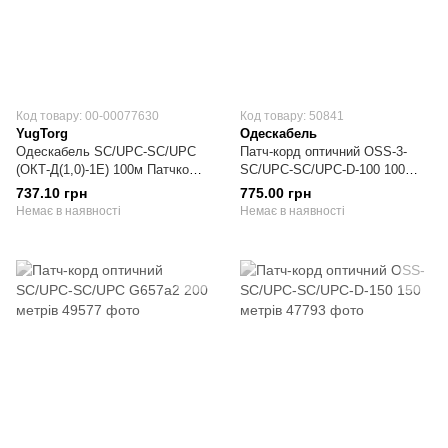
Код товару: 00-00077630
Код товару: 50841
YugTorg
Одескабель
Одескабель SC/UPC-SC/UPC
Патч-корд оптичний OSS-3-
(ОКТ-Д(1,0)-1Е) 100м Патчкорд
SC/UPC-SC/UPC-D-100 100
оптичний
метрів
737.10 грн
775.00 грн
Немає в наявності
Немає в наявності