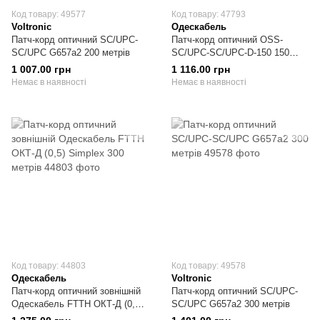
Код товару: 49577
Код товару: 47793
Voltronic
Одескабель
Патч-корд оптичний SC/UPC-
Патч-корд оптичний OSS-
SC/UPC G657a2 200 метрів
SC/UPC-SC/UPC-D-150 150
метрів
1 007.00 грн
1 116.00 грн
Немає в наявності
Немає в наявності
Код товару: 44803
Код товару: 49578
Одескабель
Voltronic
Патч-корд оптичний зовнішній
Патч-корд оптичний SC/UPC-
Одескабель FTTH ОКТ-Д (0,5)
SC/UPC G657a2 300 метрів
Simplex 300 метрів