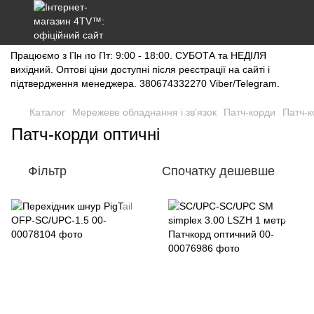
Працюємо з Пн по Пт: 9:00 - 18:00. СУБОТА та НЕДІЛЯ
вихідний. Оптові ціни доступні після реєстрації на сайті і
підтвердження менеджера. 380674332270 Viber/Telegram.
Каталог
Мережеве обладнання і зв'язок
Патч-корди
Патч-к
Патч-корди оптичні
Фільтр
Спочатку дешевше