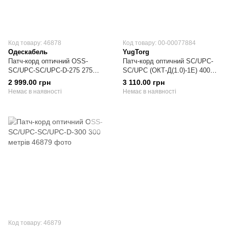
Код товару: 46878
Код товару: 00-00077884
Одескабель
YugTorg
Патч-корд оптичний OSS-
Патч-корд оптичний SC/UPC-
SC/UPC-SC/UPC-D-275 275
SC/UPC (ОКТ-Д(1.0)-1Е) 400
метрів
метрів
2 999.00 грн
3 110.00 грн
Немає в наявності
Немає в наявності
Код товару: 46879