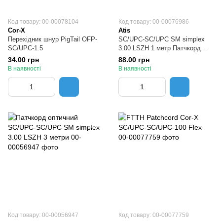
Код товару: 00-00078104
Код товару: 00-00076986
Cor-X
Atis
Перехідник шнур PigTail OFP-
SC/UPC-SC/UPC SM simplex
SC/UPC-1.5
3.00 LSZH 1 метр Патчкорд
оптичний
34.00 грн
88.00 грн
В наявності
В наявності
Код товару: 00-00056947
Код товару: 00-00077759