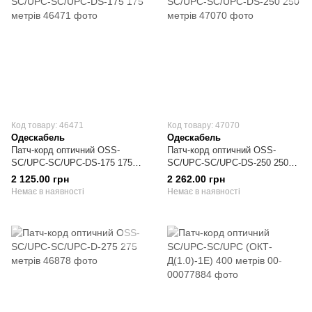
Код товару: 46471
Код товару: 47070
Одескабель
Одескабель
Патч-корд оптичний OSS-
Патч-корд оптичний OSS-
SC/UPC-SC/UPC-DS-175 175
SC/UPC-SC/UPC-DS-250 250
метрів
метрів
2 125.00 грн
2 262.00 грн
Немає в наявності
Немає в наявності