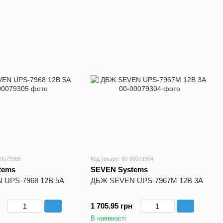
00079305
Код товару: 00-00079304
tems
SEVEN Systems
 UPS-7968 12В 5А
ДБЖ SEVEN UPS-7967M 12В 3А
1 705.95 грн
В наявності