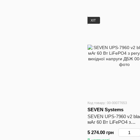
ХІТ
Код товару: 00-00077653
SEVEN Systems
SEVEN UPS-7960 v2 bla
мАг 60 Вт LiFePO4 з
регулюванням вихідної 
5 274.00 грн
ДБЖ