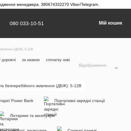
твердження менеджера. 380674332270 Viber/Telegram.
080 033-10-51
Мій кошик
живлення (ДБЖ): 5-12В
у дорожчі
за назвою
спочатку нові
Відображення:
а безперебійного живлення (ДБЖ): 5-12В
атареї Power Bank
Портативні зарядні станції
Ліхтарики та аксесуари
ядні пристрої, аксесуари
Сонячні панелі