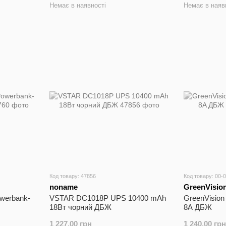
Немає в наявності
Немає в наяв
Код товару: 47856
Код товару: 00-
noname
GreenVisio
werbank-
VSTAR DC1018P UPS 10400 mAh
GreenVision
18Вт чорний ДБЖ
8A ДБЖ
1 227.00 грн
1 240.00 грн