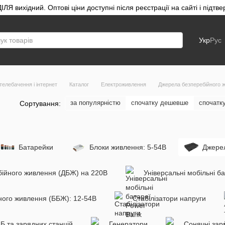
ЛЯ вихідний. Оптові ціни доступні після реєстрації на сайті і під
Укр
Рус
телебачення і інтернет
Каталог
Електроживлення
Джерела безперебійного 
за популярністю
спочатку дешевше
спочатк
Сортування:
Батарейки
Блоки живлення: 5-54В
Джерел
ійного живлення (ДБЖ) на 220В
Універсальні мобільні б
ного живлення (ББЖ): 12-54В
Стабілізатори напруги
Б та зарядних станцій
Генератори
Сонячні зар