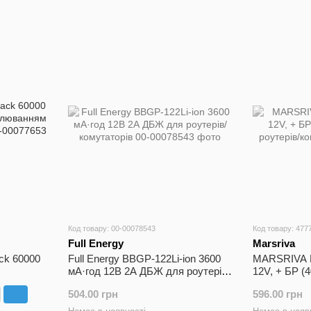
Код товару: 00-00078543
Код товару: 477
Full Energy
Marsriva
ck 60000
Full Energy BBGP-122Li-ion 3600
MARSRIVA M
мА·год 12В 2А ДБЖ для роутерів/
12V, + БР 
напруги
комутаторів
роутерів/ко
504.00 грн
596.00 грн