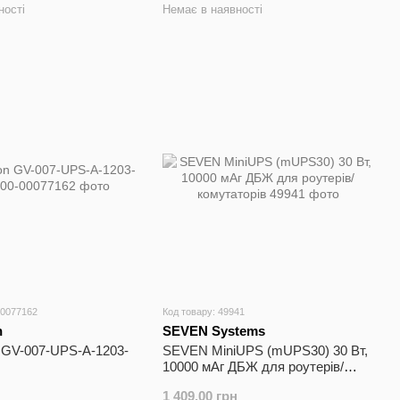
ності
Немає в наявності
00077162
Код товару: 49941
n
SEVEN Systems
 GV-007-UPS-A-1203-
SEVEN MiniUPS (mUPS30) 30 Вт,
10000 мАг ДБЖ для роутерів/
комутаторів
1 409.00 грн