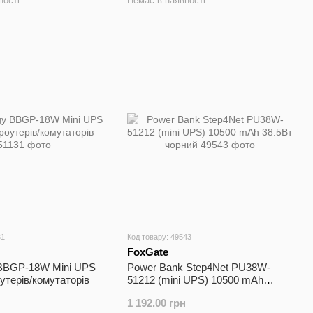
ності
Немає в наявності
31
Код товару: 49543
FoxGate
 BBGP-18W Mini UPS
Power Bank Step4Net PU38W-
терів/комутаторів
51212 (mini UPS) 10500 mAh
38.5Вт чорний
1 192.00 грн