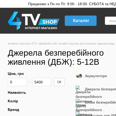
Перейти до основного контенту
Працюємо з Пн по Пт: 9:00 - 18:00. СУБОТА та НЕДІ
Каталог
Інтернет-магазин 4TV: офіційний сайт онлайн покупок для охорони, відеонагляду, 
Джерела безперебійного
живлення (ДБЖ): 5-12В
Ціна, грн
Акумулятори
Від Ціна, грн
До Ціна, грн
ОК
Джерела безпереб
Наявність
Колір
Блоки безперебій
Бренд
Аксесуари для УМ