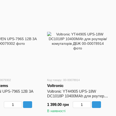
00079302
Код товару: 00-00078914
tems
Voltronic
 UPS-7965 12В 3А
Voltronic YT44905 UPS-18W
DC1018P 10400MAh для роутерів/
комутаторів ДБЖ
1 399.00 грн
В наявності