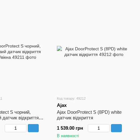
11
Код товару: 49212
Ajax
tect S чорний,
Ajax DoorProtect S (8PD) white
 датчик відкриття
датчик відкриття
а
1 539.00 грн
В наявності