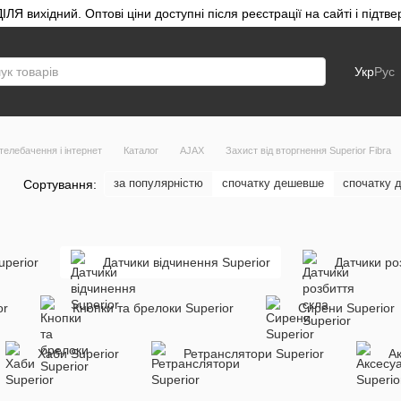
ЛЯ вихідний. Оптові ціни доступні після реєстрації на сайті і під
Укр
Рус
телебачення і інтернет
Каталог
AJAX
Захист від вторгнення Superior Fibra
за популярністю
спочатку дешевше
спочатку 
Сортування:
uperior
Датчики відчинення Superior
Датчики ро
or
Кнопки та брелоки Superior
Сирени Superior
Хаби Superior
Ретранслятори Superior
Ак