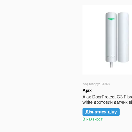
Код товару: 51368
Ajax
Ajax DoorProtect G3 Fib
white дротовий датчик в
Дізнатися ціну
В наявності