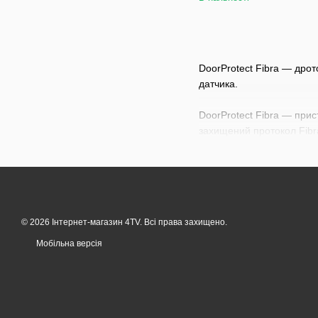
DoorProtect Fibra — дро
датчика.
DoorProtect Fibra — прис
захищений протокол Fibra
© 2026 Інтернет-магазин 4TV. Всі права захищено.
Мобільна версія