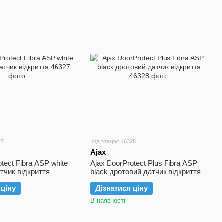
27
Код товару: 46328
Ajax
tect Fibra ASP white
Ajax DoorProtect Plus Fibra ASP
тчик відкриття
black дротовий датчик відкриття
 ціну
Дізнатися ціну
В наявності