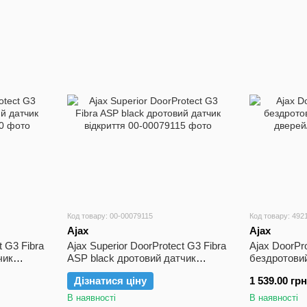
Код товару: 00-00079115
Код товару: 492
Ajax
Ajax
t G3 Fibra
Ajax Superior DoorProtect G3 Fibra
Ajax DoorPro
чик
ASP black дротовий датчик
бездротовий
відкриття
дверей/вікн
Дізнатися ціну
1 539.00 грн
В наявності
В наявності