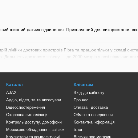
товий шинний датчик відчинення. Призначений для використання все
трій лінійки дротових пристроїв Fibra та працює тільки у складі си
. Дальність дротового зв’язку — до 2000 метрів у разі підключення ч
Каталог
Клієнтам
AJAX
Вхід до кабінету
Аудіо, відео, тв та аксесуари
Про нас
Відеоспостереження
Оплата і доставка
Охоронна сигналізація
Обмін та повернення
Контроль доступу, домофони
Контактна інформація
Мережеве обладнання і зв'язок
Блог
Комп'ютери та комплектуючі
Відгуки про магазин