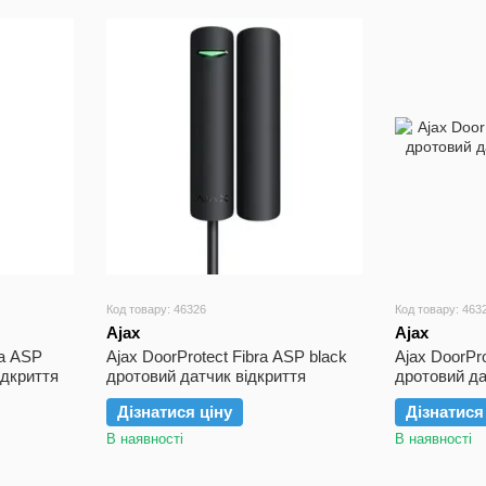
Код товару: 46326
Код товару: 463
Ajax
Ajax
ra ASP
Ajax DoorProtect Fibra ASP black
Ajax DoorPro
ідкриття
дротовий датчик відкриття
дротовий да
Дізнатися ціну
Дізнатися
В наявності
В наявності