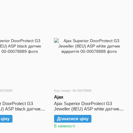
00078889
Код товару: 00-00078888
Ajax
r DoorProtect G3
Ajax Superior DoorProtect G3
EU) ASP black датчик
Jeweller (8EU) ASP white датчик
відкриття
 ціну
Дізнатися ціну
В наявності