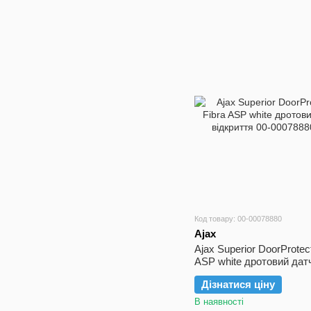
Код товару: 00-00078880
Ajax
Ajax Superior DoorProtec
ASP white дротовий дат
відкриття
Дізнатися ціну
В наявності