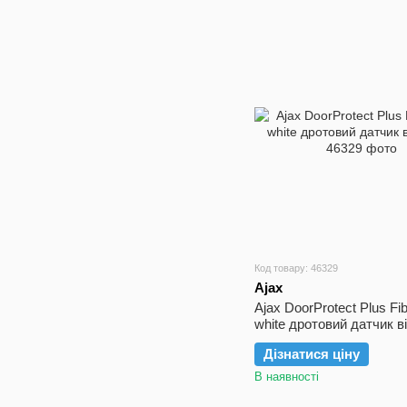
Код товару: 46329
Ajax
Ajax DoorProtect Plus Fi
white дротовий датчик в
Дізнатися ціну
В наявності