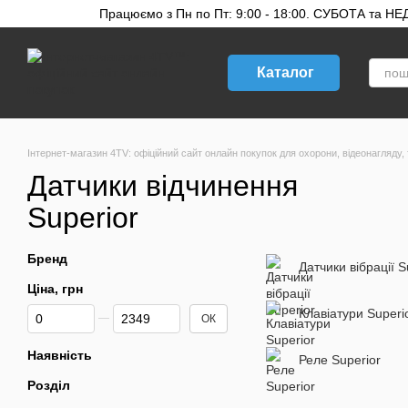
Перейти до основного контенту
Працюємо з Пн по Пт: 9:00 - 18:00. СУБОТА та НЕДІ
Каталог
Інтернет-магазин 4TV: офіційний сайт онлайн покупок для охорони, відеонагляду, 
Датчики відчинення
Superior
Бренд
Датчики вібрації S
Ціна, грн
Від Ціна, грн
До Ціна, грн
Клавіатури Superi
ОК
Наявність
Реле Superior
Розділ