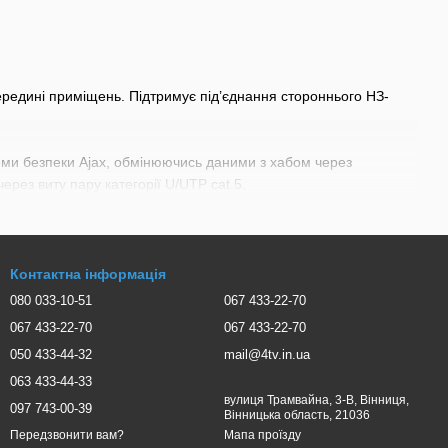
редині приміщень. Підтримує під’єднання стороннього НЗ-
стеми безпеки Ajax, обмінюючись даними з хабом через
ерез виту пару категорії U/UTP cat.5.
Контактна інформація
080 033-10-51
067 433-22-70
067 433-22-70
067 433-22-70
050 433-44-32
mail@4tv.in.ua
063 433-44-33
вулиця Трамвайна, 3-В, Вінниця,
097 743-00-39
Вінницька область, 21036
Мапа проїзду
Передзвонити вам?