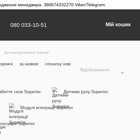
твердження менеджера. 380674332270 Viber/Telegram.
080 033-10-51
Мій кошик
Датчики відчинення Superior
дорожчі
за назвою
спочатку нові
Відображення:
збиття скла Superior
Датчики руху Superior
Модулі інтеграції Superior
сесуари Superior