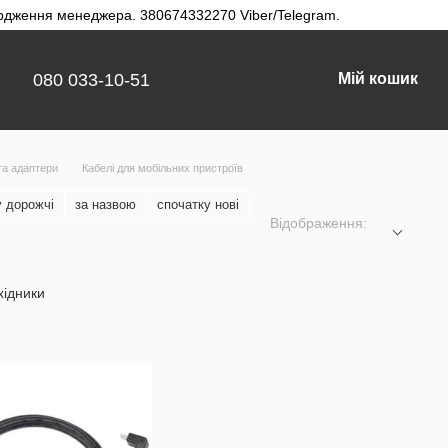
твердження менеджера. 380674332270 Viber/Telegram.
080 033-10-51
Мій кошик
та адаптери
Кабелі для мобільних пристроїв
у дорожчі
за назвою
спочатку нові
Відображення:
хідники