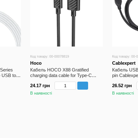
Код товару: 00-00078819
Код товару: 00-
Hoco
Cablexpert
Series
Кабель HOCO X88 Gratified
Кабель USB 
e USB to
charging data cable for Type-C
pin Cablexp
hite
Black
AMBM90-6) 
24.17 грн
26.52 грн
В наявності
В наявності