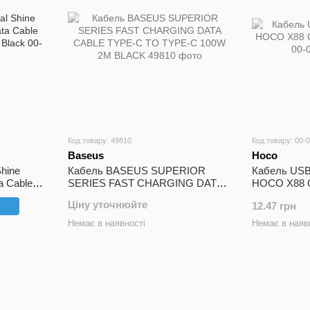
Код товару: 49810
Код товару: 00-
Baseus
Hoco
hine
Кабель BASEUS SUPERIOR
Кабель USB
a Cable
SERIES FAST CHARGING DATA
HOCO X88 Gr
 Black
CABLE TYPE-C TO TYPE-C 100W
метр
Ціну уточнюйте
12.47 грн
2M BLACK
Немає в наявності
Немає в наяв