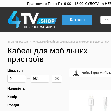
Перейти до основного контенту
Працюємо з Пн по Пт: 9:00 - 18:00. СУБОТА та НЕДІ
Каталог
Інтернет-магазин 4TV: офіційний сайт онлайн покупок для охорони, відеонагляду, 
Кабелі для мобільних
пристроїв
Ціна, грн
Кабелі для мобіль
Від Ціна, грн
До Ціна, грн
ОК
Наявність
Колір
Розділ