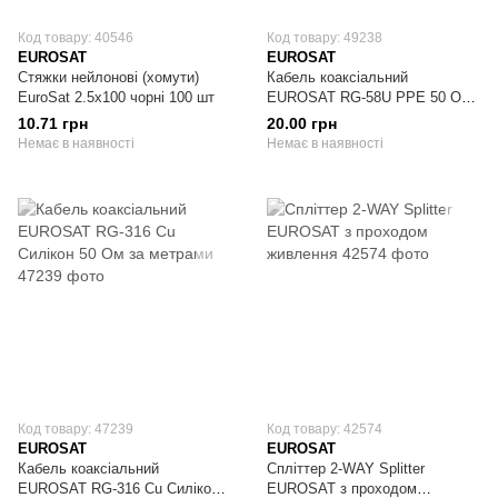
Код товару: 40546
Код товару: 49238
EUROSAT
EUROSAT
Стяжки нейлонові (хомути)
Кабель коаксіальний
EuroSat 2.5x100 чорні 100 шт
EUROSAT RG-58U PPE 50 Ом
за метрами чорний
10.71 грн
20.00 грн
Немає в наявності
Немає в наявності
Код товару: 47239
Код товару: 42574
EUROSAT
EUROSAT
Кабель коаксіальний
Спліттер 2-WAY Splitter
EUROSAT RG-316 Cu Силікон
EUROSAT з проходом