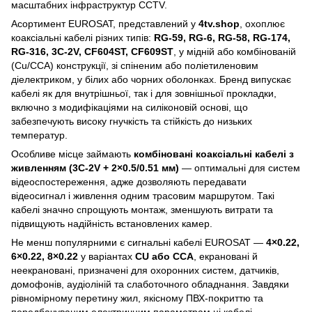
масштабних інфраструктур CCTV.
Асортимент EUROSAT, представлений у
4tv.shop
, охоплює
коаксіальні кабелі різних типів:
RG-59, RG-6, RG-58, RG-174,
RG-316, 3C-2V, CF604ST, CF609ST
, у мідній або комбінованій
(Cu/CCA) конструкції, зі спіненим або поліетиленовим
діелектриком, у білих або чорних оболонках. Бренд випускає
кабелі як для внутрішньої, так і для зовнішньої прокладки,
включно з модифікаціями на силіконовій основі, що
забезпечують високу гнучкість та стійкість до низьких
температур.
Особливе місце займають
комбіновані коаксіальні кабелі з
живленням (3C-2V + 2×0.5/0.51 мм)
— оптимальні для систем
відеоспостереження, адже дозволяють передавати
відеосигнал і живлення одним трасовим маршрутом. Такі
кабелі значно спрощують монтаж, зменшують витрати та
підвищують надійність встановлених камер.
Не менш популярними є сигнальні кабелі EUROSAT —
4×0.22,
6×0.22, 8×0.22
у варіантах
CU або CCA
, екрановані й
неекрановані, призначені для охоронних систем, датчиків,
домофонів, аудіоліній та слаботочного обладнання. Завдяки
рівномірному перетину жил, якісному ПВХ-покриттю та