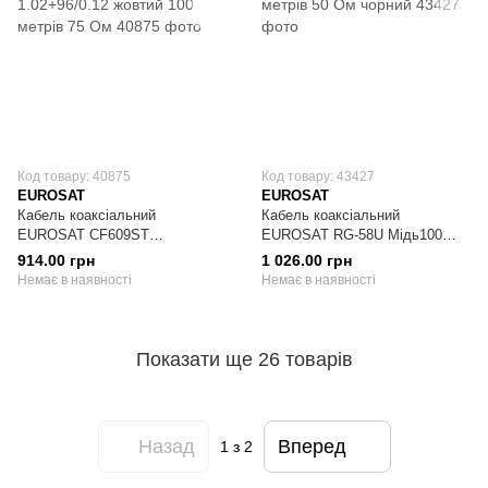
Код товару: 40875
Код товару: 43427
EUROSAT
EUROSAT
Кабель коаксіальний
Кабель коаксіальний
EUROSAT CF609ST
EUROSAT RG-58U Мідь100
1.02+96/0.12 жовтий 100 метрів
метрів 50 Ом чорний
914.00 грн
1 026.00 грн
75 Ом
Немає в наявності
Немає в наявності
Показати ще 26 товарів
Назад
Вперед
1
з 2