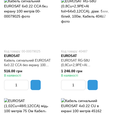
Код товару: 00-00079025
Код товару: 40487
EUROSAT
EUROSAT
Кабель сигнальний EUROSAT
EUROSAT RG-58U
6х0.22 CCA без екрану 100
(0,8Cu+2,9PE+Al
метрів
foil+64x0,12CCA), діам. 5мм,
516.00 грн
1 246.00 грн
білий, 100м, Кабель
В наявності
В наявності