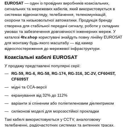
EUROSAT
— один із провідних виробників коаксіальних,
сигнальних та мережевих кабелів, який використовується в
системах відеонагляду, телебачення, телекомунікацій,
охорони та низьковольтної автоматики. Продукція бренду
створена для стабільної передачі сигналу, роботи у складних
умовах та забезпечення довговічності інженерних мереж. У
каталозі
4tv.shop
користувачі знайдуть повну лінійку EUROSAT
для монтажу будь-якого масштабу — від камер
відеоспостереження до мережевої інфраструктури.
Коаксіальні кабелі EUROSAT
У продажу представлені популярні серії:
RG-59, RG-6, RG-58, RG-174, RG-316, 3C-2V, CF604ST,
CF609ST
мідні та CCA-версії
екранування від 32% до 112%
варіанти зі спіненим або поліетиленовим діелектриком
силіконові моделі для морозостійкої прокладки
Такі кабелі використовуються у CCTV, аналоговому
телебаченні, радіочастотних системах та антенних трасах.