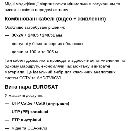
Мідні модифікації відрізняються мінімальним затуханням та
високою якістю передачі сигналу.
Комбіновані кабелі (відео + живлення)
Особливо затребувані рішення:
3C-2V + 2×0.5 / 2×0.51 мм
доступні у білих та чорних оболонках
довжини 100 м та 305 м
Такі кабелі дозволяють проводити відеосигнал та живлення по
одному маршруту, економлячи час монтажу й витратні
матеріали. Це ідеальний вибір для класичних аналогових
систем CCTV та AHD/TVI/CVI.
Вита пара EUROSAT
У магазині доступні:
UTP Cat5e / Cat6 (внутрішні)
UTP (PE) зовнішні
FTP внутрішні
мідні та CCA-жили