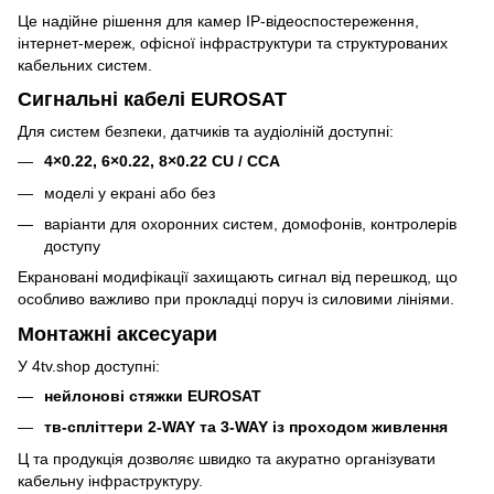
Це надійне рішення для камер IP-відеоспостереження,
інтернет-мереж, офісної інфраструктури та структурованих
кабельних систем.
Сигнальні кабелі EUROSAT
Для систем безпеки, датчиків та аудіоліній доступні:
4×0.22, 6×0.22, 8×0.22 CU / CCA
моделі у екрані або без
варіанти для охоронних систем, домофонів, контролерів
доступу
Екрановані модифікації захищають сигнал від перешкод, що
особливо важливо при прокладці поруч із силовими лініями.
Монтажні аксесуари
У 4tv.shop доступні:
нейлонові стяжки EUROSAT
тв-спліттери 2-WAY та 3-WAY із проходом живлення
Ц та продукція дозволяє швидко та акуратно організувати
кабельну інфраструктуру.