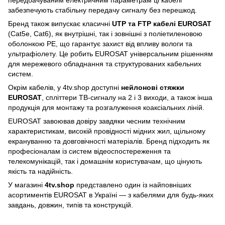
передбачуваним електричним параметрам ці кабелі
забезпечують стабільну передачу сигналу без перешкод.
Бренд також випускає класичні
UTP та FTP кабелі EUROSAT
(Cat5e, Cat6), як внутрішні, так і зовнішні з поліетиленовою
оболонкою PE, що гарантує захист від впливу вологи та
ультрафіолету. Це робить EUROSAT універсальним рішенням
для мережевого обладнання та структурованих кабельних
систем.
Окрім кабелів, у 4tv.shop доступні
нейлонові стяжки
EUROSAT
, спліттери ТВ-сигналу на 2 і 3 виходи, а також інша
продукція для монтажу та розгалуження коаксіальних ліній.
EUROSAT завоював довіру завдяки чесним технічним
характеристикам, високій провідності мідних жил, щільному
екрануванню та довговічності матеріалів. Бренд підходить як
професіоналам із систем відеоспостереження та
телекомунікацій, так і домашнім користувачам, що цінують
якість та надійність.
У магазині
4tv.shop
представлено один із найповніших
асортиментів EUROSAT в Україні — з кабелями для будь-яких
завдань, довжин, типів та конструкцій.