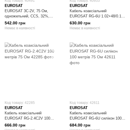
Код товару: 40491
Код товару: 40933
EUROSAT
EUROSAT
EUROSAT 3C-2V, 75 Ом,
Кабель коаксіальний
одножильний, CCS, 32%,
EUROSAT RG-6U 1.02+48/0.12
білий, 100м Кабель
100 метрів 75 Ом
542.00 грн
630.00 грн
коаксіальний
Немає в наявності
Немає в наявності
Код товару: 42285
Код товару: 42611
EUROSAT
EUROSAT
Кабель коаксіальний
Кабель коаксіальний
EUROSAT RG-2.4C2V 100
EUROSAT RG-6U силікон 100
метрів 75 Ом
метрів 75 Ом
666.00 грн
684.00 грн