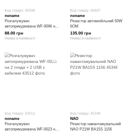
Код товару: 40598
Код товару: 46607
noname
noname
Розгалужувач
Резистор автомобільний 50W
автоприкурювача WF-0096 на 3
6ОМ
гнізда + гніздо USB з кабелем
88.00 грн
135.00 грн
Немає в наявності
Немає в наявності
Код товару: 43512
Код товару: 45346
noname
NAO
Розгалужувач
Резистор навантажувальний
автоприкурювача WF-0023 на 2
NAO P21W BA15S 1156