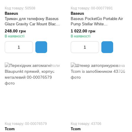
Код товару: 50508
Код товару: 00-00077891
Baseus
Baseus
Тримач для телефону Baseus
Baseus PocketGo Portable Air
Glaze Gravity Car Mount Black
Pump Stellar White
автомобільний
Портативний насос для
248.00 грн
1 022.00 грн
матраців
В наявності
В наявності
Код товару: 00-00076579
Код товару: 43706
Tcom
Tcom