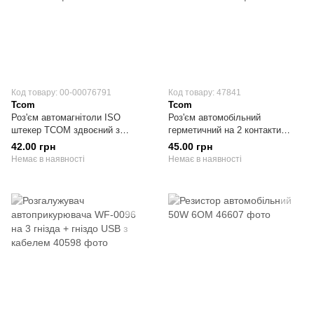
Код товару: 00-00076791
Код товару: 47841
Tcom
Tcom
Роз'єм автомагнітоли ISO
Роз'єм автомобільний
штекер TCOM здвоєний з
герметичний на 2 контакти
кабелем 0.2 метра
Superseal 1.5 з кабелем
42.00 грн
45.00 грн
Немає в наявності
Немає в наявності