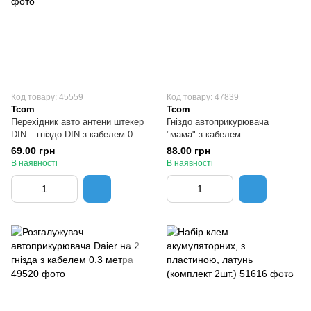
Код товару: 45559
Код товару: 47839
Tcom
Tcom
Перехідник авто антени штекер
Гніздо автоприкурювача
DIN – гніздо DIN з кабелем 0.5
"мама" з кабелем
метра
69.00 грн
88.00 грн
В наявності
В наявності