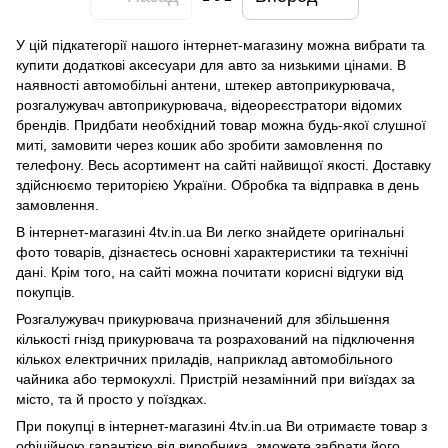
У цій підкатегорії нашого інтернет-магазину можна вибрати та
купити додаткові аксесуари для авто за низькими цінами. В
наявності автомобільні антени, штекер автоприкурювача,
розгалужувач автоприкурювача, відеореєстратори відомих
брендів. Придбати необхідний товар можна будь-якої слушної
миті, замовити через кошик або зробити замовлення по
телефону. Весь асортимент на сайті найвищої якості. Доставку
здійснюємо територією України. Обробка та відправка в день
замовлення.
В інтернет-магазині 4tv.in.ua Ви легко знайдете оригінальні
фото товарів, дізнаєтесь основні характеристики та технічні
дані. Крім того, на сайті можна почитати корисні відгуки від
покупців.
Розгалужувач прикурювача призначений для збільшення
кількості гнізд прикурювача та розрахований на підключення
кількох електричних приладів, наприклад автомобільного
чайника або термокухлі. Пристрій незамінний при виїздах за
місто, та й просто у поїздках.
При покупці в інтернет-магазині 4tv.in.ua Ви отримаєте товар з
офіційною гарантією від виробника, зможете забрати його