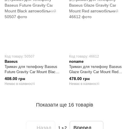
Код товару: 50507
Код товару: 46612
Baseus
noname
Тримач для телефону Baseus
Тримач для телефону Baseus
Future Gravity Car Mount Black
Glaze Gravity Car Mount Red
автомобільний
автомобільний
408.00 грн
478.00 грн
Немає в наявності
Немає в наявності
Показати ще 16 товарів
Назад
Вперед
1
з 2