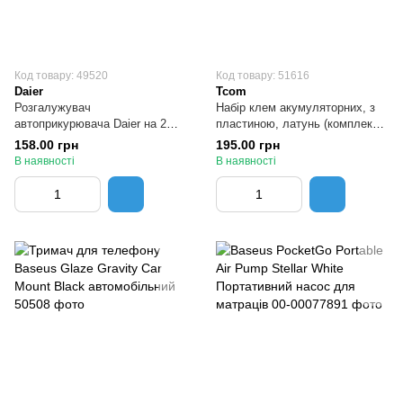
Код товару: 49520
Код товару: 51616
Daier
Tcom
Розгалужувач
Набір клем акумуляторних, з
автоприкурювача Daier на 2
пластиною, латунь (комплект
гнізда з кабелем 0.3 метра
2шт.)
158.00 грн
195.00 грн
В наявності
В наявності