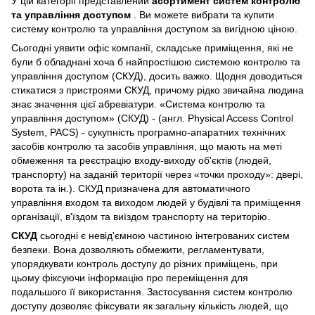
У цій категорії представлений
асортимент систем контролю
та управління доступом
. Ви можете вибрати та купити
систему контролю та управління доступом за вигідною ціною.
Сьогодні уявити офіс компанії, складське приміщення, які не
були б обладнані хоча б найпростішою системою контролю та
управління доступом (СКУД), досить важко. Щодня доводиться
стикатися з пристроями СКУД, причому рідко звичайна людина
знає значення цієї абревіатури. «Система контролю та
управління доступом» (СКУД) - (англ. Physical Access Control
System, PACS) - сукупність програмно-апаратних технічних
засобів контролю та засобів управління, що мають на меті
обмеження та реєстрацію входу-виходу об'єктів (людей,
транспорту) на заданій території через «точки проходу»: двері,
ворота та ін.). СКУД призначена для автоматичного
управління входом та виходом людей у будівлі та приміщення
організації, в'їздом та виїздом транспорту на територію.
СКУД
сьогодні є невід'ємною частиною інтегрованих систем
безпеки. Вона дозволяють обмежити, регламентувати,
упорядкувати контроль доступу до різних приміщень, при
цьому фіксуючи інформацію про переміщення для
подальшого її використання. Застосування систем контролю
доступу дозволяє фіксувати як загальну кількість людей, що