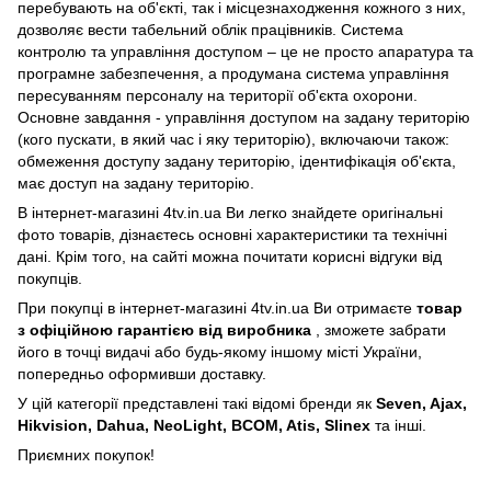
перебувають на об'єкті, так і місцезнаходження кожного з них,
дозволяє вести табельний облік працівників. Система
контролю та управління доступом – це не просто апаратура та
програмне забезпечення, а продумана система управління
пересуванням персоналу на території об'єкта охорони.
Основне завдання - управління доступом на задану територію
(кого пускати, в який час і яку територію), включаючи також:
обмеження доступу задану територію, ідентифікація об'єкта,
має доступ на задану територію.
В інтернет-магазині 4tv.in.ua Ви легко знайдете оригінальні
фото товарів, дізнаєтесь основні характеристики та технічні
дані. Крім того, на сайті можна почитати корисні відгуки від
покупців.
При покупці в інтернет-магазині 4tv.in.ua Ви отримаєте
товар
з офіційною гарантією від виробника
, зможете забрати
його в точці видачі або будь-якому іншому місті України,
попередньо оформивши доставку.
У цій категорії представлені такі відомі бренди як
Seven, Ajax,
Hikvision, Dahua, NeoLight, BCOM, Atis, Slinex
та інші.
Приємних покупок!