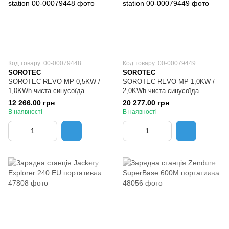
Код товару: 00-00079448
Код товару: 00-00079449
SOROTEC
SOROTEC
SOROTEC REVO MP 0,5KW /
SOROTEC REVO MP 1,0KW /
1,0KWh чиста синусоїда
2,0KWh чиста синусоїда
LiFePO4 3,2В 314Аг (1000Wh)
LiFePO4 3,2В 628Аг (2000Wh)
12 266.00 грн
20 277.00 грн
Power station
Power station
В наявності
В наявності