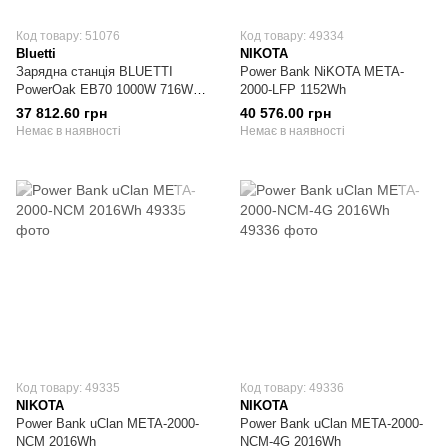
Код товару: 51076
Код товару: 49334
Bluetti
NIKOTA
Зарядна станція BLUETTI
Power Bank NiKOTA META-
PowerOak EB70 1000W 716Wh
2000-LFP 1152Wh
портативна
37 812.60 грн
40 576.00 грн
Немає в наявності
Немає в наявності
Код товару: 49335
Код товару: 49336
NIKOTA
NIKOTA
Power Bank uClan META-2000-
Power Bank uClan META-2000-
NCM 2016Wh
NCM-4G 2016Wh