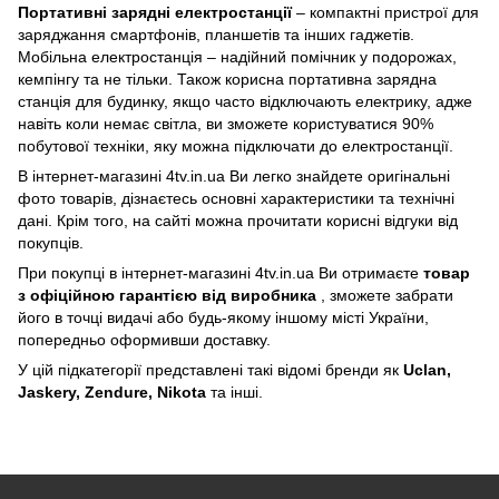
Портативні зарядні електростанції
– компактні пристрої для
заряджання смартфонів, планшетів та інших гаджетів.
Мобільна електростанція – надійний помічник у подорожах,
кемпінгу та не тільки. Також корисна портативна зарядна
станція для будинку, якщо часто відключають електрику, адже
навіть коли немає світла, ви зможете користуватися 90%
побутової техніки, яку можна підключати до електростанції.
В інтернет-магазині 4tv.in.ua Ви легко знайдете оригінальні
фото товарів, дізнаєтесь основні характеристики та технічні
дані. Крім того, на сайті можна прочитати корисні відгуки від
покупців.
При покупці в інтернет-магазині 4tv.in.ua Ви отримаєте
товар
з офіційною гарантією від виробника
, зможете забрати
його в точці видачі або будь-якому іншому місті України,
попередньо оформивши доставку.
У цій підкатегорії представлені такі відомі бренди як
Uclan,
Jaskery, Zendure, Nikota
та інші.