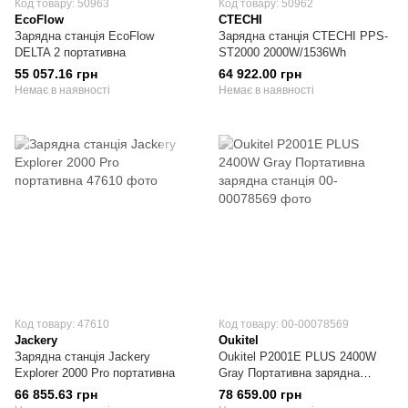
Код товару: 50963
Код товару: 50962
EcoFlow
CTECHI
Зарядна станція EcoFlow
Зарядна станція CTECHI PPS-
DELTA 2 портативна
ST2000 2000W/1536Wh
55 057.16 грн
64 922.00 грн
Немає в наявності
Немає в наявності
Код товару: 47610
Код товару: 00-00078569
Jackery
Oukitel
Зарядна станція Jackery
Oukitel P2001E PLUS 2400W
Explorer 2000 Pro портативна
Gray Портативна зарядна
станція
66 855.63 грн
78 659.00 грн