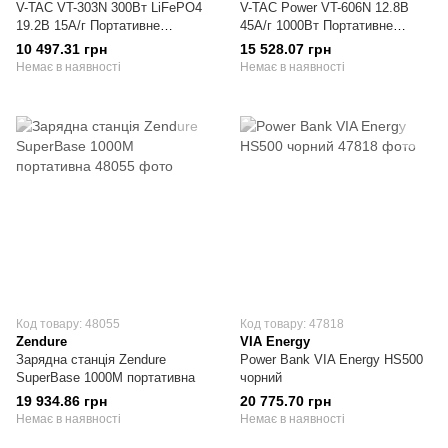
V-TAC VT-303N 300Вт LiFePO4
V-TAC Power VT-606N 12.8В
19.2В 15А/г Портативне
45A/г 1000Вт Портативне
джерело живлення
джерело живлення
10 497.31 грн
15 528.07 грн
Немає в наявності
Немає в наявності
Код товару: 48055
Код товару: 47818
Zendure
VIA Energy
Зарядна станція Zendure
Power Bank VIA Energy HS500
SuperBase 1000M портативна
чорний
19 934.86 грн
20 775.70 грн
Немає в наявності
Немає в наявності