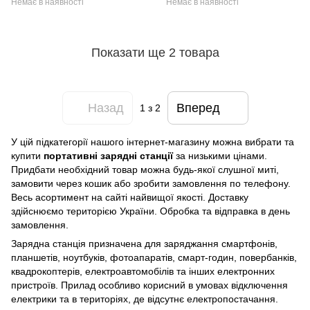
Немає в наявності
Немає в наявності
Показати ще 2 товара
Назад
Вперед
1
з 2
У цій підкатегорії нашого інтернет-магазину можна вибрати та
купити
портативні зарядні станції
за низькими цінами.
Придбати необхідний товар можна будь-якої слушної миті,
замовити через кошик або зробити замовлення по телефону.
Весь асортимент на сайті найвищої якості. Доставку
здійснюємо територією України. Обробка та відправка в день
замовлення.
Зарядна станція призначена для заряджання смартфонів,
планшетів, ноутбуків, фотоапаратів, смарт-годин, повербанків,
квадрокоптерів, електроавтомобілів та інших електронних
пристроїв. Прилад особливо корисний в умовах відключення
електрики та в територіях, де відсутнє електропостачання.