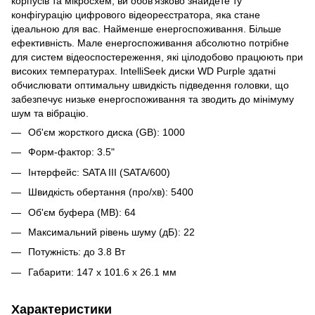
корпусів та мікросхем, ви обов'язково знайдете ту
конфігурацію цифрового відеореєстратора, яка стане
ідеальною для вас. Найменше енергоспоживання. Більше
ефективність. Мале енергоспоживання абсолютно потрібне
для систем відеоспостереження, які цілодобово працюють при
високих температурах. IntelliSeek диски WD Purple здатні
обчислювати оптимальну швидкість підведення головки, що
забезпечує низьке енергоспоживання та зводить до мінімуму
шум та вібрацію.
Об'єм жорсткого диска (GB): 1000
Форм-фактор: 3.5"
Інтерфейс: SATA III (SATA/600)
Швидкість обертання (про/хв): 5400
Об'єм буфера (MB): 64
Максимальний рівень шуму (дБ): 22
Потужність: до 3.8 Вт
Габарити: 147 х 101.6 х 26.1 мм
Характеристики