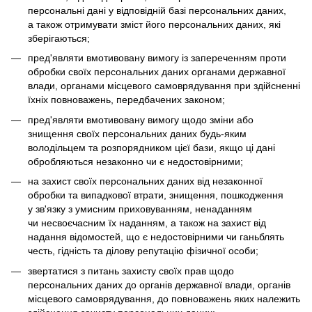
персональні дані у відповідній базі персональних даних,
а також отримувати зміст його персональних даних, які
зберігаються;
пред'являти вмотивовану вимогу із запереченням проти
обробки своїх персональних даних органами державної
влади, органами місцевого самоврядування при здійсненні
їхніх повноважень, передбачених законом;
пред'являти вмотивовану вимогу щодо зміни або
знищення своїх персональних даних будь-яким
володільцем та розпорядником цієї бази, якщо ці дані
обробляються незаконно чи є недостовірними;
на захист своїх персональних даних від незаконної
обробки та випадкової втрати, знищення, пошкодження
у зв'язку з умисним приховуванням, ненаданням
чи несвоєчасним їх наданням, а також на захист від
надання відомостей, що є недостовірними чи ганьблять
честь, гідність та ділову репутацію фізичної особи;
звертатися з питань захисту своїх прав щодо
персональних даних до органів державної влади, органів
місцевого самоврядування, до повноважень яких належить