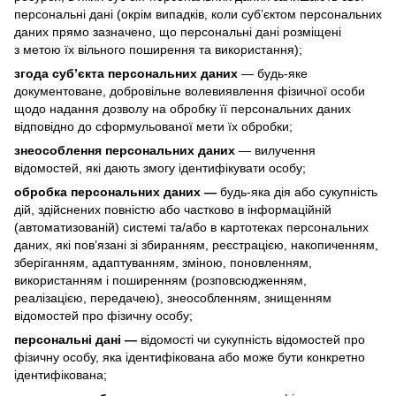
персональні дані (окрім випадків, коли суб’єктом персональних
даних прямо зазначено, що персональні дані розміщені
з метою їх вільного поширення та використання);
згода суб’єкта персональних даних
— будь-яке
документоване, добровільне волевиявлення фізичної особи
щодо надання дозволу на обробку її персональних даних
відповідно до сформульованої мети їх обробки;
знеособлення персональних даних
— вилучення
відомостей, які дають змогу ідентифікувати особу;
обробка персональних даних —
будь-яка дія або сукупність
дій, здійснених повністю або частково в інформаційній
(автоматизованій) системі та/або в картотеках персональних
даних, які пов’язані зі збиранням, реєстрацією, накопиченням,
зберіганням, адаптуванням, зміною, поновленням,
використанням і поширенням (розповсюдженням,
реалізацією, передачею), знеособленням, знищенням
відомостей про фізичну особу;
персональні дані —
відомості чи сукупність відомостей про
фізичну особу, яка ідентифікована або може бути конкретно
ідентифікована;