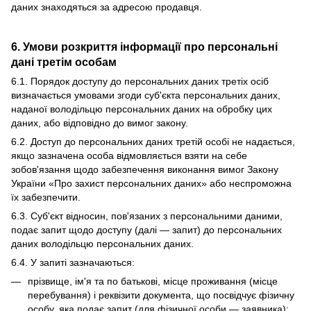
даних знаходяться за адресою продавця.
6. Умови розкриття інформації про персональні
дані третім особам
6.1. Порядок доступу до персональних даних третіх осіб
визначається умовами згоди суб'єкта персональних даних,
наданої володільцю персональних даних на обробку цих
даних, або відповідно до вимог закону.
6.2. Доступ до персональних даних третій особі не надається,
якщо зазначена особа відмовляється взяти на себе
зобов'язання щодо забезпечення виконання вимог Закону
України «Про захист персональних даних» або неспроможна
їх забезпечити.
6.3. Суб'єкт відносин, пов'язаних з персональними даними,
подає запит щодо доступу (далі — запит) до персональних
даних володільцю персональних даних.
6.4. У запиті зазначаються:
прізвище, ім'я та по батькові, місце проживання (місце
перебування) і реквізити документа, що посвідчує фізичну
особу, яка подає запит (для фізичної особи — заявника);