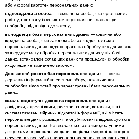
або у формі картотек персональних даних;
відповідальна особа
— визначена особа, яка організовує
роботу, пов’язану із захистом персональних даних при
їх обробці, відповідно до закону;
володілець бази персональних даних
— фізична або
юридична особа, якій законом або за згодою суб’єкта
персональних даних надано право на обробку цих даних, яка
затверджує мету обробки персональних даних у цій базі
даних, встановлює склад цих даних та процедури їх обробки,
якщо інше не визначено законом;
Державний реєстр баз персональних даних
— єдина
державна інформаційна система збору, накопичення
та обробки відомостей про зареєстровані бази персональних
даних;
загальнодоступні джерела персональних даних —
довідники, адресні книги, реєстри, списки, каталоги, інші
систематизовані збірники відкритої інформації, які містять
персональні дані, розміщені та опубліковані з відома суб’єкта
персональних даних. Не вважаються загальнодоступними
джерелами персональних даних соціальні мережі та інтернет-
ресурси, в яких суб’єкт персональних даних залишають свої