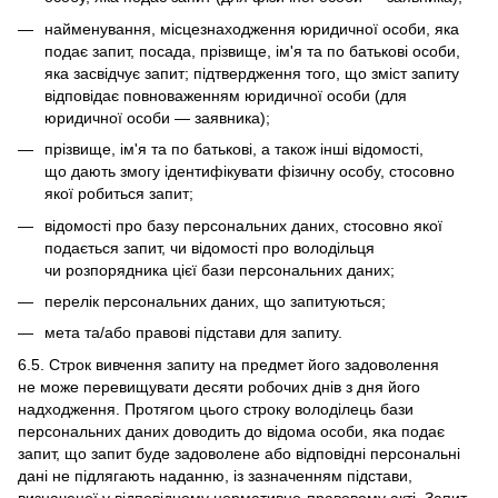
найменування, місцезнаходження юридичної особи, яка
подає запит, посада, прізвище, ім'я та по батькові особи,
яка засвідчує запит; підтвердження того, що зміст запиту
відповідає повноваженням юридичної особи (для
юридичної особи — заявника);
прізвище, ім'я та по батькові, а також інші відомості,
що дають змогу ідентифікувати фізичну особу, стосовно
якої робиться запит;
відомості про базу персональних даних, стосовно якої
подається запит, чи відомості про володільця
чи розпорядника цієї бази персональних даних;
перелік персональних даних, що запитуються;
мета та/або правові підстави для запиту.
6.5. Строк вивчення запиту на предмет його задоволення
не може перевищувати десяти робочих днів з дня його
надходження. Протягом цього строку володілець бази
персональних даних доводить до відома особи, яка подає
запит, що запит буде задоволене або відповідні персональні
дані не підлягають наданню, із зазначенням підстави,
визначеної у відповідному нормативно-правовому акті. Запит