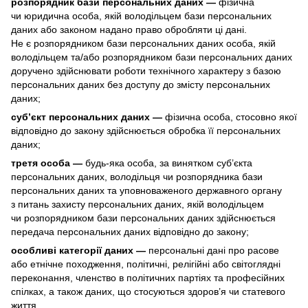
розпорядник бази персональних даних —
фізична
чи юридична особа, якій володільцем бази персональних
даних або законом надано право обробляти ці дані.
Не є розпорядником бази персональних даних особа, якій
володільцем та/або розпорядником бази персональних даних
доручено здійснювати роботи технічного характеру з базою
персональних даних без доступу до змісту персональних
даних;
суб’єкт персональних даних —
фізична особа, стосовно якої
відповідно до закону здійснюється обробка її персональних
даних;
третя особа —
будь-яка особа, за винятком суб’єкта
персональних даних, володільця чи розпорядника бази
персональних даних та уповноваженого державного органу
з питань захисту персональних даних, якій володільцем
чи розпорядником бази персональних даних здійснюється
передача персональних даних відповідно до закону;
особливі категорії даних —
персональні дані про расове
або етнічне походження, політичні, релігійні або світоглядні
переконання, членство в політичних партіях та професійних
спілках, а також даних, що стосуються здоров’я чи статевого
життя.