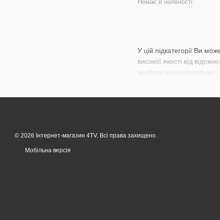
Немає в наявності
У цій підкатегорії Ви мо
високої якості від відом
зробити замовлення на с
© 2026 Інтернет-магазин 4TV. Всі права захищено.
Мобільна версія