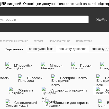
ЛЯ вихідний. Оптові ціни доступні після реєстрації на сайті і під
Укр
Рус
телебачення і інтернет
Каталог
Побутова техніка
Вентилятори
за популярністю
спочатку дешевше
спочатку д
Сортування:
М'ясорубки
Міксери
Праски
омолки
Пилососи
Електричні плити
Ел
Обігрівачі
Сушарки для продуктів
Ве
Соковитискачі
Машинки для стрижки
В