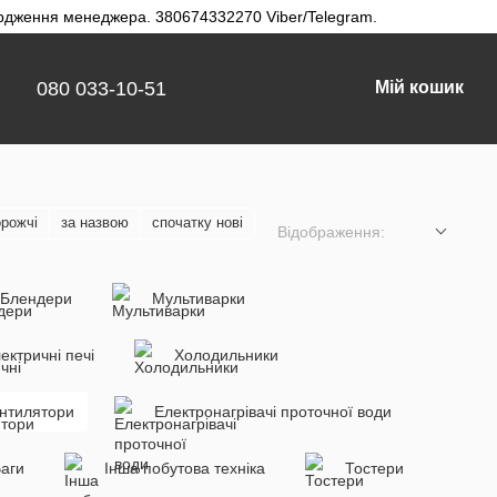
твердження менеджера. 380674332270 Viber/Telegram.
080 033-10-51
Мій кошик
орожчі
за назвою
спочатку нові
Відображення:
Блендери
Мультиварки
ектричні печі
Холодильники
нтилятори
Електронагрівачі проточної води
аги
Інша побутова техніка
Тостери