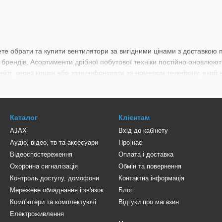
жете обрати та купити вентилятори за вигідними цінами з доставкою
их брендів. Асортименти дрібної побутової техніки постійно оновлю
айті, через кошик або зателефонувати за номером телефону, який 
Каталог
Клієнтам
AJAX
Вхід до кабінету
Аудіо, відео, тв та аксесуари
Про нас
Відеоспостереження
Оплата і доставка
Охоронна сигналізація
Обмін та повернення
Контроль доступу, домофони
Контактна інформація
Мережеве обладнання і зв'язок
Блог
Комп'ютери та комплектуючі
Відгуки про магазин
Електроживлення