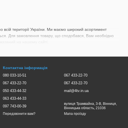
 по всій території України. Ми маємо широкий асортимент
ються. Для замовлення товару, що сподобався, Вам необхідно
вказаний на нашому сайті.
Контактна інформація
080 033-10-51
067 433-22-70
067 433-22-70
067 433-22-70
050 433-44-32
mail@4tv.in.ua
063 433-44-33
вулиця Трамвайна, 3-В, Вінниця,
097 743-00-39
Вінницька область, 21036
Мапа проїзду
Передзвонити вам?