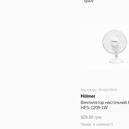
Код товару: 00-00078976
Hölmer
Вентилятор настільний 
HFS-1209-1W
629.00 грн
Немає в наявності