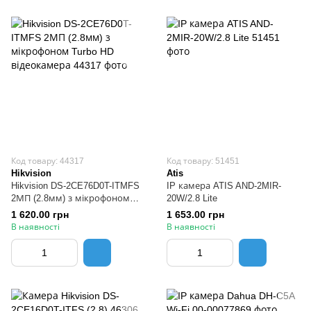
Код товару: 44317
Код товару: 51451
Hikvision
Atis
Hikvision DS-2CE76D0T-ITMFS
IP камера ATIS AND-2MIR-
2МП (2.8мм) з мікрофоном
20W/2.8 Lite
Turbo HD відеокамера
1 620.00 грн
1 653.00 грн
В наявності
В наявності