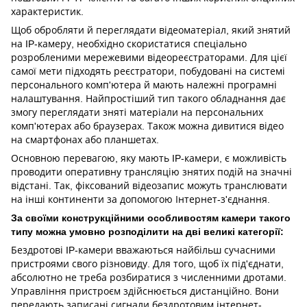
характеристик.
Щоб обробляти й переглядати відеоматеріал, який знятий
на IP-камеру, необхідно скористатися спеціально
розробленими мережевими відеореєстраторами. Для цієї
самої мети підходять реєстратори, побудовані на системі
персонального комп'ютера й мають належні програмні
налаштування. Найпростіший тип такого обладнання дає
змогу переглядати зняті матеріали на персональних
комп'ютерах або браузерах. Також можна дивитися відео
на смартфонах або планшетах.
Основною перевагою, яку мають IP-камери, є можливість
проводити оперативну трансляцію знятих подій на значні
відстані. Так, фіксований відеозапис можуть транслювати
на інші континенти за допомогою Інтернет-з'єднання.
За своїми конструкційними особливостям камери такого
типу можна умовно розподілити на дві великі категорії:
Бездротові IP-камери вважаються найбільш сучасними
пристроями свого різновиду. Для того, щоб їх під'єднати,
абсолютно не треба розбиратися з численними дротами.
Управління пристроєм здійснюється дистанційно. Вони
передають записані сигнали бездротовим інтернет-