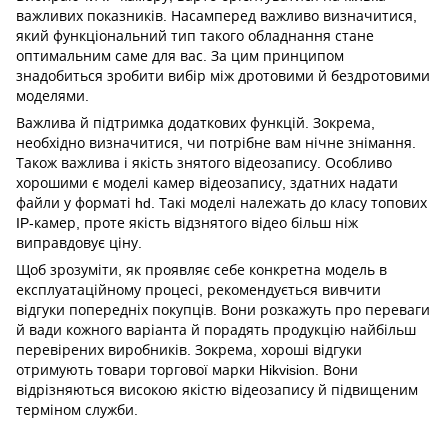
важливих показників. Насамперед важливо визначитися,
який функціональний тип такого обладнання стане
оптимальним саме для вас. За цим принципом
знадобиться зробити вибір між дротовими й бездротовими
моделями.
Важлива й підтримка додаткових функцій. Зокрема,
необхідно визначитися, чи потрібне вам нічне знімання.
Також важлива і якість знятого відеозапису. Особливо
хорошими є моделі камер відеозапису, здатних надати
файли у форматі hd. Такі моделі належать до класу топових
IP-камер, проте якість відзнятого відео більш ніж
виправдовує ціну.
Щоб зрозуміти, як проявляє себе конкретна модель в
експлуатаційному процесі, рекомендується вивчити
відгуки попередніх покупців. Вони розкажуть про переваги
й вади кожного варіанта й порадять продукцію найбільш
перевірених виробників. Зокрема, хороші відгуки
отримують товари торгової марки Hikvision. Вони
відрізняються високою якістю відеозапису й підвищеним
терміном служби.