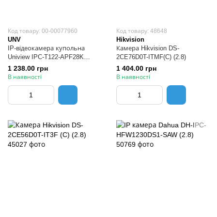
Код товару: 00-00077960
Код товару: 48648
UNV
Hikvision
IP-відеокамера купольна
Камера Hikvision DS-
Uniview IPC-T122-APF28K
2CE76D0T-ITMF(C) (2.8)
(Uniarch)
1 238.00 грн
1 404.00 грн
В наявності
В наявності