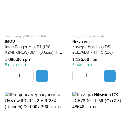
Код товару: 00-00079441
Код товару: 45254
IMOU
Hikvision
Imou Ranger Mini R1 (IPC-
Камера Hikvision DS-
K2MP-3R1W) 3МП (3.6мм) IP
2CE76D0T-ITPFS (2.8)
відеокамера
1 080.00 грн
1 125.00 грн
В наявності
В наявності