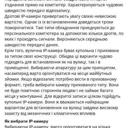
з'єднання прямо на комп'ютер. Характеризуються чудовою
швидкістю передачі відеозапису.
Дротові IP-камери привертають увагу своєю невисокою
вартістю. Однак із їх встановленням доведеться трохи
поморочитися. Такі типи обладнання приєднуються до
персонального комп'ютера за допомогою кількох дротів, по
яких і проходять сигнали. Вирізняються середньою
швидкістю передачі даних.
Крім того, вулична IP-камера буває купольна і прихована
за типом своєї конструкції. Обидва ці варіанти чудово
підходять для встановлення як на вулиці, так і в
приміщенні. Вибираючи апаратуру за цим принципом,
насамперед варто орієнтуватися на місце майбутньої
зйомки. Якщо відеозапис потрібно вести в прихованому
форматі, треба вибирати камеру прихованого типу. Вона
не буде помітною стороннім людям і не займає багато
місця у монтуванні. Для відкритої записи цілком підійдуть
купольні IP-камери. Вони ж вважаються найкращим
варіантом для встановлення на вулиці завдяки високому
захисту від механічних і кліматичних впливів.
Як вибрати IP-камеру
Вибираючи IP-камеру, варто орієнтуватися на кілька