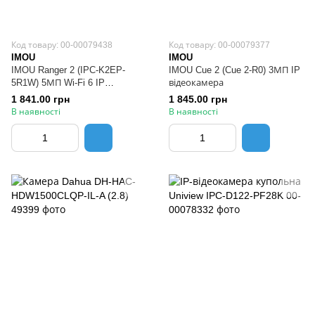
Код товару: 00-00079438
Код товару: 00-00079377
IMOU
IMOU
IMOU Ranger 2 (IPC-K2EP-
IMOU Cue 2 (Cue 2-R0) 3МП IP
5R1W) 5МП Wi-Fi 6 IP
відеокамера
відеокамера
1 841.00 грн
1 845.00 грн
В наявності
В наявності