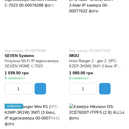
Код товару: 00-00078288
Код товару: 00-00077632
SEVEN Systems
IMOU
Розумна Wi-Fi IP-відеокамера
Imou Ranger 2 - gen 2. (IPC-
SEVEN HOME С-7023
K2EP-3H3W) 3МП 3.6мм IP
камера
1 039.50 грн
1 080.00 грн
В наявності
В наявності
НОВИНКА