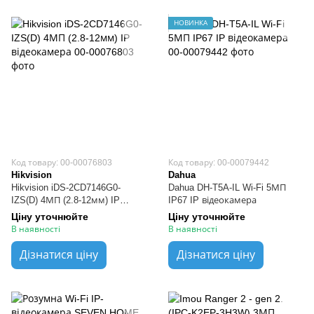
НОВИНКА
Код товару: 00-00076803
Код товару: 00-00079442
Hikvision
Dahua
Hikvision iDS-2CD7146G0-
Dahua DH-T5A-IL Wi-Fi 5МП
IZS(D) 4МП (2.8-12мм) IP
IP67 IP відеокамера
відеокамера
Ціну уточнюйте
Ціну уточнюйте
В наявності
В наявності
Дізнатися ціну
Дізнатися ціну