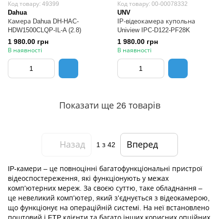
Код товару: 49399
Код товару: 00-00078332
Dahua
UNV
Камера Dahua DH-HAC-
IP-відеокамера купольна
HDW1500CLQP-IL-A (2.8)
Uniview IPC-D122-PF28K
1 980.00 грн
1 980.00 грн
В наявності
В наявності
Показати ще 26 товарів
Назад
Вперед
1
з 42
IP-камери – це повноцінні багатофункціональні пристрої
відеоспостереження, які функціонують у межах
комп'ютерних мереж. За своєю суттю, таке обладнання –
це невеликий комп'ютер, який з'єднується з відеокамерою,
що функціонує на операційній системі. На неї встановлено
поштовий і FTP клієнти та багато інших корисних опційних