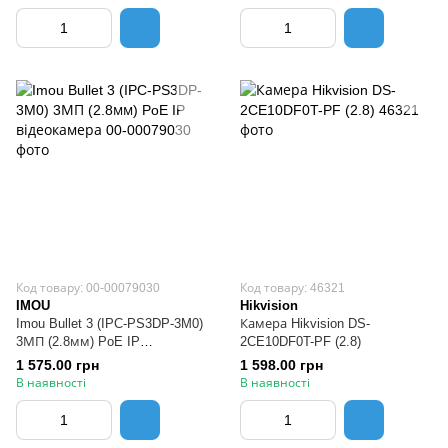
Код товару: 00-00079030
Код товару: 46321
IMOU
Hikvision
Imou Bullet 3 (IPC-PS3DP-3M0)
Камера Hikvision DS-
3МП (2.8мм) PoE IP
2CE10DF0T-PF (2.8)
відеокамера
1 575.00 грн
1 598.00 грн
В наявності
В наявності