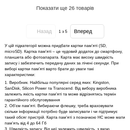
Показати ще 26 товарів
Назад
Вперед
1
з 5
У цій підкатегорії можна придбати картки пам'яті (SD,
microSD). Картка пам'яті – це чудовий додаток до смартфону,
планшета або фотоапарата. Карта має високу швидкість
запису і забезпечить передачу даних за лічені секунди. При
виборі картки пам'яті варто брати до уваги такі
характеристики:
1. Виробник. Найбільш популярні серед яких: Kingston,
SanDisk, Silicon Power та Transcend. Від вибору виробника
залежить якість картки пам'яті та може відрізнятись термін
гарантійного обслуговування
2. Об'єм пам'яті. Вибираючи флешку, треба враховувати
скільки інформації потрібно буде записувати і чи підтримує
такий обсяг пристрій. Карта пам'яті з позначкою HC може мати
пам'ять від 4 до 64 Гб
3. Швидкість запису. Від неї залежить швидкість, з якою