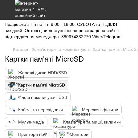
Працюємо з Пн по Пт: 9:00 - 18:00. СУБОТА та НЕДІЛЯ
вихідний. Оптові ціни доступні після реєстрації на сайті і
підтвердження менеджера. 380674332270 Viber/Telegram.
Каталог
Комп'ютери та комплектуючі
Картки пам'яті MicroS
Картки пам'яті MicroSD
Жорсткі диски HDD/SSD
Картки пам'яті MicroSD
Флеш накопичувачі USB
Кабелі та перехідники
Мережеві фільтри
Мультимедіа
Клавіатури та миші, килимки
Принтери і БФП
Монітори