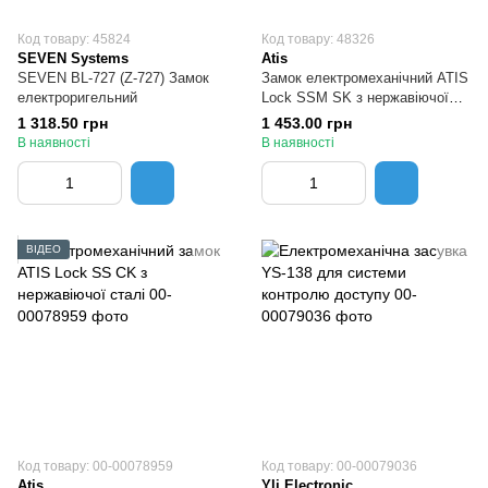
Код товару: 45824
Код товару: 48326
SEVEN Systems
Atis
SEVEN BL-727 (Z-727) Замок
Замок електромеханічний ATIS
електроригельний
Lock SSM SK з нержавіючої
сталі
1 318.50 грн
1 453.00 грн
В наявності
В наявності
ВІДЕО
Код товару: 00-00078959
Код товару: 00-00079036
Atis
Yli Electronic