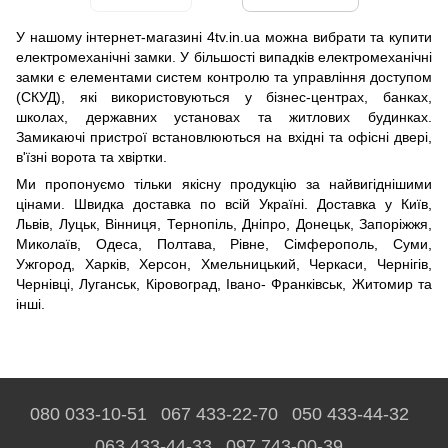
У нашому інтернет-магазині 4tv.in.ua можна вибрати та купити
електромеханічні замки. У більшості випадків електромеханічні
замки є елементами систем контролю та управління доступом
(СКУД), які використовуються у бізнес-центрах, банках,
школах, державних установах та житлових будинках.
Замикаючі пристрої встановлюються на вхідні та офісні двері,
в'їзні ворота та хвіртки.
Ми пропонуємо тільки якісну продукцію за найвигіднішими
цінами. Швидка доставка по всій Україні. Доставка у Київ,
Львів, Луцьк, Вінниця, Тернопіль, Дніпро, Донецьк, Запоріжжя,
Миколаїв, Одеса, Полтава, Рівне, Сімферополь, Суми,
Ужгород, Харків, Херсон, Хмельницький, Черкаси, Чернігів,
Чернівці, Луганськ, Кіровоград, Івано- Франківськ, Житомир та
інші.
080 033-10-51
067 433-22-70
050 433-44-32
063 433-44-33
097 743-00-39