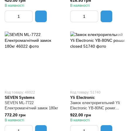
420.00 грн
616.95 грн
В наявності
В наявності
Код товару: 46022
Код товару: 51740
SEVEN Systems
Yli Electronic
SEVEN ML-7722
Замок електроригельний Yli
Електромагнітний замок 180кг
Electronic YB-80NC power
closed
772.20 грн
922.00 грн
В наявності
В наявності