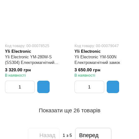
Код товару: 00-00078525
Код товару: 00-00079047
Yli Electronic
Yli Electronic
Yli Electronic YM-280W-S
Yli Electronic YM-500N
(SS304) Електромагнітний
Електромагнітний замок
замок
3 320.00 грн
3 650.00 грн
В наявності
В наявності
Показати ще 26 товарів
Назад
Вперед
1
з 5