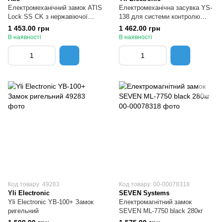
Електромеханічний замок ATIS
Електромеханічна засувка YS-
Lock SS CK з нержавіючої
138 для системи контролю
сталі
доступу
1 453.00 грн
1 462.00 грн
В наявності
В наявності
Код товару: 49283
Код товару: 00-00078318
Yli Electronic
SEVEN Systems
Yli Electronic YB-100+ Замок
Електромагнітний замок
ригельний
SEVEN ML-7750 black 280кг