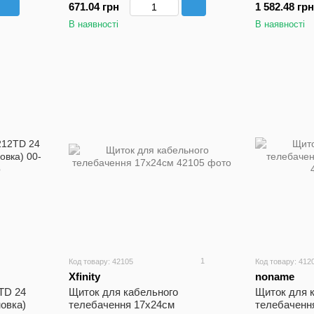
671.04 грн
1 582.48 грн
В наявності
В наявності
1
Код товару: 42105
Код товару: 412
Xfinity
noname
TD 24
Щиток для кабельного
Щиток для 
новка)
телебачення 17x24см
телебаченн