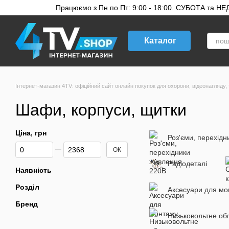
Перейти до основного контенту
Працюємо з Пн по Пт: 9:00 - 18:00. СУБОТА та НЕДІ
Каталог
Інтернет-магазин 4TV: офіційний сайт онлайн покупок для охорони, відеонагляду, 
Шафи, корпуси, щитки
Ціна, грн
Роз'єми, перехід
Від Ціна, грн
До Ціна, грн
ОК
Радіодеталі
Наявність
Розділ
Аксесуари для мо
Бренд
Низьковольтне об