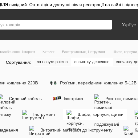
ЛЯ вихідний. Оптові ціни доступні після реєстрації на сайті і під
Укр
Рус
телебачення і інтернет
Каталог
Електромонтаж, інструмент
Шафи, корпуси,
за популярністю
спочатку дешевше
спочатку д
Сортування:
ники живлення 220В
Роз'єми, перехідники живлення 5-12В
Силовий кабель
Ізострічка
Розетки, вимика
нтажу
Інструмент
Шафи, корпуси, щитки
ладнання
Витратний матеріал до інструменту
К