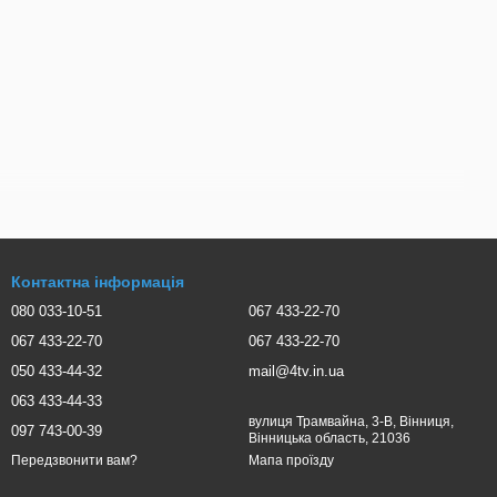
Контактна інформація
080 033-10-51
067 433-22-70
067 433-22-70
067 433-22-70
050 433-44-32
mail@4tv.in.ua
063 433-44-33
вулиця Трамвайна, 3-В, Вінниця,
097 743-00-39
Вінницька область, 21036
Мапа проїзду
Передзвонити вам?