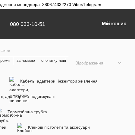
твердження менеджера. 380674332270 Viber/Telegram.
080 033-10-51
Мій кошик
 щитки
орожчі
за назвою
спочатку нові
Відображення:
Кабель, адаптери, інжектори живлення
чі, адаптери та подовжувачі
Термозбіжна трубка
лей
Клейові пістолети та аксесуари