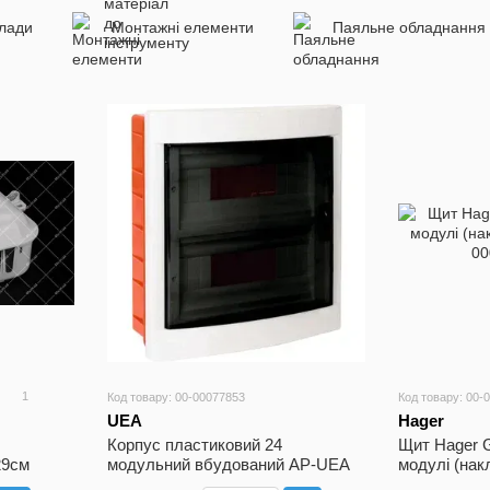
лади
Монтажні елементи
Паяльне обладнання
1
Код товару: 00-00077853
Код товару: 00-
UEA
Hager
Корпус пластиковий 24
Щит Hager 
29см
модульний вбудований AP-UEA
модулі (нак