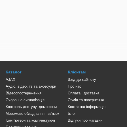
Каталог
Клієнтам
AJAX
Вхід до кабінету
Аудіо, відео, тв та аксесуари
Про нас
Відеоспостереження
Оплата і доставка
Охоронна сигналізація
Обмін та повернення
Контроль доступу, домофони
Контактна інформація
Мережеве обладнання і зв'язок
Блог
Комп'ютери та комплектуючі
Відгуки про магазин