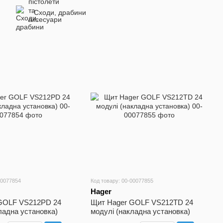
Сходи, драбини
00077854
Код товару: 00-00077855
Hager
GOLF VS212PD 24
Щит Hager GOLF VS212TD 24
ладна установка)
модулі (накладна установка)