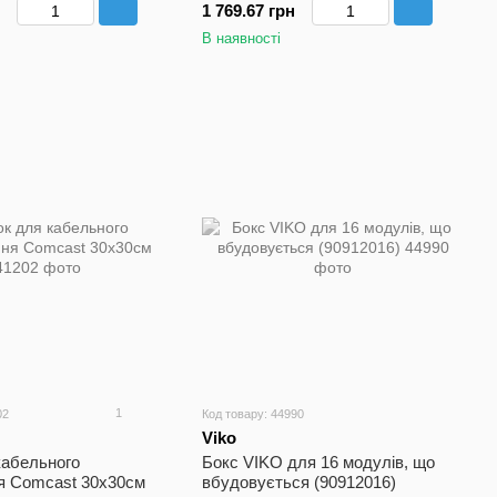
1 769.67 грн
В наявності
1
02
Код товару: 44990
Viko
кабельного
Бокс VIKO для 16 модулів, що
я Comcast 30х30см
вбудовується (90912016)