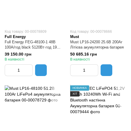
Код товару: 00-00078809
Код товару: 00-00078666
Full Energy
Must
Full Energy FEG-48100-1 48В
Must LP16-24200 25.6В 200Аг
100А/год black 5120Вт·год 19"
Літієва акумуляторна батарея
Акумулятор LiFePO4
39 150.00 грн
50 685.16 грн
В наявності
В наявності
НОВИНКА
ХІТ