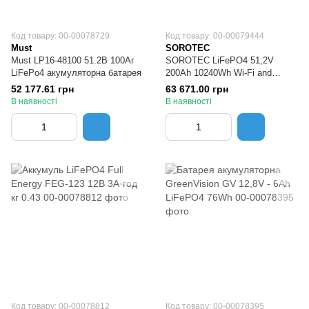
Код товару: 00-00078729
Код товару: 00-00079444
Must
SOROTEC
Must LP16-48100 51.2В 100Аг
SOROTEC LiFePO4 51,2V
LiFePo4 акумуляторна батарея
200Ah 10240Wh Wi-Fi and
Bluetooth настінна
52 177.61 грн
63 671.00 грн
Акумуляторна батарея
В наявності
В наявності
Код товару: 00-00078812
Код товару: 00-00078395