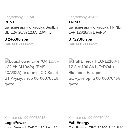
Код товару: 51150
Код товару: 49423
BEST
TRINIX
Батарея акумуляторна BestEn
Батарея акумуляторна TRINIX
BB-12V-20Аh 12.8V 20Ah
LFP 12V18Ah LiFePo4
LiFePO4
3 245.00 грн
3 727.00 грн
Немає в наявності
Немає в наявності
Код товару: 00-00078518
Код товару: 00-00076456
LogicPower
Full Energy
LogicPower LiFePO4 12,8V - 32
Full Energy FEG-12100-1 12.8 V