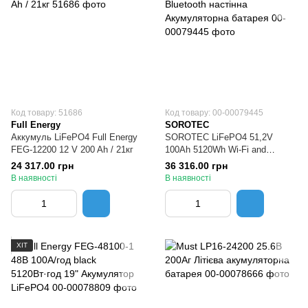
Код товару: 51686
Код товару: 00-00079445
Full Energy
SOROTEC
Аккумуль LiFePO4 Full Energy
SOROTEC LiFePO4 51,2V
FEG-12200 12 V 200 Ah / 21кг
100Ah 5120Wh Wi-Fi and
Bluetooth настінна
24 317.00 грн
36 316.00 грн
Акумуляторна батарея
В наявності
В наявності
ХІТ