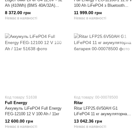
Ah (410Wh) (BMS 40А/32A)
100 Ah LiFePO4 з Bluetooth
пластик LCD Smart BT
Батарея акумуляторна
8 372.00 грн
11 999.00 грн
Акумулятор
Немає в наявності
Немає в наявності
Код товару: 51638
Код товару: 00-00078500
Full Energy
Ritar
Аккумуль LiFePO4 Full Energy
Ritar LFP25.6V50AH G1
FEG-12100 12 V 100 Ah / 11кг
LiFePO4 11 кг акумуляторна
батарея
12 600.00 грн
13 042.36 грн
Немає в наявності
Немає в наявності