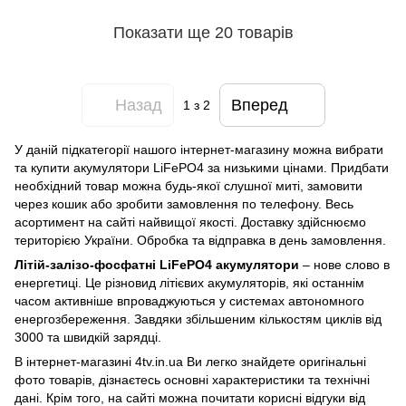
Показати ще 20 товарів
Назад
Вперед
1
з 2
У даній підкатегорії нашого інтернет-магазину можна вибрати
та купити акумулятори LiFePO4 за низькими цінами. Придбати
необхідний товар можна будь-якої слушної миті, замовити
через кошик або зробити замовлення по телефону. Весь
асортимент на сайті найвищої якості. Доставку здійснюємо
територією України. Обробка та відправка в день замовлення.
Літій-залізо-фосфатні LiFePO4 акумулятори
– нове слово в
енергетиці. Це різновид літієвих акумуляторів, які останнім
часом активніше впроваджуються у системах автономного
енергозбереження. Завдяки збільшеним кількостям циклів від
3000 та швидкій зарядці.
В інтернет-магазині 4tv.in.ua Ви легко знайдете оригінальні
фото товарів, дізнаєтесь основні характеристики та технічні
дані. Крім того, на сайті можна почитати корисні відгуки від