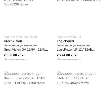
Код товару: 00-00078396
Код товару: 51185
GreenVision
LogicPower
Батарея акумуляторна
Батарея акумуляторна
GreenVision GV 12,8V - 12Ah
LogicPower LP 12V 12Ah
LiFePO4 154Wh
LiFePO4 154Wh
2 056.00 грн
2 274.00 грн
Немає в наявності
Немає в наявності