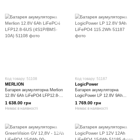
Код товару: 51108
Код товару: 51187
MERLION
LogicPower
Батарея акумуляторна Merlion
Батарея акумуляторна
12.8V 6Ah LiFePO4 LFP12.8-
LogicPower LP 12.8V 9Ah
6US (4S1P/BMS-10A)
LiFePO4 115.2Wh
1 638.00 грн
1 769.00 грн
Немає в наявності
Немає в наявності