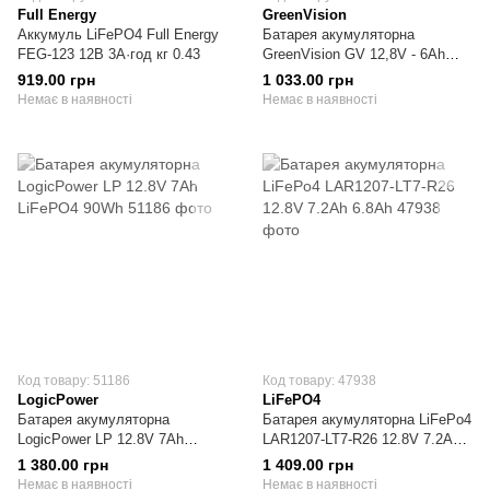
Full Energy
GreenVision
Аккумуль LiFePO4 Full Energy
Батарея акумуляторна
FEG-123 12В 3А·год кг 0.43
GreenVision GV 12,8V - 6Ah
LiFePO4 76Wh
919.00 грн
1 033.00 грн
Немає в наявності
Немає в наявності
Код товару: 51186
Код товару: 47938
LogicPower
LiFePO4
Батарея акумуляторна
Батарея акумуляторна LiFePo4
LogicPower LP 12.8V 7Ah
LAR1207-LT7-R26 12.8V 7.2Ah
LiFePO4 90Wh
6.8Ah
1 380.00 грн
1 409.00 грн
Немає в наявності
Немає в наявності