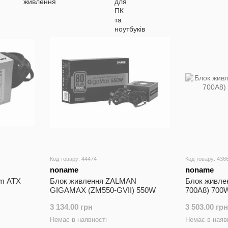
Код товару: 44474
Код товару: 436
noname
noname
m ATX
Блок живлення ZALMAN
Блок живле
GIGAMAX (ZM550-GVII) 550W
700A8) 700
3 134.00 грн
3 503.00 грн
Немає в наявності
Немає в наяв