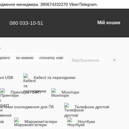
твердження менеджера. 380674332270 Viber/Telegram.
080 033-10-51
Мій кошик
я
орожчі
за назвою
спочатку нові
Відображення:
чі USB
Кабелі та перехідники
Принтери і БФП
Монітори
истеми охолодження для ПК
Телефони дротові
ів
Мікрокомп'ютери
Ноутбуки