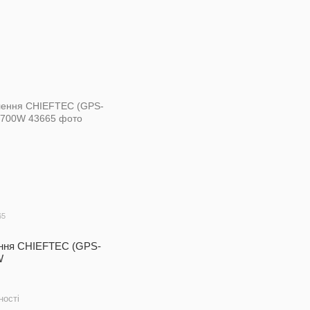
65
ння CHIEFTEC (GPS-
W
ності