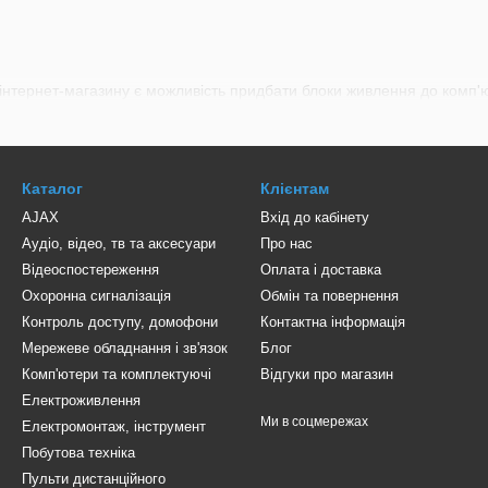
о інтернет-магазину є можливість придбати блоки живлення до комп'ю
Каталог
Клієнтам
AJAX
Вхід до кабінету
Аудіо, відео, тв та аксесуари
Про нас
Відеоспостереження
Оплата і доставка
Охоронна сигналізація
Обмін та повернення
Контроль доступу, домофони
Контактна інформація
Мережеве обладнання і зв'язок
Блог
Комп'ютери та комплектуючі
Відгуки про магазин
Електроживлення
Ми в соцмережах
Електромонтаж, інструмент
Побутова техніка
Пульти дистанційного