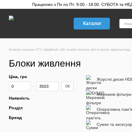
Перейти до основного контенту
Працюємо з Пн по Пт: 9:00 - 18:00. СУБОТА та НЕДІ
Каталог
Інтернет-магазин 4TV: офіційний сайт онлайн покупок для охорони, відеонагляду, 
Блоки живлення
Ціна, грн
Жорсткі диски H
Від Ціна, грн
До Ціна, грн
ОК
Мережеві фільтри
Наявність
Розділ
Оперативна пам'я
Бренд
Сумки та аксесуа