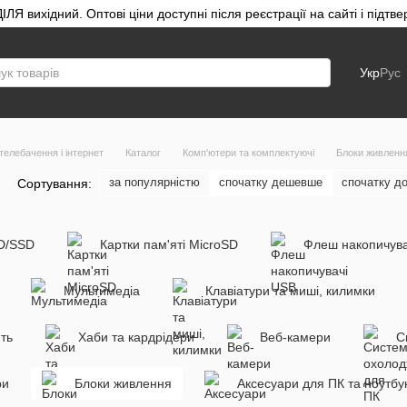
ЛЯ вихідний. Оптові ціни доступні після реєстрації на сайті і під
Укр
Рус
телебачення і інтернет
Каталог
Комп'ютери та комплектуючі
Блоки живленн
за популярністю
спочатку дешевше
спочатку д
Сортування:
DD/SSD
Картки пам'яті MicroSD
Флеш накопичува
Мультимедіа
Клавіатури та миші, килимки
ть
Хаби та кардрідери
Веб-камери
С
ри
Блоки живлення
Аксесуари для ПК та ноутбук