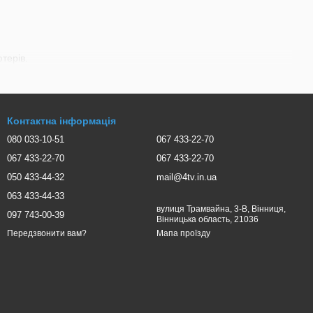
терів.
Контактна інформація
080 033-10-51
067 433-22-70
067 433-22-70
067 433-22-70
050 433-44-32
mail@4tv.in.ua
063 433-44-33
вулиця Трамвайна, 3-В, Вінниця,
097 743-00-39
Вінницька область, 21036
Мапа проїзду
Передзвонити вам?