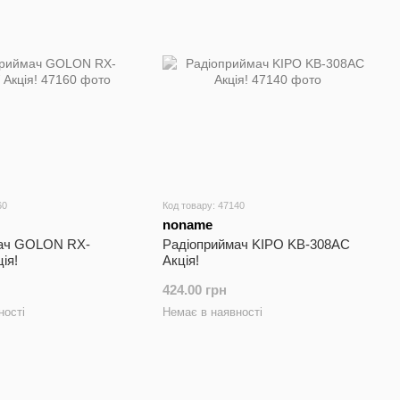
60
Код товару: 47140
noname
мач GOLON RX-
Радіоприймач KIPO KB-308AC
ія!
Акція!
424.00 грн
ності
Немає в наявності