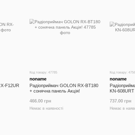
Код товару: 47785
Код товару: 475
noname
noname
RX-F12UR
Радіоприймач GOLON RX-BT180
Радіоприйм
+ сонячна панель Акція!
KN-608URT 
466.00 грн
737.00 грн
Немає в наявності
Немає в наяв