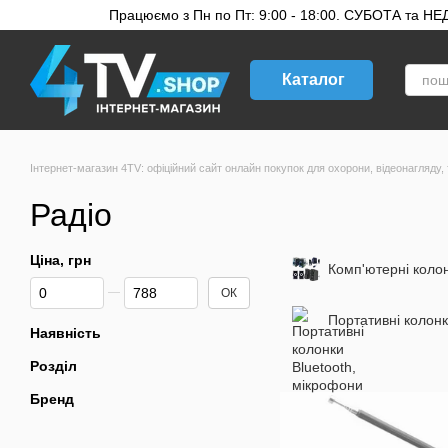
Перейти до основного контенту
Працюємо з Пн по Пт: 9:00 - 18:00. СУБОТА та НЕДІ
Каталог
Інтернет-магазин 4TV: офіційний сайт онлайн покупок для охорони, відеонагляду, 
Радіо
Ціна, грн
Комп'ютерні коло
Від Ціна, грн
До Ціна, грн
ОК
Портативні колонк
Наявність
Розділ
Бренд