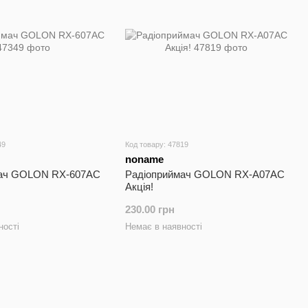
49
Код товару: 47819
noname
мач GOLON RX-607AC
Радіоприймач GOLON RX-А07AC
Акція!
230.00 грн
ності
Немає в наявності