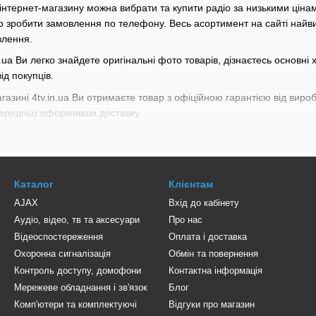
о інтернет-магазину можна вибрати та купити радіо за низькими цін
о зробити замовлення по телефону. Весь асортимент на сайті найви
влення.
n.ua Ви легко знайдете оригінальні фото товарів, дізнаєтесь основні 
ід покупців.
агазині 4tv.in.ua Ви отримаєте товар з офіційною гарантією від виро
опередньо оформивши доставку.
Каталог
Клієнтам
AJAX
Вхід до кабінету
Аудіо, відео, тв та аксесуари
Про нас
Відеоспостереження
Оплата і доставка
Охоронна сигналізація
Обмін та повернення
Контроль доступу, домофони
Контактна інформація
Мережеве обладнання і зв'язок
Блог
Комп'ютери та комплектуючі
Відгуки про магазин