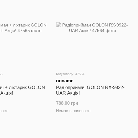
65
Код товару: 47564
noname
ач + ліхтарик GOLON
Радіоприймач GOLON RX-9922-
Акція!
UAR Акція!
788.00 грн
ності
Немає в наявності