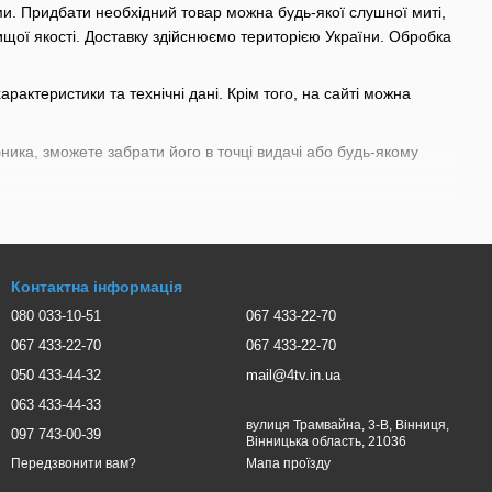
ами. Придбати необхідний товар можна будь-якої слушної миті,
щої якості. Доставку здійснюємо територією України. Обробка
характеристики та технічні дані. Крім того, на сайті можна
бника, зможете забрати його в точці видачі або будь-якому
Контактна інформація
080 033-10-51
067 433-22-70
067 433-22-70
067 433-22-70
050 433-44-32
mail@4tv.in.ua
063 433-44-33
вулиця Трамвайна, 3-В, Вінниця,
097 743-00-39
Вінницька область, 21036
Мапа проїзду
Передзвонити вам?