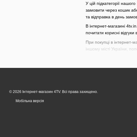
У цій підкатегорії нашог
замовити через кошик аб
та відправка в день замо
В інтернет-магазині 4tv.i
почитати корисні відгуки в
При покупці в інтернет-м
іншому місті України, п
Приємних покупок!
© 2026 Інтернет-магазин 4TV. Всі права захищено.
Мобільна версія