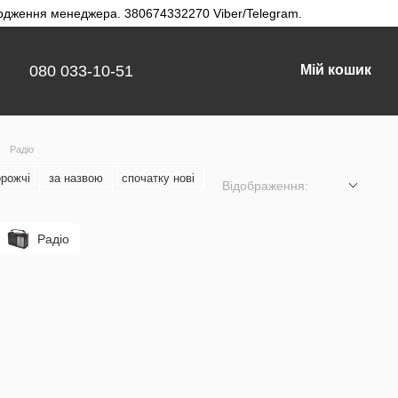
твердження менеджера. 380674332270 Viber/Telegram.
080 033-10-51
Мій кошик
Радіо
орожчі
за назвою
спочатку нові
Відображення:
Радіо