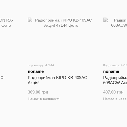
Код товару: 47144
Код товару: 471
noname
noname
RX-
Радіоприймач KIPO KB-409AC
Радіоприй
Акція!
608ACW Акц
369.00 грн
407.00 грн
Немає в наявності
Немає в наяв