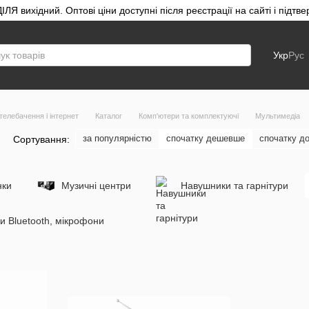
ЛЯ вихідний. Оптові ціни доступні після реєстрації на сайті і під
Укр
Рус
телебачення і інтернет
Каталог
Комп'ютери та комплектуючі
Мультимедіа
за популярністю
спочатку дешевше
спочатку д
Сортування:
нки
Музичні центри
Навушники та гарнітури
и Bluetooth, мікрофони