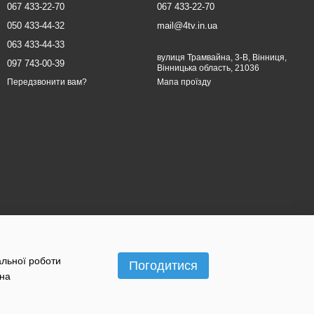
067 433-22-70
067 433-22-70
050 433-44-32
mail@4tv.in.ua
063 433-44-33
вулиця Трамвайна, 3-В, Вінниця,
097 743-00-39
Вінницька область, 21036
Мапа проїзду
Передзвонити вам?
альної роботи
Погодитися
 на