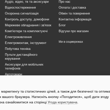
Аудіо, відео, тв та аксесуари
Про нас
Відеоспостереження
Оплата і доставка
Охоронна сигналізація
Обмін та повернення
Контроль доступу, домофони
Контактна інформація
Мережеве обладнання і зв'язок
Блог
Комп'ютери та комплектуючі
Відгуки про магазин
Електроживлення
Ми в соцмережах
Електромонтаж, інструмент
Побутова техніка
Пульти дистанційного
керування
Аксесуари для мобільних
телефонів
Автотовари
Товари для ЗСУ
Електротранспорт
 маркетингу та статистичних цілей, а також для безпечної та оптим
Розпродаж
х вашого браузера. Натисніть кнопку «Погодитися», щоб дати згоду
жна ознайомитися на сторінці
Угода користувача
.