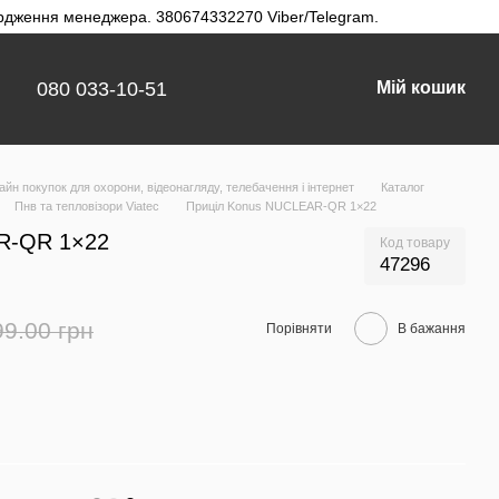
твердження менеджера. 380674332270 Viber/Telegram.
080 033-10-51
Мій кошик
айн покупок для охорони, відеонагляду, телебачення і інтернет
Каталог
Пнв та тепловізори Viatec
Приціл Konus NUCLEAR-QR 1×22
R-QR 1×22
Код товару
47296
99.00 грн
Порівняти
В бажання