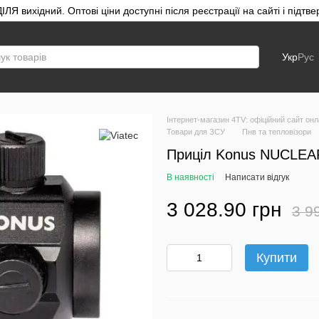
ЛЯ вихідний. Оптові ціни доступні після реєстрації на сайті і під
Укр
Рус
Інтернет-магазин 4TV: офіційний сайт онл
Товари для ЗСУ
Пнв та тепловізори
Приціл Konus NUCLEA
В наявності
Написати відгук
3 028.90 грн
3 9
Купити