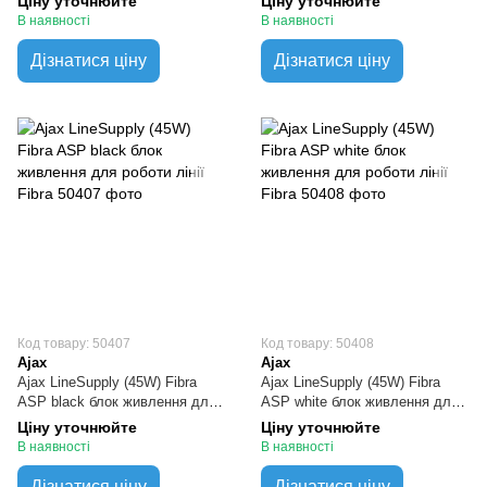
Ціну уточнюйте
Ціну уточнюйте
В наявності
В наявності
Дізнатися ціну
Дізнатися ціну
Код товару: 50407
Код товару: 50408
Ajax
Ajax
Ajax LineSupply (45W) Fibra
Ajax LineSupply (45W) Fibra
ASP black блок живлення для
ASP white блок живлення для
роботи лінії Fibra
роботи лінії Fibra
Ціну уточнюйте
Ціну уточнюйте
В наявності
В наявності
Дізнатися ціну
Дізнатися ціну