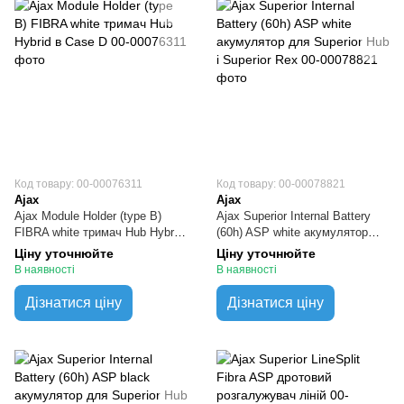
Код товару: 00-00076311
Код товару: 00-00078821
Ajax
Ajax
Ajax Module Holder (type B)
Ajax Superior Internal Battery
FIBRA white тримач Hub Hybrid
(60h) ASP white акумулятор
в Case D
для Superior Hub і Superior Rex
Ціну уточнюйте
Ціну уточнюйте
В наявності
В наявності
Дізнатися ціну
Дізнатися ціну