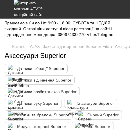
Працюємо з Пн по Пт: 9:00 - 18:00. СУБОТА та НЕДІЛЯ
вихідний. Оптові ціни доступні після реєстрації на сайті і
підтвердження менеджера. 380674332270 Viber/Telegram.
Каталог
AJAX
Захист від вторгнення Superior Fibra
Аксесуа
Аксесуари Superior
Датчики вібрації Superior
Датчики відчинення Superior
Датчики розбиття скла Superior
Датчики руху Superior
Клавіатури Superior
Кнопки та брелоки Superior
Сирени Superior
Модулі інтеграції Superior
Реле Superior