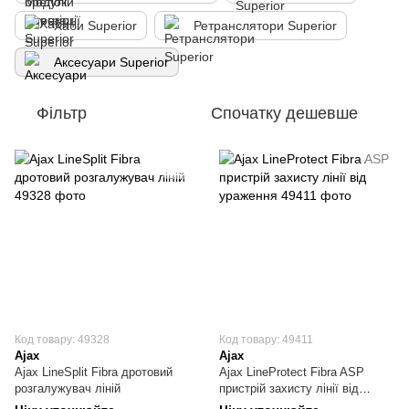
Хаби Superior
Ретранслятори Superior
Аксесуари Superior
Фільтр
Спочатку дешевше
Код товару: 49328
Код товару: 49411
Ajax
Ajax
Ajax LineSplit Fibra дротовий
Ajax LineProtect Fibra ASP
розгалужувач ліній
пристрій захисту лінії від
ураження