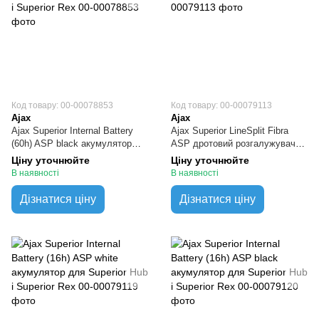
Код товару: 00-00078853
Код товару: 00-00079113
Ajax
Ajax
Ajax Superior Internal Battery
Ajax Superior LineSplit Fibra
(60h) ASP black акумулятор
ASP дротовий розгалужувач
для Superior Hub і Superior Rex
ліній
Ціну уточнюйте
Ціну уточнюйте
В наявності
В наявності
Дізнатися ціну
Дізнатися ціну