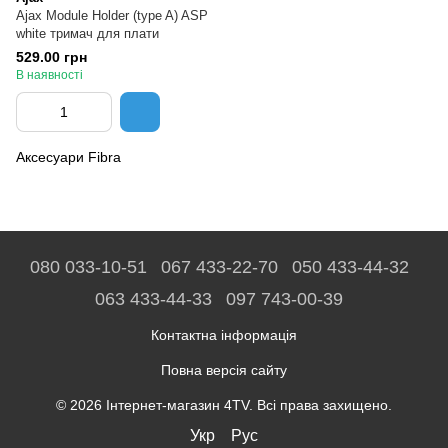
Ajax Module Holder (type A) ASP
white тримач для плати
529.00 грн
В наявності
Аксесуари Fibra
080 033-10-51
067 433-22-70
050 433-44-32
063 433-44-33
097 743-00-39
Контактна інформація
Повна версія сайту
© 2026 Інтернет-магазин 4TV. Всі права захищено.
Укр
Рус