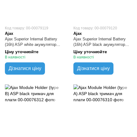
Код товару: 00-00079119
Код товару: 00-00079120
Ajax
Ajax
Ajax Superior Internal Battery
Ajax Superior Internal Battery
(16h) ASP white акумулятор
(16h) ASP black акумулятор
для Superior Hub і Superior Rex
для Superior Hub і Superior Rex
Ціну уточнюйте
Ціну уточнюйте
В наявності
В наявності
Дізнатися ціну
Дізнатися ціну