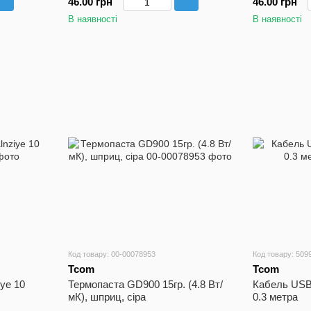
46.00 грн
46.00 грн
В наявності
В наявності
Код товару: 00-00078953
Код товару: 509
Tcom
Tcom
ye 10
Термопаста GD900 15гр. (4.8 Вт/
Кабель USB
мК), шприц, сіра
0.3 метра