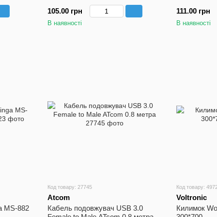
синім, FUL
105.00 грн
111.00 грн
В наявності
В наявності
Код товару: 27745
Код товару: 497
Atcom
Voltronic
a MS-882
Кабель подовжувач USB 3.0
Килимок Wor
Female to Male ATcom 0.8 метра
300*700