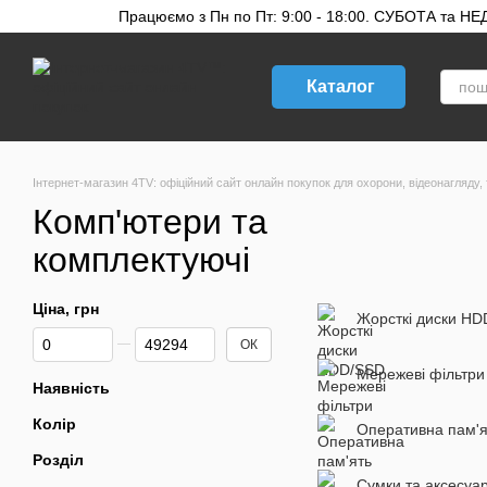
Перейти до основного контенту
Працюємо з Пн по Пт: 9:00 - 18:00. СУБОТА та НЕДІ
Каталог
Інтернет-магазин 4TV: офіційний сайт онлайн покупок для охорони, відеонагляду, 
Комп'ютери та
комплектуючі
Ціна, грн
Жорсткі диски H
Від Ціна, грн
До Ціна, грн
ОК
Мережеві фільтри
Наявність
Колір
Оперативна пам'я
Розділ
Сумки та аксесуа