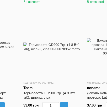
В наявності
В наявності
Код товару: 00-00078952
Код товару: 00-
Tcom
noname
карт
Термопаста GD900 7гр. (4.8 Вт/
Деколь Katra
ex
мК), шприц, сіра
прозора, Lati
Наклейка на
33.00 грн
37.00 грн