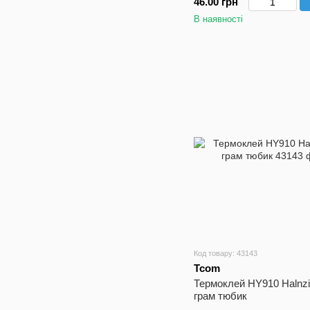
46.00 грн
В наявності
Код товару: 43143
Tcom
Термоклей HY910 Halnzi
грам тюбик