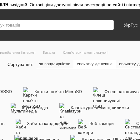
ЛЯ вихідний. Оптові ціни доступні після реєстрації на сайті і під
Укр
Рус
телебачення і інтернет
Каталог
Комп'ютери та комплектуючі
за популярністю
спочатку дешевше
спочатку д
Сортування:
DD/SSD
Картки пам'яті MicroSD
Флеш накопичува
Мультимедіа
Клавіатури та миші, килимки
ть
Хаби та кардрідери
Веб-камери
С
ри
Блоки живлення
Аксесуари для ПК та ноутбук