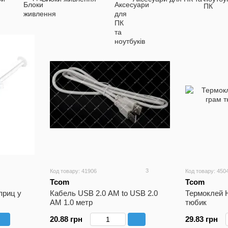
3
Код товару: 41906
Код товару: 450
Tcom
Tcom
приц у
Кабель USB 2.0 AM to USB 2.0
Термоклей H
AM 1.0 метр
тюбик
20.88 грн
29.83 грн