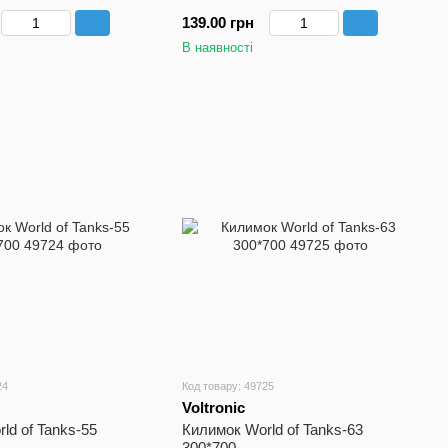
L HD
139.00 грн
В наявності
24
Код товару: 49725
Voltronic
ld of Tanks-55
Килимок World of Tanks-63
300*700