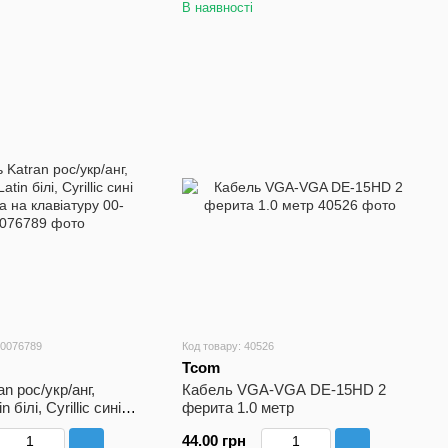
В наявності
00076789
Код товару: 40526
Tcom
n рос/укр/анг,
Кабель VGA-VGA DE-15HD 2
n білі, Cyrillic сині
ферита 1.0 метр
 клавіатуру
44.00 грн