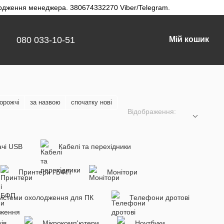
твердження менеджера. 380674332270 Viber/Telegram.
080 033-10-51
Мій кошик
орожчі
за назвою
спочатку нові
Відображення:
чі USB
Кабелі та перехідники
Принтери і БФП
Монітори
истеми охолодження для ПК
Телефони дротові
ів
Мікрокомп'ютери
Ноутбуки