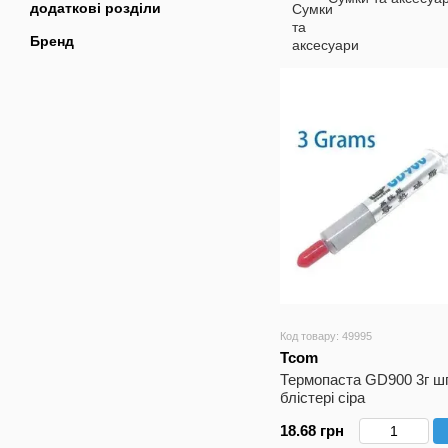
додаткові розділи
Бренд
Код товару: 49995
Tcom
Термопаста GD900 3г ш
блістері сіра
18.68 грн