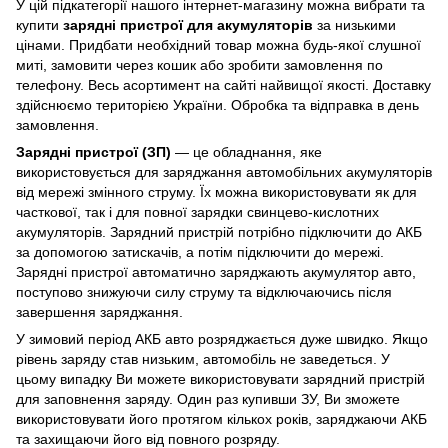
У цій підкатегорії нашого інтернет-магазину можна вибрати та
купити
зарядні пристрої для акумуляторів
за низькими
цінами. Придбати необхідний товар можна будь-якої слушної
миті, замовити через кошик або зробити замовлення по
телефону. Весь асортимент на сайті найвищої якості. Доставку
здійснюємо територією України. Обробка та відправка в день
замовлення.
Зарядні пристрої (ЗП)
— це обладнання, яке
використовується для заряджання автомобільних акумуляторів
від мережі змінного струму. Їх можна використовувати як для
часткової, так і для повної зарядки свинцево-кислотних
акумуляторів. Зарядний пристрій потрібно підключити до АКБ
за допомогою затискачів, а потім підключити до мережі.
Зарядні пристрої автоматично заряджають акумулятор авто,
поступово знижуючи силу струму та відключаючись після
завершення заряджання.
У зимовий період АКБ авто розряджається дуже швидко. Якщо
рівень заряду став низьким, автомобіль не заведеться. У
цьому випадку Ви можете використовувати зарядний пристрій
для заповнення заряду. Один раз купивши ЗУ, Ви зможете
використовувати його протягом кількох років, заряджаючи АКБ
та захищаючи його від повного розряду.