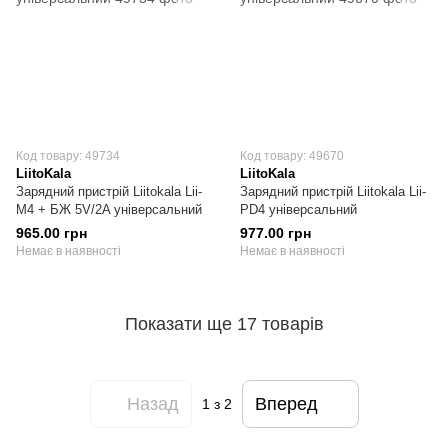
Код товару: 49734
Код товару: 49670
LiitoKala
LiitoKala
Зарядний пристрій Liitokala Lii-
Зарядний пристрій Liitokala Lii-
M4 + БЖ 5V/2A універсальний
PD4 універсальний
965.00 грн
977.00 грн
Немає в наявності
Немає в наявності
Показати ще 17 товарів
Назад
Вперед
1
з 2