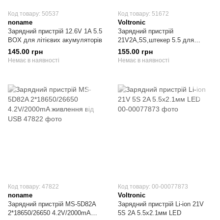
Код товару: 50537
Код товару: 51672
noname
Voltronic
Зарядний пристрій 12.6V 1A 5.5
Зарядний пристрій
BOX для літієвих акумуляторів
21V2A,5S,штекер 5.5 для
літієвих акумуляторів
145.00 грн
155.00 грн
Немає в наявності
Немає в наявності
Код товару: 47822
Код товару: 00-00077873
noname
Voltronic
Зарядний пристрій MS-5D82A
Зарядний пристрій Li-ion 21V
2*18650/26650 4.2V/2000mA
5S 2A 5.5х2.1мм LED