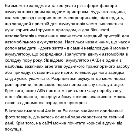
Ви зможете заряджати та тестувати різні форм-фактори
акумуляторів одним зарядним пристроєм. Будь-яка людина,
яка має досвід використання електроприладів, підтвердить,
що зарядний пристрій для акумуляторів часто виявляється
дуже корисним і зручним приладом, а для більшості
автолюбителів незамінним вважається зарядний пристрій для
автомобільного акумулятора. Настільки незамінним, що часом
допомагає дати «друге життя» в самий невідповідний момент
акумулятору, що розрядився, і запустити двигун автомобіля в
холодну пору року. Як відомо, акумулятор (АКБ) є одним з
найбільш важливих агрегатів будь-якого транспортного засобу
або приладу, і ставитись до нього, точніше, до його зарядки
слід з усією уважністю. Розрядитися акумулятор може через
різні причини, переважно через неправильну експлуатацію.
Крім того, якщо АКБ протягом тривалого часу перебував у
стані зберігання, повернути йому колишні властивості можна
лише за допомогою зарядного пристрою.
В інтернет-магазині 4tv.in.ua Ви легко знайдете оригінальні
фото товарів, дізнаєтесь основні характеристики та технічні
дані. Крім того, на сайті можна почитати корисні відгуки від
покупців.