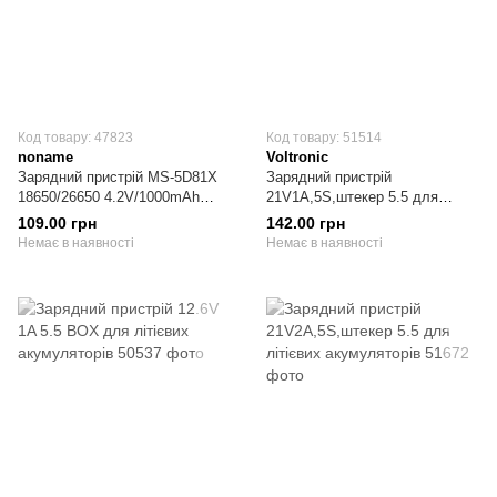
Код товару: 47823
Код товару: 51514
noname
Voltronic
Зарядний пристрій MS-5D81X
Зарядний пристрій
18650/26650 4.2V/1000mAh
21V1A,5S,штекер 5.5 для
живлення від USB
літієвих акумуляторів
109.00 грн
142.00 грн
Немає в наявності
Немає в наявності