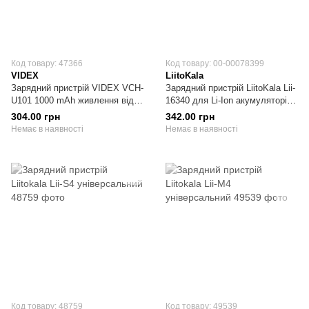
Код товару: 47366
Код товару: 00-00078399
VIDEX
LiitoKala
Зарядний пристрій VIDEX VCH-
Зарядний пристрій LiitoKala Lii-
U101 1000 mAh живлення від
16340 для Li-Ion акумуляторів
USB
5V 2A, BOX ТІЛЬКИ ДЛЯ
304.00 грн
342.00 грн
16340 (RCR123)
Немає в наявності
Немає в наявності
Код товару: 48759
Код товару: 49539