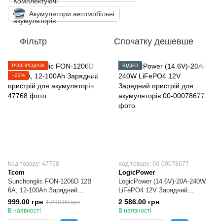
Акумулятори автомобільні
Фільтр
Спочатку дешевше
РОЗПРОДАЖ
ВІДЕО
−23%
Код товару: 47768
Код товару: 00-00078677
Tcom
LogicPower
Sunchonglic FON-1206D 12В
LogicPower (14.6V)-20A-240W
6А, 12-100Ah Зарядний
LiFePO4 12V Зарядний
пристрій для акумуляторів
пристрій для акумуляторів
999.00 грн
2 586.00 грн
1 299.00 грн
В наявності
В наявності