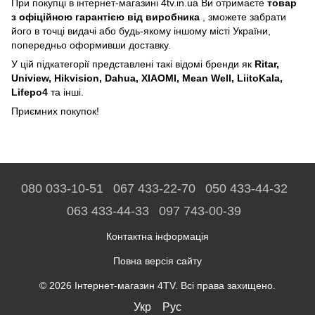
При покупці в інтернет-магазині 4tv.in.ua Ви отримаєте
товар
з офіційною гарантією від виробника
, зможете забрати
його в точці видачі або будь-якому іншому місті України,
попередньо оформивши доставку.
У цій підкатегорії представлені такі відомі бренди як
Ritar,
Uniview, Hikvision, Dahua, XIAOMI, Mean Well, LiitoKala,
Lifepo4
та інші.
Приємних покупок!
080 033-10-51
067 433-22-70
050 433-44-32
063 433-44-33
097 743-00-39
Контактна інформація
Повна версія сайту
© 2026 Інтернет-магазин 4TV. Всі права захищено.
Укр
Рус