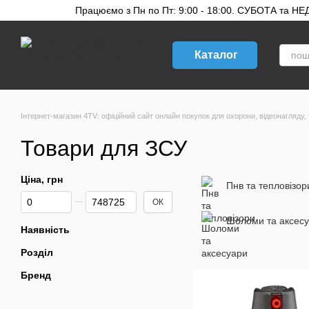
Перейти до основного контенту
Працюємо з Пн по Пт: 9:00 - 18:00. СУБОТА та НЕДІ
Каталог
Інтернет-магазин 4TV: офіційний сайт онлайн покупок для охорони, відеонагляду, 
Товари для ЗСУ
Ціна, грн
Пнв та тепловізор
Від Ціна, грн
До Ціна, грн
ОК
Шоломи та аксес
Наявність
Розділ
Бренд