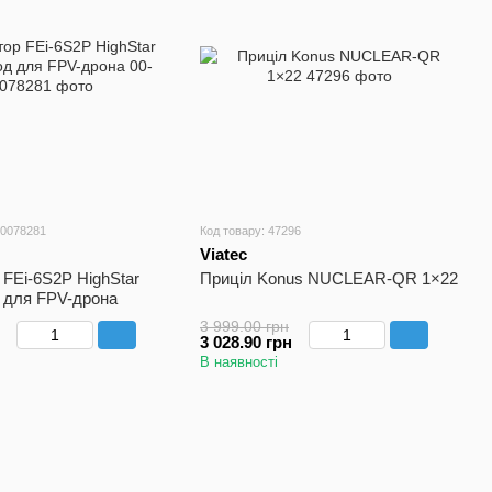
00078281
Код товару: 47296
Viatec
FEi-6S2P HighStar
Приціл Konus NUCLEAR-QR 1×22
д для FPV-дрона
3 999.00 грн
3 028.90 грн
В наявності