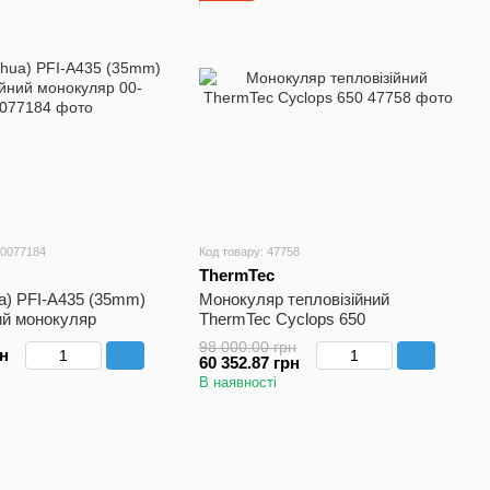
00077184
Код товару: 47758
ThermTec
ua) PFI-A435 (35mm)
Монокуляр тепловізійний
ий монокуляр
ThermTec Cyclops 650
98 000.00 грн
рн
60 352.87 грн
В наявності