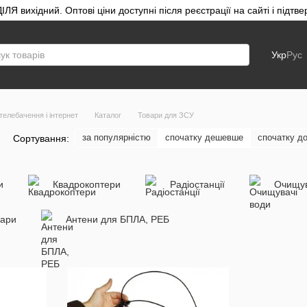
ЛЯ вихідний. Оптові ціни доступні після реєстрації на сайті і під
Укр
Рус
телебачення і інтернет
Каталог
Товари для ЗСУ
за популярністю
спочатку дешевше
спочатку д
Сортування:
и
Квадрокоптери
Радіостанції
Очищув
уари
Антени для БПЛА, РЕБ