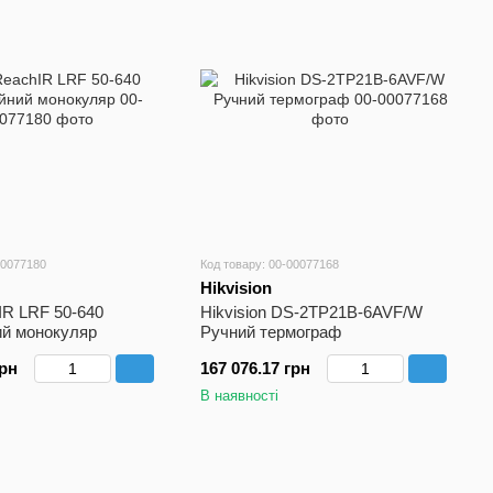
00077180
Код товару: 00-00077168
Hikvision
R LRF 50-640
Hikvision DS-2TP21B-6AVF/W
ий монокуляр
Ручний термограф
грн
167 076.17 грн
В наявності