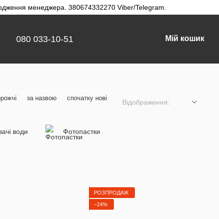
твердження менеджера. 380674332270 Viber/Telegram.
080 033-10-51
Мій кошик
орожчі
за назвою
спочатку нові
Відображення:
ачі води
Фотопастки
РОЗПРОДАЖ
−24%