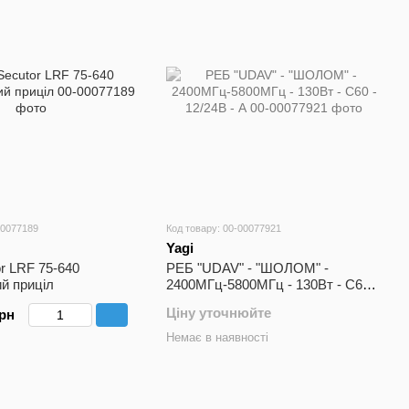
00077189
Код товару: 00-00077921
Yagi
r LRF 75-640
РЕБ "UDAV" - "ШОЛОМ" -
ий приціл
2400МГц-5800МГц - 130Вт - С60 -
12/24В - А
Ціну уточнюйте
грн
Немає в наявності