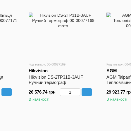
Код товару: 00-00077169
Код товару: 00-
Hikvision
AGM
ця
Hikvision DS-2TP31B-3AUF
AGM Taipan
Ручний термограф
Тепловізійн
26 576.74 грн
29 923.77 г
В наявності
В наявності