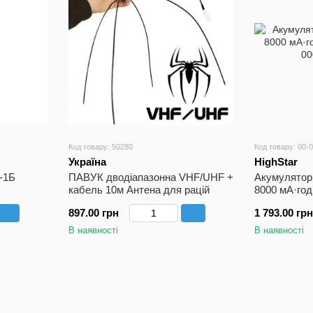
Код товару: 50280
Код товару: 00-
Україна
HighStar
-1Б
ПАВУК дводіапазонна VHF/UHF +
Акумулятор 
кабель 10м Антена для рацій
8000 мА·го
897.00 грн
1 793.00 грн
В наявності
В наявності