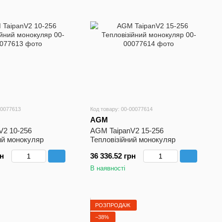
00077613
Код товару: 00-00077614
AGM
V2 10-256
AGM TaipanV2 15-256
ий монокуляр
Тепловізійний монокуляр
рн
36 336.52 грн
В наявності
РОЗПРОДАЖ
−38%