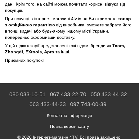
дані. Крім того, на сайті можна почитати корисні відгуки від
покупців.
При покупці в інтернет-магазині 4tv.in.ua Ви отримаєте
товар
з офіційною гарантією
від виробника, зможете забрати його
в точці видачі або будь-якому іншому місті України,
попередньо оформивши доставку.
У цій підкатегорії представлені такі відомі бренди як
Tcom,
Zhongdi, EXtools, Apro
та інші.
Приємних покупок!
080 033-10-51
067 433-22-70
050 433-44-32
063 433-44-33
097 743-00-39
Контактна інформація
Повна версія сайту
© 2026 Інтернет-магазин 4TV. Всі права захищено.