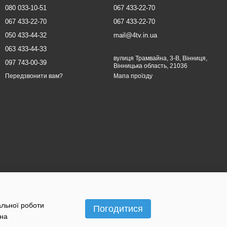
080 033-10-51
067 433-22-70
067 433-22-70
067 433-22-70
050 433-44-32
mail@4tv.in.ua
063 433-44-33
вулиця Трамвайна, 3-В, Вінниця,
097 743-00-39
Вінницька область, 21036
Мапа проїзду
Передзвонити вам?
альної роботи
Погодитися
 на