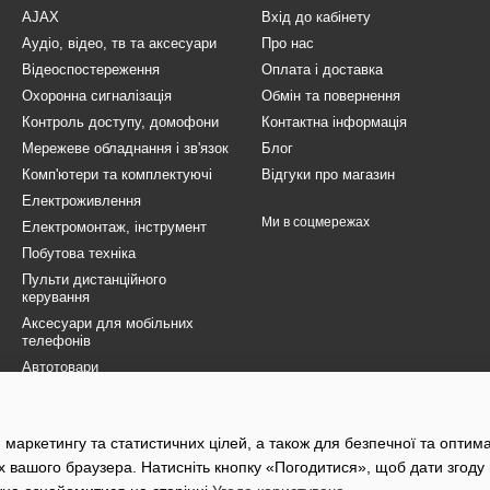
AJAX
Вхід до кабінету
Аудіо, відео, тв та аксесуари
Про нас
Відеоспостереження
Оплата і доставка
Охоронна сигналізація
Обмін та повернення
Контроль доступу, домофони
Контактна інформація
Мережеве обладнання і зв'язок
Блог
Комп'ютери та комплектуючі
Відгуки про магазин
Електроживлення
Ми в соцмережах
Електромонтаж, інструмент
Побутова техніка
Пульти дистанційного
керування
Аксесуари для мобільних
телефонів
Автотовари
Товари для ЗСУ
Електротранспорт
 маркетингу та статистичних цілей, а також для безпечної та оптим
Розпродаж
х вашого браузера. Натисніть кнопку «Погодитися», щоб дати згоду