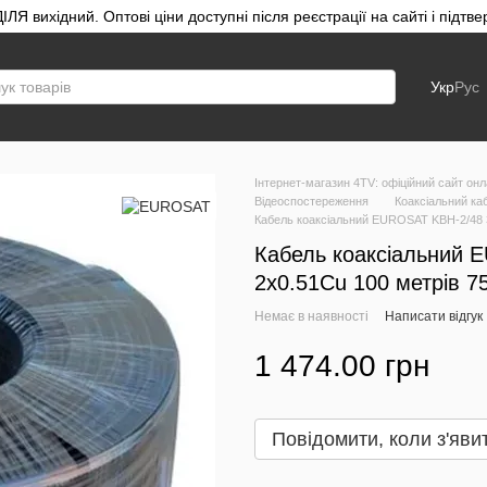
ЛЯ вихідний. Оптові ціни доступні після реєстрації на сайті і під
Укр
Рус
Інтернет-магазин 4TV: офіційний сайт онл
Відеоспостереження
Коаксіальний ка
Кабель коаксіальний EUROSAT KBH-2/48 
Кабель коаксіальний 
2x0.51Cu 100 метрів 7
Немає в наявності
Написати відгук
1 474.00 грн
Повідомити, коли з'яви