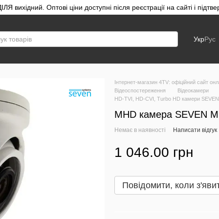
ЛЯ вихідний. Оптові ціни доступні після реєстрації на сайті і під
Укр
Рус
Інтернет-магазин 4TV: офіційний сайт онл
Відеоспостереження
Відеокамери
HD-TVI, HD-CVI, Turbo HD камери SEVEN
MHD камера SEVEN MH
Немає в наявності
Написати відгук
1 046.00 грн
Повідомити, коли з'яви