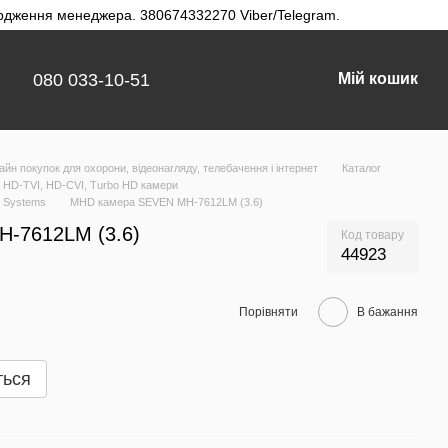
твердження менеджера. 380674332270 Viber/Telegram.
080 033-10-51
Мій кошик
айн покупок для охорони, відеонагляду, телебачення і інтернет
Каталог
HD-TVI, HD-CVI, Turbo HD камери
 Systems
MHD камера SEVEN MH-7612LM (3.6)
-7612LM (3.6)
Код товару
44923
Порівняти
В бажання
ться