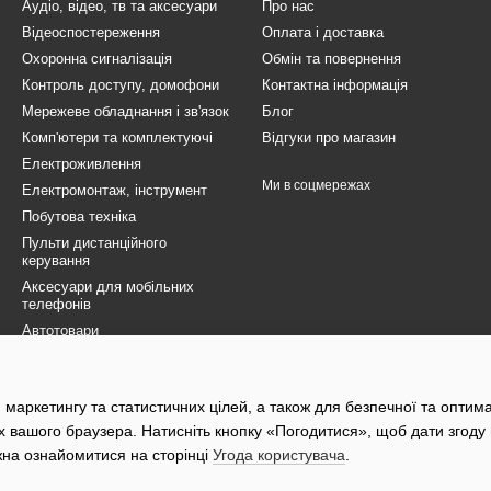
Аудіо, відео, тв та аксесуари
Про нас
Відеоспостереження
Оплата і доставка
Охоронна сигналізація
Обмін та повернення
Контроль доступу, домофони
Контактна інформація
Мережеве обладнання і зв'язок
Блог
Комп'ютери та комплектуючі
Відгуки про магазин
Електроживлення
Ми в соцмережах
Електромонтаж, інструмент
Побутова техніка
Пульти дистанційного
керування
Аксесуари для мобільних
телефонів
Автотовари
Товари для ЗСУ
Електротранспорт
 маркетингу та статистичних цілей, а також для безпечної та оптим
Розпродаж
х вашого браузера. Натисніть кнопку «Погодитися», щоб дати згоду
жна ознайомитися на сторінці
Угода користувача
.