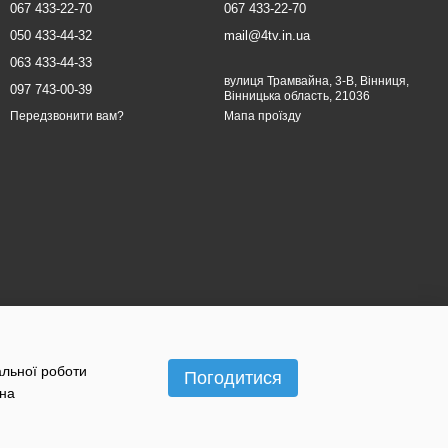
067 433-22-70
067 433-22-70
050 433-44-32
mail@4tv.in.ua
063 433-44-33
вулиця Трамвайна, 3-В, Вінниця,
097 743-00-39
Вінницька область, 21036
Мапа проїзду
Передзвонити вам?
альної роботи
Погодитися
 на