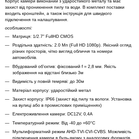
Корпус камери виконаний з ударостійкого металу та має
захист від проникнення пилу та води. В комплект поставки
входить кронштейн, а також інструкція для швидкого
підключення та налаштування.
особливості:
Матриця: 1/2.7" FullHD CMOS
Роздільна здатність: 2.0 Мп (Full HD 1080p). Якісний огляд
різних просторів, чітко вигляд обличчя та номери
автомобілів.
Вбудований об'єктив: фіксований f = 2,8 мм. Якість
зображення на відстані близько 3м
Видимість у повній темряві: до 30м
Матеріал корпусу: ударостійкий метал
Захист корпусу: IP66 (захист від пилу та вологи. Установка
на вулиці або в промислових приміщеннях)
Електроживлення камери: DC12V, 0,4А
Температурний режим: Від -40 до +60°С
Мультиформатний режим AHD-TVI-CVI-CVBS. Можливість
підключення камери в будь-якому з аналогових форматів