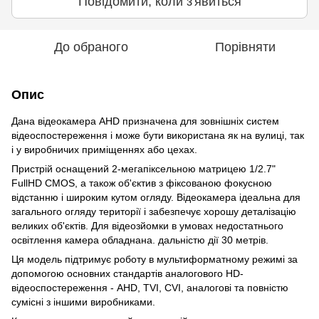
Повідомити, коли з'явиться
До обраного
Порівняти
Опис
Дана відеокамера AHD призначена для зовнішніх систем
відеоспостереження і може бути використана як на вулиці, так
і у виробничих приміщеннях або цехах.
Пристрій оснащений 2-мегапіксельною матрицею 1/2.7"
FullHD CMOS, а також об'єктив з фіксованою фокусною
відстанню і широким кутом огляду. Відеокамера ідеальна для
загального огляду території і забезпечує хорошу деталізацію
великих об'єктів. Для відеозйомки в умовах недостатнього
освітлення камера обладнана. дальністю дії 30 метрів.
Ця модель підтримує роботу в мультиформатному режимі за
допомогою основних стандартів аналогового HD-
відеоспостереження - AHD, TVI, CVI, аналогові та повністю
сумісні з іншими виробниками.