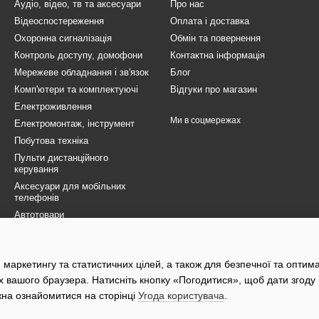
Аудіо, відео, тв та аксесуари
Про нас
Відеоспостереження
Оплата і доставка
Охоронна сигналізація
Обмін та повернення
Контроль доступу, домофони
Контактна інформація
Мережеве обладнання і зв'язок
Блог
Комп'ютери та комплектуючі
Відгуки про магазин
Електроживлення
Ми в соцмережах
Електромонтаж, інструмент
Побутова техніка
Пульти дистанційного
керування
Аксесуари для мобільних
телефонів
Автотовари
Товари для ЗСУ
Електротранспорт
 маркетингу та статистичних цілей, а також для безпечної та оптим
Розпродаж
х вашого браузера. Натисніть кнопку «Погодитися», щоб дати згоду
жна ознайомитися на сторінці
Угода користувача
.