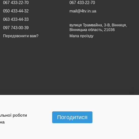
067 433-22-70
067 433-22-70
050 433-44-32
mail@4tv.in.ua
063 433-44-33
вулиця Трамвайна, 3-В, Вінниця,
097 743-00-39
Вінницька область, 21036
Мапа проїзду
Передзвонити вам?
альної роботи
Погодитися
 на