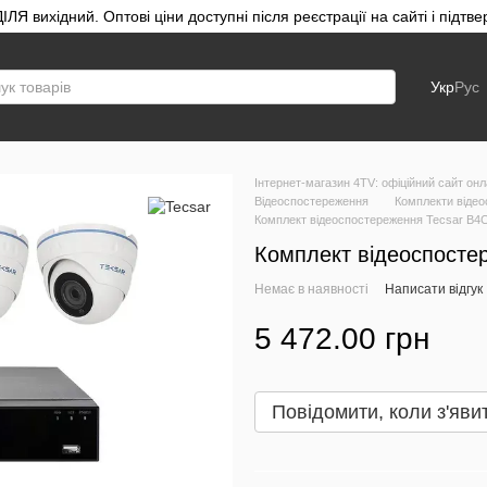
ЛЯ вихідний. Оптові ціни доступні після реєстрації на сайті і під
Укр
Рус
Інтернет-магазин 4TV: офіційний сайт онл
Відеоспостереження
Комплекти віде
Комплект відеоспостереження Tecsar B
Комплект відеоспосте
Немає в наявності
Написати відгук
5 472.00 грн
Повідомити, коли з'яви