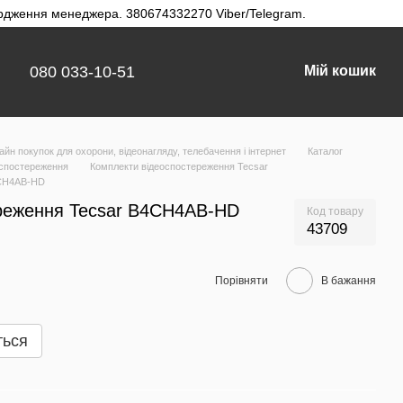
твердження менеджера. 380674332270 Viber/Telegram.
080 033-10-51
Мій кошик
айн покупок для охорони, відеонагляду, телебачення і інтернет
Каталог
оспостереження
Комплекти відеоспостереження Tecsar
4CH4AB-HD
реження Tecsar B4CH4AB-HD
Код товару
43709
Порівняти
В бажання
ться