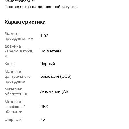
Комплектация:
Поставляется на деревянной катушке.
Характеристики
Діаметр
1.02
провідника, мм
Довжина
кабелю в бухті,
По метрам
м
Колір
Черный
Матеріал
центрального
Биметалл (CCS)
провідника
Матеріал
Алюминий (Al)
обплетення
Матеріал
зовнішньої
ПВХ
оболонки
Опір, Ом
75