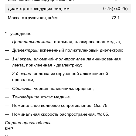
Диаметр токоведущих жил, мм
0.75(7x0.25)
Масса отгрузочная, кг/км
72.1
* - усреднено
Центральная жила:
стальная, плакированная медью;
Диэлектрик:
вспененный полиэтиленовый диэлектрик;
1-й экран:
алюминий-полипропилен ламинированная
лента, приклеенная к диэлектрику;
2-й экран:
оплетка из скрученной алюминиевой
проволоки;
Оболочка:
черная поливинилхлоридная;
Токоведущие жилы:
медные.
Номинальное волновое сопротивление, Ом: 75;
Номинальная скорость распространения, %: 85.
Страна производства:
КНР