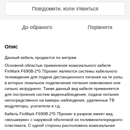
Повідомити, коли з'явиться
До обраного
Порівняти
Опис
Данный кабель продается по метрам.
Основной областью применения коаксиального кабеля
FinMark F690B-2*0.75power являются системы кабельного
телевидения для подачи дистанционного питания на те узлы,
в которых локальное подключение питания невозможно или
сильно затруднено. Также данный вид кабеля применяется
для построения систем видеонаблюдения, подачи питания
непосредственно на камеры наблюдения, удаленные ТВ
модуляторы, усилители и т.д.
Кабель FinMark F690B-2*0.75power в разрезе имеет вид
«восьмерки» с наружной оболочкой из поливинилхлоридного
пластиката. С одной стороны расположена коаксиальная