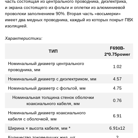
часть состоящая из центрального проводника, диэлектрика,
и экрана состоящего из фольги и оплетки из алюминиевой
проволоки заполнением 90%. Вторая часть «восьмерки»
имеет два медных проводника, каждый из которых покрыт ПВХ
изоляцией.
Характеристики:
F690B-
ТИП
2*0.75power
Номинальный диаметр центрального
1.02
проводника, мм
Номинальный диаметр с диэлектриком, мм
4.57
Номинальный диаметр с фольгой, мм
4.75
Номинальная толщина стенок оболочки
0.76
коаксиального кабеля, мм
Номинальный диаметр коаксиального
6.91
кабеля с оболочкой, мм
Ширина × высота кабеля, мм *
6.91x12
Количество токоведущих жил, шт
2