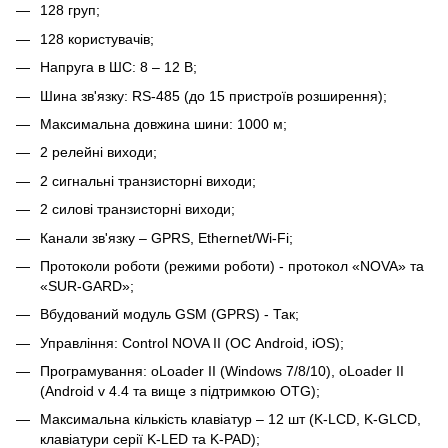
128 груп;
128 користувачів;
Напруга в ШС: 8 – 12 В;
Шина зв'язку: RS-485 (до 15 пристроїв розширення);
Максимальна довжина шини: 1000 м;
2 релейні виходи;
2 сигнальні транзисторні виходи;
2 силові транзисторні виходи;
Канали зв'язку – GPRS, Ethernet/Wi-Fi;
Протоколи роботи (режими роботи) - протокол «NOVA» та
«SUR-GARD»;
Вбудований модуль GSM (GPRS) - Так;
Управління: Сontrol NOVA II (ОС Android, iOS);
Програмування: oLoader II (Windows 7/8/10), oLoader II
(Android v 4.4 та вище з підтримкою OTG);
Максимальна кількість клавіатур – 12 шт (K-LCD, K-GLCD,
клавіатури серії K-LED та K-PAD);