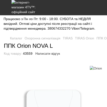
Працюємо з Пн по Пт: 9:00 - 18:00. СУБОТА та НЕДІЛЯ
вихідний. Оптові ціни доступні після реєстрації на сайті і
підтвердження менеджера. 380674332270 Viber/Telegram.
Каталог
Охоронна сигналізація
TIRAS
TIRAS Orion
ППК O
ППК Orion NOVA L
Код товару:
43559
Написати відгук