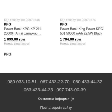
Код товару: 00-00078736
Код товару: 00-00078774
KPG
KPG
Power Bank KPG KP-211
Power Bank King Power KPG-
20000mAh зі швидкою
501 50000 mAh 22.5W Black
зарядкою QC3.0 PD 22.5W
1 099.00 грн
1 704.00 грн
Black
Немає в наявності
Немає в наявності
KPG
080 033-10-51
067 433-22-70
050 433-44-32
063 433-44-33
097 743-00-39
Контактна інформація
Повна версія сайту