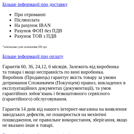
Більше інформації про доставку
При отриманні
Післяоплата
На рахунок IBAN
Рахунок ФОП без ПДВ
Рахунок ТОВ з ПДВ
*мінімальна сума замовлення 200 грн
Більше інформації про оплату
Гарантія 60, 36, 24,12, 6 місяців. Залежить від виробника
та товара і якщо несправність по вині виробника.
Виробник (Продавець) гарантує якість товару за умови
дотримання Споживачем (Покупцем) правил, викладених в
експлуатаційних документах (документації), та умов
гарантійних зобов’язань і безкоштовного сервісного
(гарантійного) обслуговування.
Гарантія 14 днів від нашого інтернет-магазина на виявлення
заводських дефектів, не поширюється на мехінічні
пошкодження, не правильне використання, зберігання, якщо
не вказано інше в товарі.