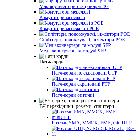
Маршрутизатори стаціонарні 4G
Комутатори мережеві
Комутатори мережеві з POE
Спліттери, подовжувачі, інжектори POE
Медіаконвертери та модулі SFP
Патч-корди
Патч-корди не екрановані UTP
Патч-корди екрановані FTP
Патч-корди оптичні
ВЧ перехідники, роз'єми, спліттери
Роз'єми SMA, MMCX, FME, miniUHF