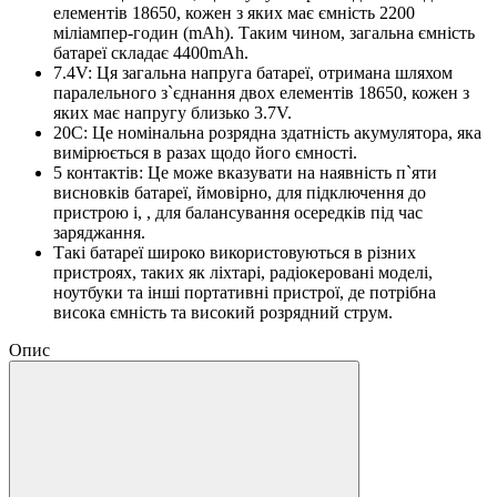
елементів 18650, кожен з яких має ємність 2200
міліампер-годин (mAh). Таким чином, загальна ємність
батареї складає 4400mAh.
7.4V: Ця загальна напруга батареї, отримана шляхом
паралельного з`єднання двох елементів 18650, кожен з
яких має напругу близько 3.7V.
20C: Це номінальна розрядна здатність акумулятора, яка
вимірюється в разах щодо його ємності.
5 контактів: Це може вказувати на наявність п`яти
висновків батареї, ймовірно, для підключення до
пристрою і, , для балансування осередків під час
заряджання.
Такі батареї широко використовуються в різних
пристроях, таких як ліхтарі, радіокеровані моделі,
ноутбуки та інші портативні пристрої, де потрібна
висока ємність та високий розрядний струм.
Опис