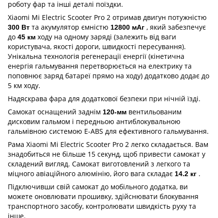
роботу фар та інші деталі поїздки.
Xiaomi Mi Electric Scooter Pro 2 отримав двигун потужністю
та акумулятор ємністю
, який забезпечує
300 Вт
12800 мАг
до
ходу на одному заряді (залежить від ваги
45 км
користувача, якості дороги, швидкості пересування).
Унікальна технологія регенерації енергії (кінетична
енергія гальмування перетворюється на електрику та
поповнює заряд батареї прямо на ходу) додатково додає до
5 км ходу.
Надяскрава фара для додаткової безпеки при нічній їзді.
Самокат оснащений заднім
вентильованим
120-мм
дисковим гальмом і передньою антиблокувальною
гальмівною системою E-ABS для ефективного гальмування.
Рама Xiaomi Mi Electric Scooter Pro 2 легко складається. Вам
знадобиться не більше 15 секунд, щоб привести самокат у
складений вигляд. Самокат виготовлений з легкого та
міцного авіаційного алюмінію, його вага складає
.
14.2 кг
Підключивши свій самокат до мобільного додатка, ви
можете оновлювати прошивку, здійснювати блокування
транспортного засобу, контролювати швидкість руху та
інше.