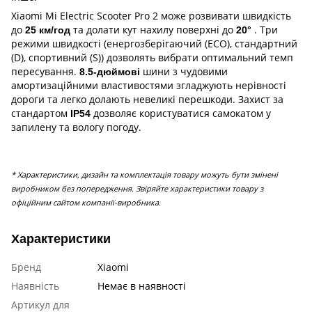
Xiaomi Mi Electric Scooter Pro 2 може розвивати швидкість
до
та долати кут нахилу поверхні до
. Три
25 км/год
20°
режими швидкості (енергозберігаючий (ECO), стандартний
(D), спортивний (S)) дозволять вибрати оптимальний темп
пересування.
шини з чудовими
8.5-дюймові
амортизаційними властивостями згладжують нерівності
дороги та легко долають невеликі перешкоди. Захист за
стандартом
дозволяє користуватися самокатом у
IP54
запилену та вологу погоду.
* Характеристики, дизайн та комплектація товару можуть бути змінені
виробником без попередження. Звіряйте характеристики товару з
офіційним сайтом компанії-виробника.
Характеристики
Бренд
Xiaomi
Наявність
Немає в наявності
Артикул для