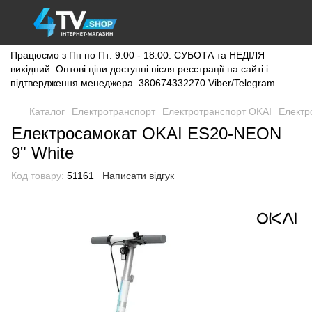
Працюємо з Пн по Пт: 9:00 - 18:00. СУБОТА та НЕДІЛЯ
вихідний. Оптові ціни доступні після реєстрації на сайті і
підтвердження менеджера. 380674332270 Viber/Telegram.
Каталог
Електротранспорт
Електротранспорт OKAI
Електр
Електросамокат OKAI ES20-NEON
9" White
Код товару:
51161
Написати відгук