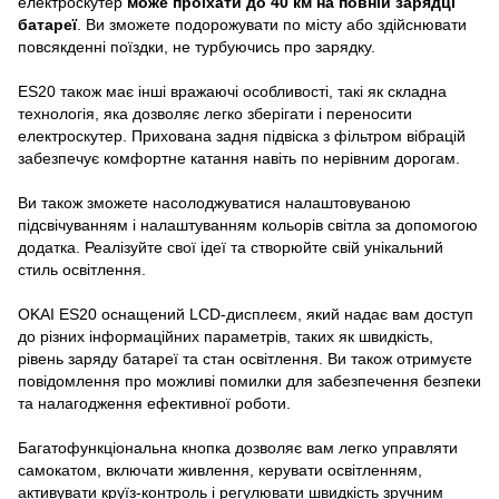
електроскутер
може проїхати до 40 км на повній зарядці
батареї
. Ви зможете подорожувати по місту або здійснювати
повсякденні поїздки, не турбуючись про зарядку.
ES20 також має інші вражаючі особливості, такі як складна
технологія, яка дозволяє легко зберігати і переносити
електроскутер. Прихована задня підвіска з фільтром вібрацій
забезпечує комфортне катання навіть по нерівним дорогам.
Ви також зможете насолоджуватися налаштовуваною
підсвічуванням і налаштуванням кольорів світла за допомогою
додатка. Реалізуйте свої ідеї та створюйте свій унікальний
стиль освітлення.
OKAI ES20 оснащений LCD-дисплеєм, який надає вам доступ
до різних інформаційних параметрів, таких як швидкість,
рівень заряду батареї та стан освітлення. Ви також отримуєте
повідомлення про можливі помилки для забезпечення безпеки
та налагодження ефективної роботи.
Багатофункціональна кнопка дозволяє вам легко управляти
самокатом, включати живлення, керувати освітленням,
активувати круїз-контроль і регулювати швидкість зручним