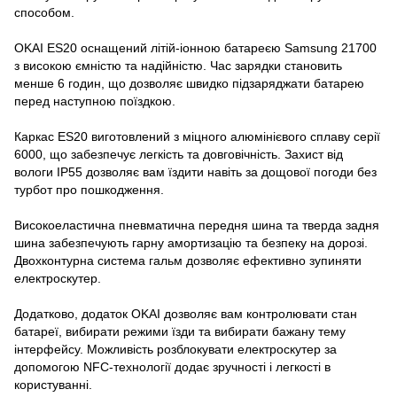
способом.
OKAI ES20 оснащений літій-іонною батареєю Samsung 21700
з високою ємністю та надійністю. Час зарядки становить
менше 6 годин, що дозволяє швидко підзаряджати батарею
перед наступною поїздкою.
Каркас ES20 виготовлений з міцного алюмінієвого сплаву серії
6000, що забезпечує легкість та довговічність. Захист від
вологи IP55 дозволяє вам їздити навіть за дощової погоди без
турбот про пошкодження.
Високоеластична пневматична передня шина та тверда задня
шина забезпечують гарну амортизацію та безпеку на дорозі.
Двохконтурна система гальм дозволяє ефективно зупиняти
електроскутер.
Додатково, додаток OKAI дозволяє вам контролювати стан
батареї, вибирати режими їзди та вибирати бажану тему
інтерфейсу. Можливість розблокувати електроскутер за
допомогою NFC-технології додає зручності і легкості в
користуванні.