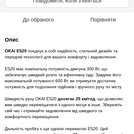
Повідомити, коли з'явиться
До обраного
Порівняти
Опис
OKAI ES20
поєднує в собі надійність, стильний дизайн та
передові технології для вашого комфорту і задоволення.
ES20 має номінальну потужність двигуна 300 Вт, що
забезпечує швидкий розгін та ефективну їзду. Завдяки його
максимальній потужності 600 Вт, ви отримуєте достатню
потужність для подолання підйомів і зручного руху по місту.
Швидкість руху OKAI ES20
досягає 25 км/год
, що дозволяє
вам швидко переміщатися з одного місця в інше. Збережіть
свій час і отримайте задоволення від швидкого та
комфортного переміщення.
Дальність пробігу є ще однією перевагою ES20. Цей