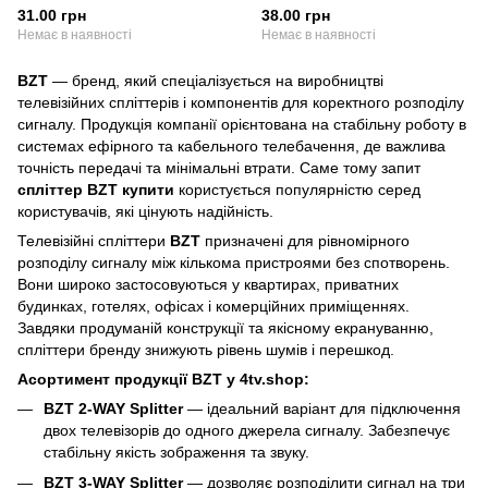
31.00 грн
38.00 грн
Немає в наявності
Немає в наявності
BZT
— бренд, який спеціалізується на виробництві
телевізійних спліттерів і компонентів для коректного розподілу
сигналу. Продукція компанії орієнтована на стабільну роботу в
системах ефірного та кабельного телебачення, де важлива
точність передачі та мінімальні втрати. Саме тому запит
спліттер BZT купити
користується популярністю серед
користувачів, які цінують надійність.
Телевізійні спліттери
BZT
призначені для рівномірного
розподілу сигналу між кількома пристроями без спотворень.
Вони широко застосовуються у квартирах, приватних
будинках, готелях, офісах і комерційних приміщеннях.
Завдяки продуманій конструкції та якісному екрануванню,
спліттери бренду знижують рівень шумів і перешкод.
Асортимент продукції BZT у 4tv.shop:
BZT 2-WAY Splitter
— ідеальний варіант для підключення
двох телевізорів до одного джерела сигналу. Забезпечує
стабільну якість зображення та звуку.
BZT 3-WAY Splitter
— дозволяє розподілити сигнал на три