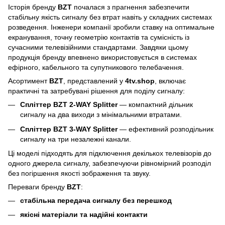
Історія бренду
BZT
почалася з прагнення забезпечити
стабільну якість сигналу без втрат навіть у складних системах
розведення. Інженери компанії зробили ставку на оптимальне
екранування, точну геометрію контактів та сумісність із
сучасними телевізійними стандартами. Завдяки цьому
продукція бренду впевнено використовується в системах
ефірного, кабельного та супутникового телебачення.
Асортимент
BZT
, представлений у
4tv.shop
, включає
практичні та затребувані рішення для поділу сигналу:
Спліттер BZT 2-WAY Splitter
— компактний дільник
сигналу на два виходи з мінімальними втратами.
Спліттер BZT 3-WAY Splitter
— ефективний розподільник
сигналу на три незалежні канали.
Ці моделі підходять для підключення декількох телевізорів до
одного джерела сигналу, забезпечуючи рівномірний розподіл
без погіршення якості зображення та звуку.
Переваги бренду
BZT
:
стабільна передача сигналу без перешкод
якісні матеріали та надійні контакти