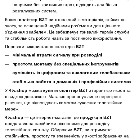
напрямки без критичних втрат, підходить для більш
розгалужених систем.
Кожен
спліттер BZT
виготовлений із матеріалів, стійких до
зносу, та оснащений надійними роз’ємами для щільного
з’єднання з кабелем. Це забезпечує тривалий термін служби
та стабільність роботи навіть за постійного використання.
Переваги використання спліттерів
BZT
:
мінімальні втрати сигналу при розподілі
простота монтажу без спеціальних інструментів
сумісність із цифровим та аналоговим телебаченням
стабільна робота в домашніх і професійних системах
У
4tv.shop
можна
купити спліттер BZT
з гарантією якості та
швидкою доставкою. Магазин пропонує лише перевірені
рішення, що відповідають вимогам сучасних телевізійних
мереж.
4tv.shop
— це інтернет-магазин, де
продукція BZT
представлена надійними рішеннями для розподілу
телевізійного сигналу. Обираючи
BZT
, ви отримуєте
стабільність, простоту та впевненість у якості зображення на