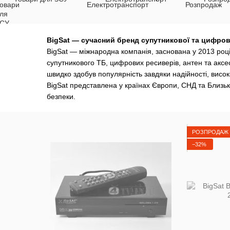
BigSat — сучасний бренд супутникової та цифров
BigSat — міжнародна компанія, заснована у 2013 році
супутникового ТБ, цифрових ресиверів, антен та аксе
швидко здобув популярність завдяки надійності, висок
BigSat представлена у країнах Європи, СНД та Близьк
безпеки.
Філософія бренду — “Зв’язок без меж і якісний с
BigSat створює пристрої, які забезпечують стабільни
РОЗПРОДАЖ
високу чіткість зображення та зручність використання.
−32%
встановлення та енергоефективності продуктів.
Асортимент BigSat включає:
Супутникові ресивери та приставки
— цифрове 
Антени та аксесуари
— супутникові та ефірні ант
Електроживлення та кабелі
— блоки живлення, к
Пристрої для домашнього медіаконтенту
— мед