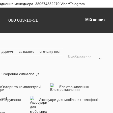
твердження менеджера. 380674332270 Viber/Telegram.
080 033-10-51
Мій кошик
у дорожчі
за назвою
спочатку нові
Відображення:
Охоронна сигналізація
п'ютери та комплектуючі
Електроживлення
го керування
Аксесуари для мобільних телефонів
даж