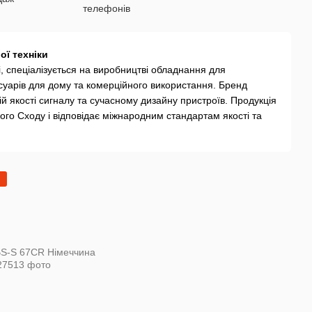
ої техніки
, спеціалізується на виробництві обладнання для
суарів для дому та комерційного використання. Бренд
ій якості сигналу та сучасному дизайну пристроїв. Продукція
ого Сходу і відповідає міжнародним стандартам якості та
игнал для кожного дому”.
й прийом цифрового та супутникового ТБ, підтримують
 Компанія робить акцент на довговічності, простоті
та супутникове ТБ з високою чіткістю;
ени, конвертери, тримачі;
абелі, адаптери;
іаплеєри, аксесуари для ТБ;