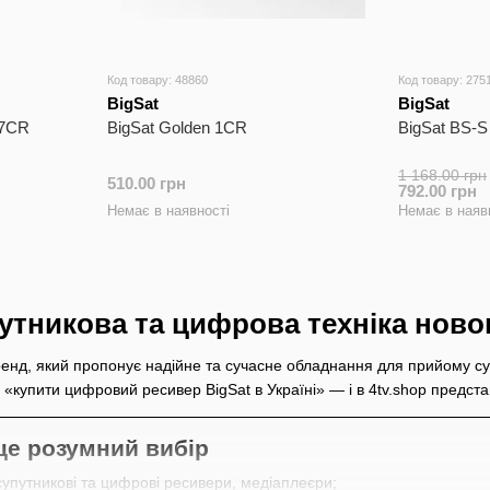
Комплектуючі та витратні матеріали
— кріпленн
Аудіо та мультимедіа
— колонки, навушники, ауд
Код товару: 48860
Код товару: 275
BigSat використовує передові технології для стабільн
BigSat
BigSat
споживання. Багато пристроїв дозволяють керувати н
67CR
BigSat Golden 1CR
BigSat BS-
BigSat — бренд, який поєднує надійність, технолог
Кожен пристрій створений для комфортного та якісног
1 168.00 грн
510.00 грн
792.00 грн
вдома та на роботі.
Немає в наявності
Немає в наяв
утникова та цифрова техніка ново
енд, який пропонує надійне та сучасне обладнання для прийому су
, «купити цифровий ресивер BigSat в Україні» — і в 4tv.shop предст
це розумний вибір
упутникові та цифрові ресивери, медіаплеєри;