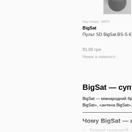
Код товару: 48879
BigSat
Пульт SD BigSat BS-S 
91.00 грн
Немає в наявності
BigSat — суп
BigSat — міжнародний бр
BigSat», «антена BigSat»
Чому BigSat — 
Сучасні технології:
с