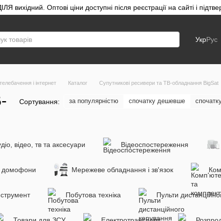
ЛЯ вихідний. Оптові ціни доступні після реєстрації на сайті і під
Укр
Рус
телебачення і інтернет
Каталог
Супутникові ресивери та ТВ-обладнання BigSat
-
за популярністю
спочатку дешевше
спочатк
Сортування:
діо, відео, тв та аксесуари
Відеоспостереження
, домофони
Мережеве обладнання і зв'язок
Ком
нструмент
Побутова техніка
Пульти дистанційно
Товари для ЗСУ
Електротранспорт
Розпро