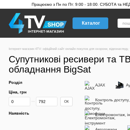
Перейти до основного контенту
Працюємо з Пн по Пт: 9:00 - 18:00. СУБОТА та НЕДІ
Каталог
Інтернет-магазин 4TV: офіційний сайт онлайн покупок для охорони, відеонагляду, 
Супутникові ресивери та ТВ
обладнання BigSat
Розділ
AJAX
Ау
Ціна, грн
Від Ціна, грн
До Ціна, грн
Контроль доступу
ОК
Наявність
Електромонтаж, і
Автотовари