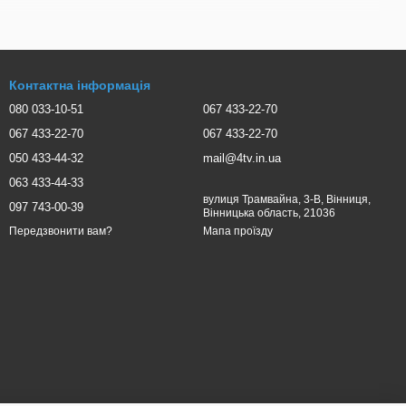
Контактна інформація
тимального прийому.
080 033-10-51
067 433-22-70
067 433-22-70
067 433-22-70
050 433-44-32
mail@4tv.in.ua
063 433-44-33
вулиця Трамвайна, 3-В, Вінниця,
097 743-00-39
Вінницька область, 21036
Мапа проїзду
Передзвонити вам?
ої.