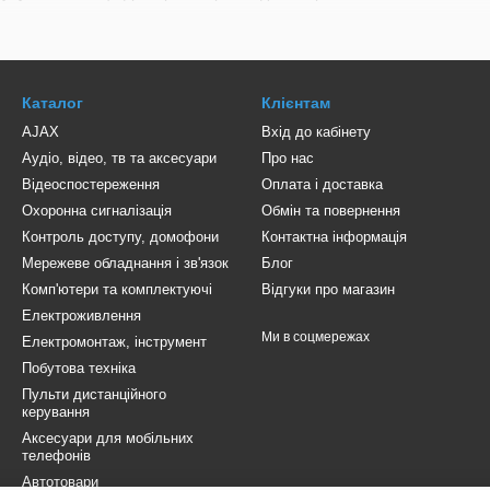
ульт, інтуїтивний інтерфейс, мобільний додаток;
висока чіткість зображення та стабільне з’єднання;
:
довговічні пристрої з захистом від перепадів напруги;
Каталог
Клієнтам
ивери, антени, медіаплеєри та аксесуари працюють разом для оп
AJAX
Вхід до кабінету
Аудіо, відео, тв та аксесуари
Про нас
ги BigSat у порівнянні з іншими брендами
Відеоспостереження
Оплата і доставка
Охоронна сигналізація
Обмін та повернення
та матеріалів;
Контроль доступу, домофони
Контактна інформація
налаштування;
Мережеве обладнання і зв'язок
Блог
троїв;
Комп'ютери та комплектуючі
Відгуки про магазин
Електроживлення
 від антен до медіаплеєрів;
Ми в соцмережах
Електромонтаж, інструмент
сть;
Побутова техніка
 та гарантія виробника.
Пульти дистанційного
керування
Аксесуари для мобільних
ся техніка BigSat
телефонів
 квартири
— супутникове та цифрове ТБ, медіаплеєри, аудіопристр
Автотовари