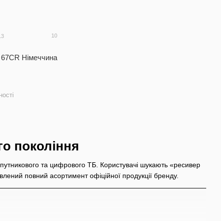
я, перехідники, запасні деталі;
іопристрої для ТБ.
10
13
ого сигналу, довговічності пристроїв та енергоефективного
алаштуваннями через пульт або мобільний додаток.
S 67CR Німеччина
ічність та зручність.
о прийому телевізійного та мультимедійного контенту
ності
го покоління
путникового та цифрового ТБ. Користувачі шукають «ресивер
авлений повний асортимент офіційної продукції бренду.