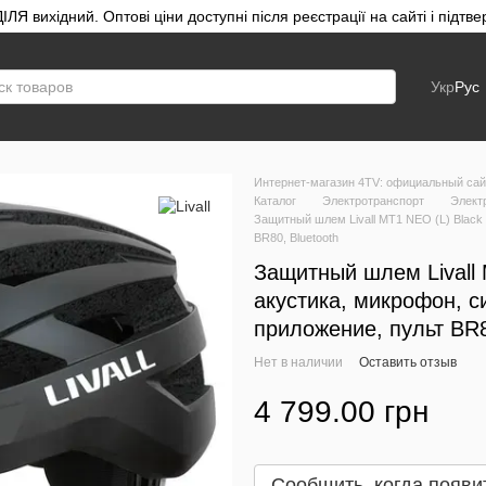
ЛЯ вихідний. Оптові ціни доступні після реєстрації на сайті і під
Укр
Рус
Интернет-магазин 4TV: официальный сайт
Каталог
Электротранспорт
Электр
Защитный шлем Livall MT1 NEO (L) Black 
BR80, Bluetooth
Защитный шлем Livall 
акустика, микрофон, с
приложение, пульт BR8
Нет в наличии
Оставить отзыв
4 799.00 грн
Сообщить, когда появи