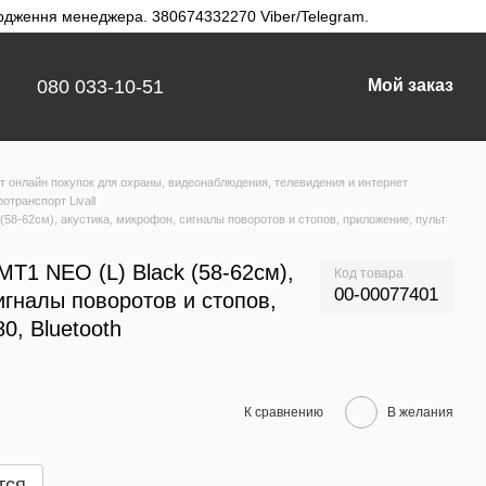
твердження менеджера. 380674332270 Viber/Telegram.
080 033-10-51
Мой заказ
 онлайн покупок для охраны, видеонаблюдения, телевидения и интернет
отранспорт Livall
(58-62см), акустика, микрофон, сигналы поворотов и стопов, приложение, пульт
MT1 NEO (L) Black (58-62см),
Код товара
00-00077401
игналы поворотов и стопов,
0, Bluetooth
К сравнению
В желания
тся