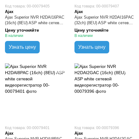
Код товара: 00-00079405
Код товара: 00-00079407
Ajax
Ajax
Ajax Superior NVR H2DAI16PAC
Ajax Superior NVR H2DAI16PAC
(16ch) (8EU) ASP white сетевой
(32ch) (8EU) ASP white сетевой
видеорегистратор
видеорегистратор
Цену уточняйте
Цену уточняйте
В наличии
В наличии
Узнать цену
Узнать цену
Код товара: 00-00079401
Код товара: 00-00079396
Ajax
Ajax
Ajax Superior NVR H2DAI8PAC
Ajax Superior NVR H2DAI2GAC