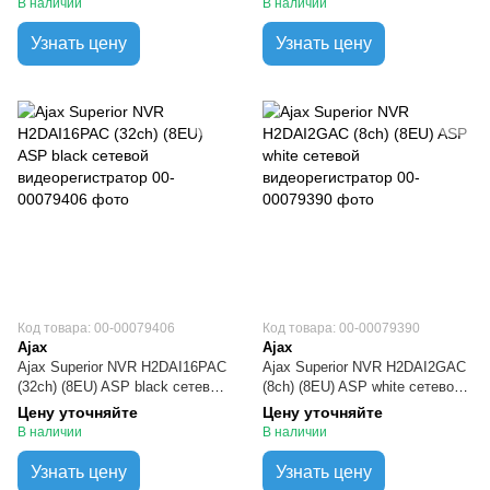
В наличии
В наличии
Узнать цену
Узнать цену
Код товара: 00-00079406
Код товара: 00-00079390
Ajax
Ajax
Ajax Superior NVR H2DAI16PAC
Ajax Superior NVR H2DAI2GAC
(32ch) (8EU) ASP black сетевой
(8ch) (8EU) ASP white сетевой
видеорегистратор
видеорегистратор
Цену уточняйте
Цену уточняйте
В наличии
В наличии
Узнать цену
Узнать цену