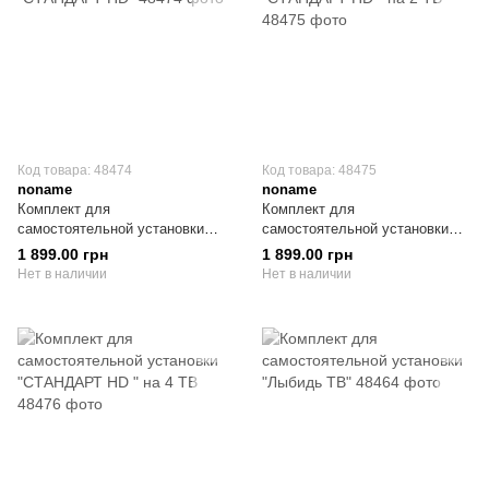
Код товара: 48474
Код товара: 48475
noname
noname
Комплект для
Комплект для
самостоятельной установки
самостоятельной установки
"СТАНДАРТ HD"
"СТАНДАРТ HD " на 2 ТВ
1 899.00 грн
1 899.00 грн
Нет в наличии
Нет в наличии