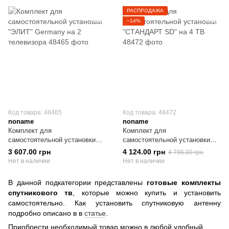
РАСПРОДАЖА
−14%
Код товара: 48465
Код товара: 48472
noname
noname
Комплект для
Комплект для
самостоятельной установки
самостоятельной установки
"ЭЛИТ" Germany на 2
"СТАНДАРТ SD" на 4 ТВ
3 607.00 грн
4 124.00 грн
4 796.00 грн
телевизора
Нет в наличии
Нет в наличии
В данной подкатегории представлены
готовые комплекты
спутникового тв
, которые можно купить и установить
самостоятельно. Как установить спутниковую антенну
подробно описано в в
статье
.
Приобрести необходимый товар можно в любой удобный