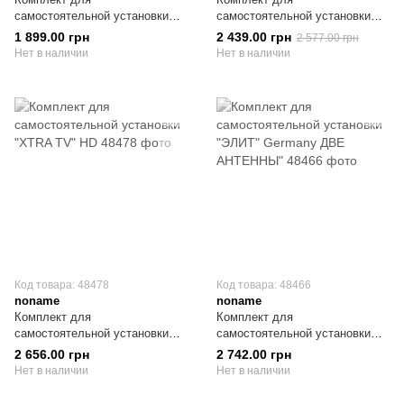
самостоятельной установки
самостоятельной установки
"ЭЛИТ" две антенны + Sat-
"СТАНДАРТ SD " на 2 ТВ
1 899.00 грн
2 439.00 грн
2 577.00 грн
Integral S-1210 HD Aron
Нет в наличии
Нет в наличии
Код товара: 48478
Код товара: 48466
noname
noname
Комплект для
Комплект для
самостоятельной установки
самостоятельной установки
"XTRA TV" HD
"ЭЛИТ" Germany ДВЕ
2 656.00 грн
2 742.00 грн
АНТЕННЫ"
Нет в наличии
Нет в наличии