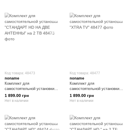
Код товара: 48473
Код товара: 48477
noname
noname
Комплект для
Комплект для
самостоятельной установки
самостоятельной установки
"СТАНДАРТ HD НА ДВЕ
"XTRA TV"
1 899.00 грн
1 899.00 грн
АНТЕННЫ" на 2 ТВ
Нет в наличии
Нет в наличии