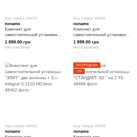
Код товара: 48476
Код товара: 48464
noname
noname
Комплект для
Комплект для
самостоятельной установки
самостоятельной установки
"СТАНДАРТ HD " на 4 ТВ
"Лыбидь ТВ"
1 899.00 грн
1 899.00 грн
Нет в наличии
Нет в наличии
РАСПРОДАЖА
−5%
Код товара: 48462
Код товара: 48468
noname
noname
Комплект для
Комплект для