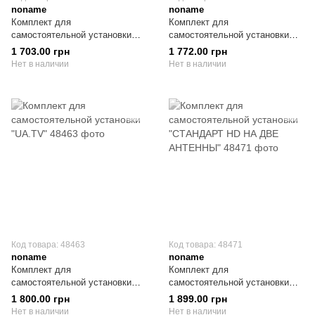
noname
noname
Комплект для
Комплект для
самостоятельной установки
самостоятельной установки
"ЭКОНОМ"
"ЭЛИТ SD" Germany
1 703.00 грн
1 772.00 грн
Нет в наличии
Нет в наличии
Код товара: 48463
Код товара: 48471
noname
noname
Комплект для
Комплект для
самостоятельной установки
самостоятельной установки
"UA.TV"
"СТАНДАРТ HD НА ДВЕ
1 800.00 грн
1 899.00 грн
АНТЕННЫ"
Нет в наличии
Нет в наличии