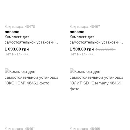
Код товара: 48470
Код товара: 48467
noname
noname
Комплект для
Комплект для
самостоятельной установки
самостоятельной установки
"МИНИМУМ"
"СТАНДАРТ SD"
1 093.00 грн
1 508.00 грн
1 662.00 грн
Нет в наличии
Нет в наличии
Код товара: 48461
Код товара: 48469