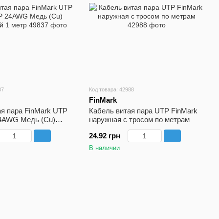
37
Код товара: 42988
FinMark
ая пара FinMark UTP
Кабель витая пара UTP FinMark
4AWG Медь (Cu)
наружная с тросом по метрам
1 метр
24.92 грн
В наличии