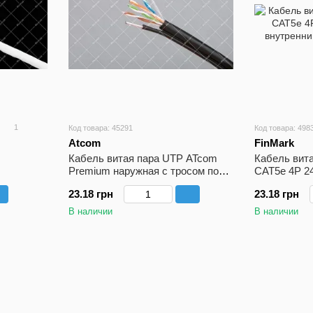
1
Код товара: 45291
Код товара: 498
Atcom
FinMark
Кабель витая пара UTP ATcom
Кабель вит
Premium наружная с тросом по
CAT5e 4P 2
метрам
внутренний 
23.18 грн
23.18 грн
В наличии
В наличии