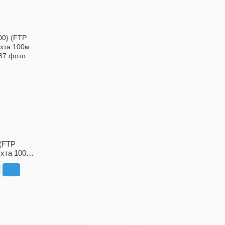
(FTP
ухта 100м