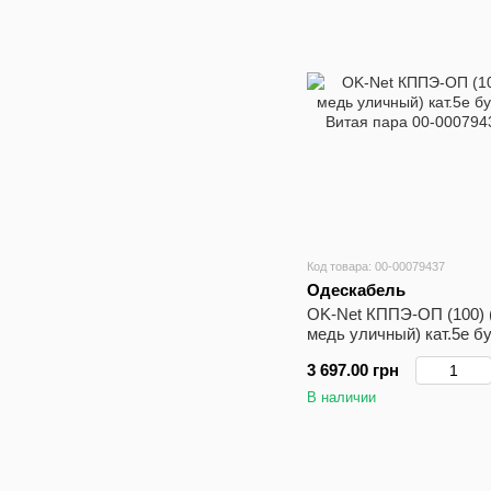
Код товара: 00-00079437
Одескабель
OK-Net КППЭ-ОП (100) 
медь уличный) кат.5е б
Витая пара
3 697.00 грн
В наличии