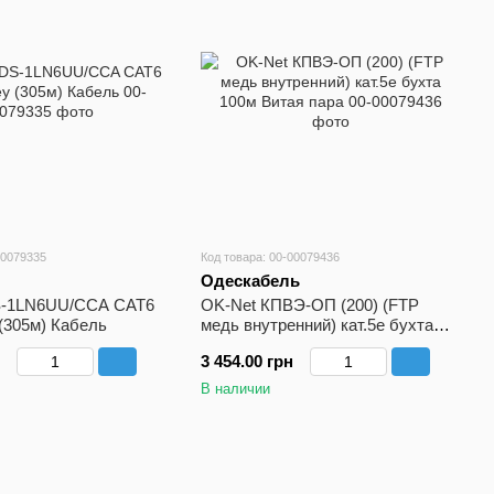
00079335
Код товара: 00-00079436
Одескабель
DS-1LN6UU/CCA CAT6
OK-Net КПВЭ-ОП (200) (FTP
(305м) Кабель
медь внутренний) кат.5е бухта
100м Витая пара
3 454.00 грн
В наличии