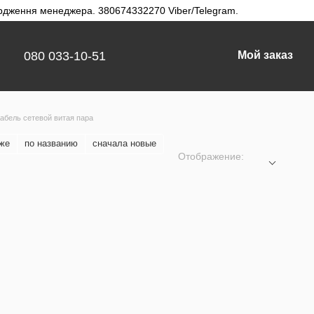
твердження менеджера. 380674332270 Viber/Telegram.
080 033-10-51
Мой заказ
абель сетевой витая пара
оже
по названию
сначала новые
Отображение: