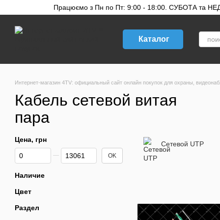
Перейти к основному контенту
Працюємо з Пн по Пт: 9:00 - 18:00. СУБОТА та НЕДІ
Каталог
Интернет-магазин 4TV: официальный сайт онлайн покупок для охраны, видеонаб
Кабель сетевой витая
пара
Цена, грн
Сетевой UTP
От Цена, грн
До Цена, грн
OK
Наличие
Цвет
Раздел