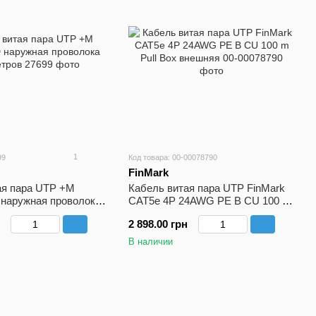
1
99
Код товара: 00-00078790
FinMark
ая пара UTP +M
Кабель витая пара UTP FinMark
наружная проволока
CAT5e 4P 24AWG PE B CU 100 m
Pull Box внешняя
2 898.00 грн
В наличии