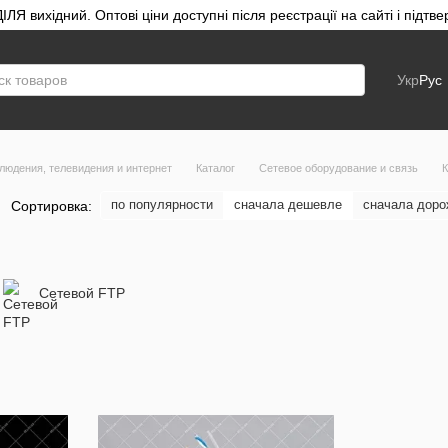
ЛЯ вихідний. Оптові ціни доступні після реєстрації на сайті і під
Укр
Рус
людения, телевидения и интернет
Каталог
Сетевое оборудование и связь
К
по популярности
сначала дешевле
сначала дор
Сортировка:
Сетевой FTP