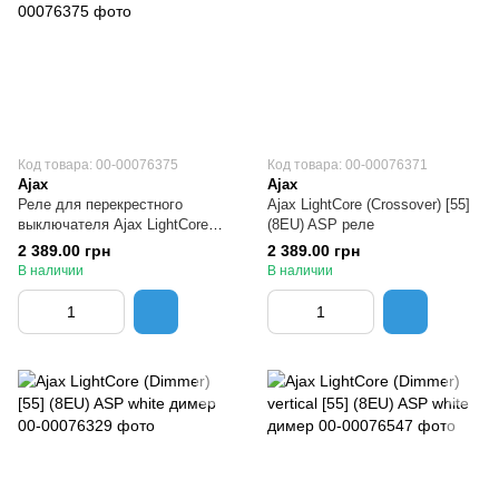
Код товара: 00-00076375
Код товара: 00-00076371
Ajax
Ajax
Реле для перекрестного
Ajax LightCore (Crossover) [55]
выключателя Ajax LightCore
(8EU) ASP реле
(Crossover) vertical
2 389.00 грн
2 389.00 грн
В наличии
В наличии