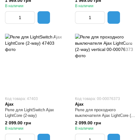
1 969.00 грн
1 969.00 грн
В наличии
В наличии
Код товара: 47403
Код товара: 00-00076373
Ajax
Ajax
Реле для LightSwitch Ajax
Реле для проходного
LightCore (2-way)
выключателя Ajax LightCore (2-
way) vertical
2 099.00 грн
2 099.00 грн
В наличии
В наличии