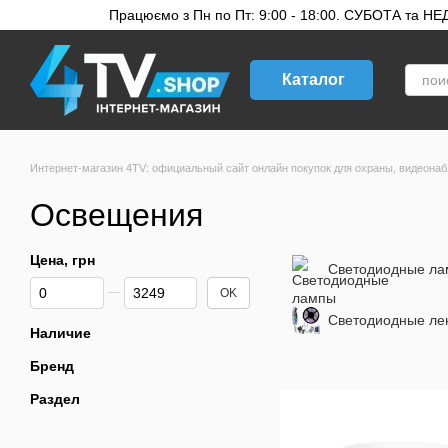
Перейти к основному контенту
Працюємо з Пн по Пт: 9:00 - 18:00. СУБОТА та НЕДІ
Каталог
Интернет-магазин 4TV: официальный сайт онлайн покупок для охраны, видеонаб
Освещения
Цена, грн
Светодиодные л
От Цена, грн
До Цена, грн
OK
Светодиодные ле
Наличие
Бренд
Раздел