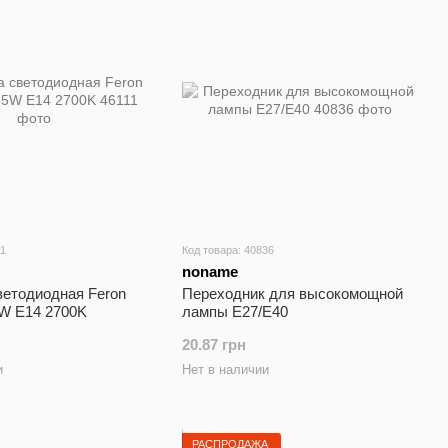
11
Код товара: 40836
noname
ветодиодная Feron
Переходник для высокомощной
5W E14 2700K
лампы Е27/Е40
20.87 грн
и
Нет в наличии
РАСПРОДАЖА