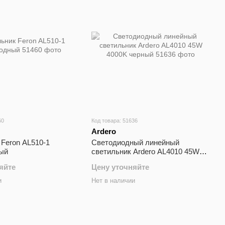
60
Код товара: 51636
Ardero
Feron AL510-1
Cветодиодный линейный
ый
светильник Ardero AL4010 45W
4000K черный
яйте
Цену уточняйте
и
Нет в наличии