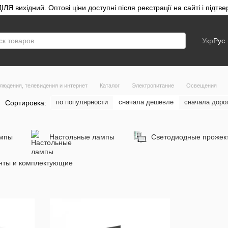
ЛЯ вихідний. Оптові ціни доступні після реєстрації на сайті і під
Укр
Рус
людения, телевидения и интернет
Каталог
Электропитание
Освещения
по популярности
сначала дешевле
сначала доро
Сортировка:
ампы
Настольные лампы
Светодиодные прожек
нты и комплектующие