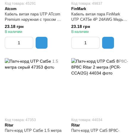
Код товара: 45291
Код товара: 49837
Atcom
FinMark
Кабель витая пара UTP ATcom
Кабель витая пара FinMark
Premium наружная с тросом по
UTP CAT5e 4P 24AWG Медь
метрам
(Cu) внутренний 1 метр
23.18 грн
23.18 грн
В наличии
В наличии
Код товара: 47353
Код товара: 44034
Ritar
Ritar
Патч-корд UTP Cat5e 1.5 метра
Патч-корд UTP Cat5 8Р8С-