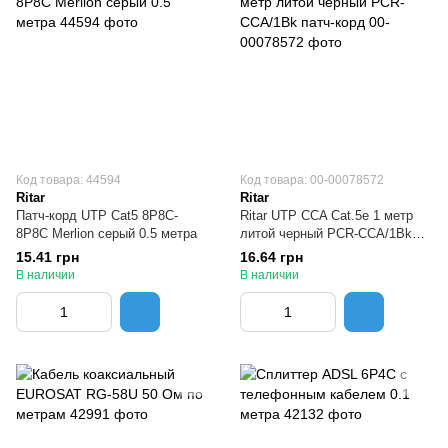
Код товара: 44594
Код товара: 00-00078572
Ritar
Ritar
Патч-корд UTP Cat5 8Р8С-
Ritar UTP CCA Cat.5e 1 метр
8Р8С Merlion серый 0.5 метра
литой черный PCR-CCA/1Bk
патч-корд
15.41 грн
16.64 грн
В наличии
В наличии