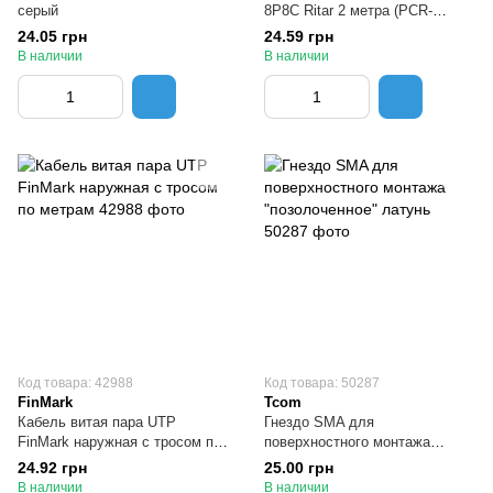
серый
8Р8С Ritar 2 метра (PCR-
CCA/2G)
24.05 грн
24.59 грн
В наличии
В наличии
Код товара: 42988
Код товара: 50287
FinMark
Tcom
Кабель витая пара UTP
Гнездо SMA для
FinMark наружная с тросом по
поверхностного монтажа
метрам
"позолоченное" латунь
24.92 грн
25.00 грн
В наличии
В наличии