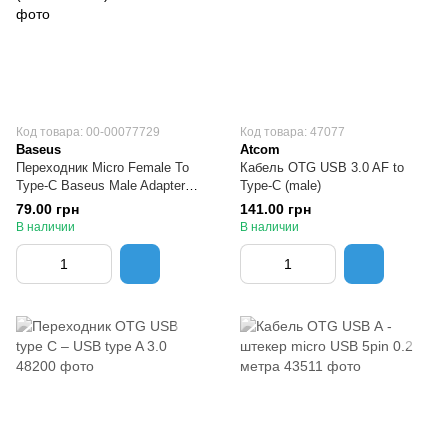
Код товара: 00-00077729
Код товара: 47077
Baseus
Atcom
Переходник Micro Female To
Кабель OTG USB 3.0 AF to
Type-C Baseus Male Adapter
Type-С (male)
Converter Black (CAMOTG-01)
79.00 грн
141.00 грн
В наличии
В наличии