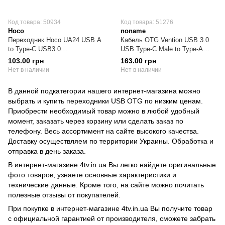
Код товара: 50934
Код товара: 51276
Hoco
noname
Переходник Hoco UA24 USB А
Кабель OTG Vention USB 3.0
to Type-C USB3.0
USB Type-C Male to Type-A
(6942007608848)
Female 0.5 метра серый
103.00 грн
163.00 грн
(CCXHB)
Нет в наличии
Нет в наличии
В данной подкатегории нашего интернет-магазина можно
выбрать и купить переходники USB OTG по низким ценам.
Приобрести необходимый товар можно в любой удобный
момент, заказать через корзину или сделать заказ по
телефону. Весь ассортимент на сайте высокого качества.
Доставку осуществляем по территории Украины. Обработка и
отправка в день заказа.
В интернет-магазине 4tv.in.ua Вы легко найдете оригинальные
фото товаров, узнаете основные характеристики и
технические данные. Кроме того, на сайте можно почитать
полезные отзывы от покупателей.
При покупке в интернет-магазине 4tv.in.ua Вы получите товар
с официальной гарантией от производителя, сможете забрать