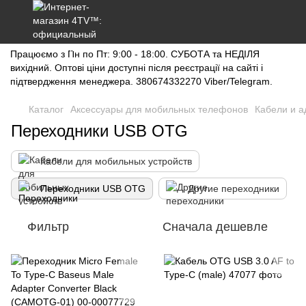
Працюємо з Пн по Пт: 9:00 - 18:00. СУБОТА та НЕДІЛЯ
вихідний. Оптові ціни доступні після реєстрації на сайті і
підтвердження менеджера. 380674332270 Viber/Telegram.
Каталог
Аксессуары для мобильных телефонов
Кабели и 
Переходники USB OTG
Кабели для мобильных устройств
Переходники USB OTG
Другие переходники
Фильтр
Сначала дешевле