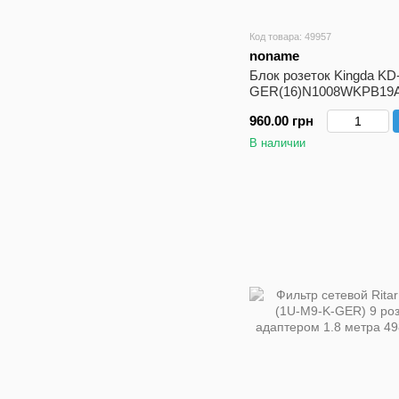
Код товара: 49957
noname
Блок розеток Kingda KD
GER(16)N1008WKPB19A
на 8 разъемов 10А 1U с
960.00 грн
индикатором без шнура
В наличии