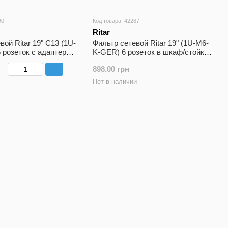
90
Код товара: 42287
Ritar
вой Ritar 19" C13 (1U-
Фильтр сетевой Ritar 19" (1U-M6-
 розеток с адаптером
K-GER) 6 розеток в шкаф/стойку
1.8 метра
898.00 грн
Нет в наличии