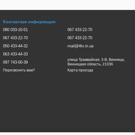
е фильтры, разница между ними, что сетевой фильтр для
сетевые фильтры приобретают для подключения оборудования,
 вам количеству розеток, какое количество девайсов вы
Контактная информация
ючить восемь единиц оборудования, купите модель на девять,
080 033-10-51
067 433-22-70
новные характеристики и технические данные. Кроме того, на
067 433-22-70
067 433-22-70
050 433-44-32
mail@4tv.in.ua
т производителя, сможете забрать его в точке выдачи или в
063 433-44-33
улица Трамвайная, 3-В, Винница,
097 743-00-39
Винницкая область, 21036
Карта проезда
Перезвонить вам?