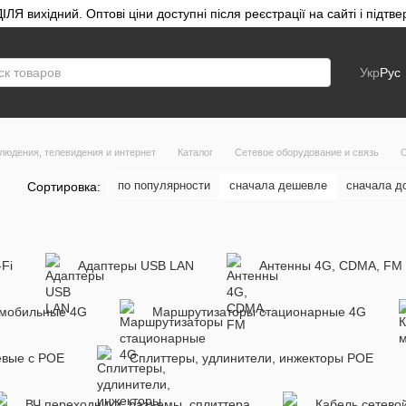
ЛЯ вихідний. Оптові ціни доступні після реєстрації на сайті і під
Укр
Рус
людения, телевидения и интернет
Каталог
Сетевое оборудование и связь
С
по популярности
сначала дешевле
сначала д
Сортировка:
Fi
Адаптеры USB LAN
Антенны 4G, CDMA, FM
мобильные 4G
Маршрутизаторы стационарные 4G
евые с POE
Сплиттеры, удлинители, инжекторы POE
ВЧ переходники, разъемы, сплиттера
Кабель сетево