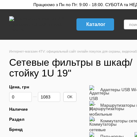
Перейти к основному контенту
Працюємо з Пн по Пт: 9:00 - 18:00. СУБОТА та НЕДІ
Каталог
Интернет-магазин 4TV: официальный сайт онлайн покупок для охраны, видеонаб
Сетевые фильтры в шкаф/
стойку 1U 19"
Цена, грн
Адаптеры USB Wi-
От Цена, грн
До Цена, грн
OK
Маршрутизаторы 
Наличие
Раздел
Коммутаторы сет
Бренд
Патч-корды