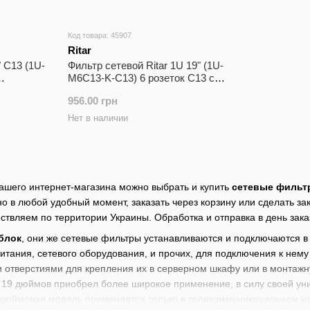
Код товара: 45907
Ritar
" C13 (1U-
Фильтр сетевой Ritar 1U 19" (1U-
M6C13-K-C13) 6 розеток C13 с
выключателем 1.8 метра
956.00 грн
Нет в наличии
ашего интернет-магазина можно выбрать и купить
сетевые фильтр
 в любой удобный момент, заказать через корзину или сделать зак
ествляем по территории Украины. Обработка и отправка в день зака
блок
, они же сетевые фильтры устанавливаются и подключаются в 
итания, сетевого оборудования, и прочих, для подключения к нем
отверстиями для крепления их в серверном шкафу или в монтажну
, 19 дюймов приобрел более широкое применение, в силу своей уни
 дюймовая модель применяется только в телекоммуникационном 