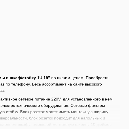
ы в шкаф/стойку 1U 19"
по низким ценам. Приобрести
аз по телефону. Весь ассортимент на сайте высокого
за.
активное сетевое питание 220V, для установленного в нем
у электротехнического оборудования. Сетевые фильтры
ю стойку. Блок розеток может иметь монтажную ширину
версальности, блок розеток подходит для напольных и
настенном шкафу, имеющей монтажную ширину 10 дюймов.