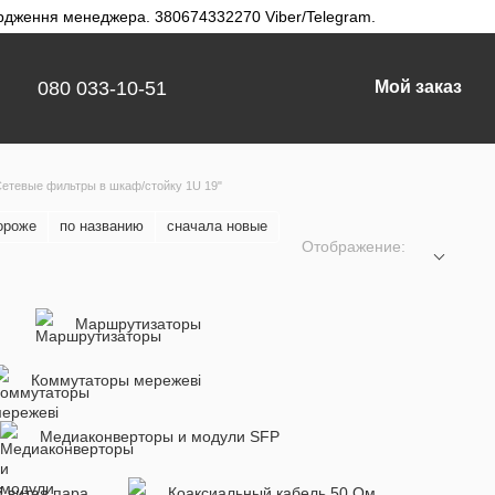
твердження менеджера. 380674332270 Viber/Telegram.
080 033-10-51
Мой заказ
етевые фильтры в шкаф/стойку 1U 19"
ороже
по названию
сначала новые
Отображение:
Маршрутизаторы
Коммутаторы мережеві
Медиаконверторы и модули SFP
й витая пара
Коаксиальный кабель 50 Ом