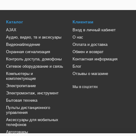
ются компаниями в двух типах, классические устройства и сетевы
тажной стойки нивелирует электромагнитное излучение, поэтому 
 электромагнитным волнам. Выбирайте сетевые фильтры по нужному
Каталог
Клиентам
 к фильтру, ориентируйтесь на запас, если вам необходимо подкл
 про запас.
AJAX
Вход в личный кабинет
Аудио, видео, тв и аксесуары
О нас
in.ua Вы легко найдете
оригинальные фото товаров
, узнаете ос
лезные отзывы от покупателей.
Видеонаблюдение
Оплата и доставка
Охранная сигнализация
Обмен и возврат
агазине 4tv.in.ua Вы получите
товар с официальной гарантией
о
Контроль доступа, домофоны
Контактная информация
раины, предварительно оформив доставку.
Сетевое оборудование и связь
Блог
редставлены такие известные бренды как kingda и другие.
Компьютеры и
Отзывы о магазине
комплектующие
Электропитание
Мы в соцсетях
Электромонтаж, инструмент
Бытовая техника
Пульты дистанционного
управления
Аксессуары для мобильных
телефонов
Автотовары