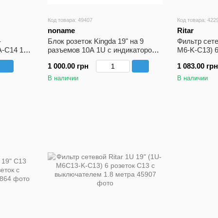
Код товара: 49407
Код товара: 422
noname
Ritar
-
Блок розеток Kingda 19" на 9
Фильтр сете
-C14 19"
разъемов 10А 1U с индикатором
M6-K-C13) 6
без шнура
1.8 метра
1 000.00 грн
1 083.00 грн
В наличии
В наличии