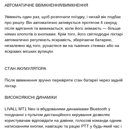
АВТОМАТИЧНЕ ВВІМКНЕННЯ/ВИМКНЕННЯ
Увімкніть один раз, щоб розпочати поїздку, і нехай він подбає
про решту. Він автоматично активується протягом 4 секунд
після вдягання та вимикається, коли його знімають — більше
ніяких клопотів із кнопками. Крім того, його світлодіодні ліхтарі
автоматично регулюють яскравість, зберігаючи батарею,
незалежно від того, рухаєтеся ви на тьмяних стежках або на
яскравих міських вулицях.
СТАН АКУМУЛЯТОРА
Після ввімкнення зручно перевіряти стан батареї через задній
ліхтар.
ВИСОКОЯКІСНІ ДИНАМІКИ
LIVALL MT1 Neo із вбудованими динаміками Bluetooth у
поєднанні з пультом дистанційного керування дозволяє
користувачам відповідати на дзвінки, голосові команди одним
натисканням кнопки, навігацію та рацію PTT у будь-який час і