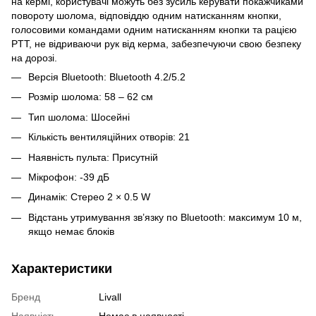
на кермі, користувачі можуть без зусиль керувати покажчиками
повороту шолома, відповіддю одним натисканням кнопки,
голосовими командами одним натисканням кнопки та рацією
PTT, не відриваючи рук від керма, забезпечуючи свою безпеку
на дорозі.
Версія Bluetooth: Bluetooth 4.2/5.2
Розмір шолома: 58 – 62 см
Тип шолома: Шосейні
Кількість вентиляційних отворів: 21
Наявність пульта: Присутній
Мікрофон: -39 дБ
Динамік: Стерео 2 × 0.5 W
Відстань утримування зв’язку по Bluetooth: максимум 10 м,
якщо немає блоків
Характеристики
Бренд
Livall
Наявність
Немає в наявності