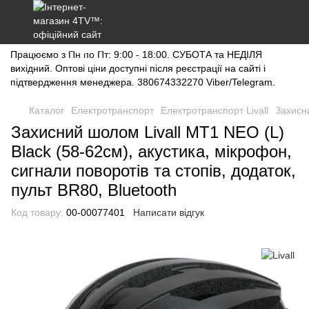
Працюємо з Пн по Пт: 9:00 - 18:00. СУБОТА та НЕДІЛЯ
вихідний. Оптові ціни доступні після реєстрації на сайті і
підтвердження менеджера. 380674332270 Viber/Telegram.
Каталог
Електротранспорт
Електротранспорт Livall
Захисни
Захисний шолом Livall MT1 NEO (L)
Black (58-62см), акустика, мікрофон,
сигнали поворотів та стопів, додаток,
пульт BR80, Bluetooth
Код товару:
00-00077401
Написати відгук