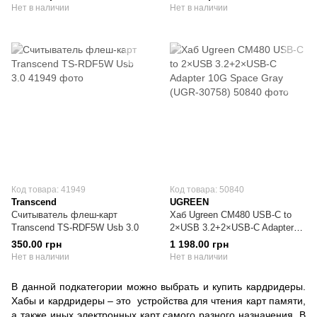
Нет в наличии
Нет в наличии
Код товара: 41949
Код товара: 50840
Transcend
UGREEN
Считыватель флеш-карт
Хаб Ugreen CM480 USB-C to
Transcend TS-RDF5W Usb 3.0
2×USB 3.2+2×USB-C Adapter
10G Space Gray (UGR-30758)
350.00 грн
1 198.00 грн
Нет в наличии
Нет в наличии
В данной подкатегории можно выбрать и купить кардридеры.
Хабы и кардридеры – это устройства для чтения карт памяти,
а также иных электронных карт самого разного назначения. В