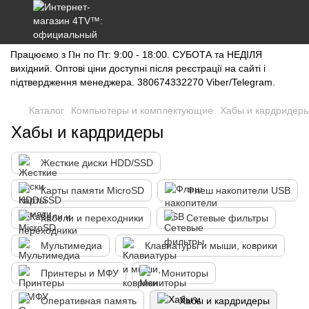
Працюємо з Пн по Пт: 9:00 - 18:00. СУБОТА та НЕДІЛЯ
вихідний. Оптові ціни доступні після реєстрації на сайті і
підтвердження менеджера. 380674332270 Viber/Telegram.
Каталог
Компьютеры и комплектующие
Хабы и кардридер
Хабы и кардридеры
Жесткие диски HDD/SSD
Карты памяти MicroSD
Флеш накопители USB
Кабели и переходники
Сетевые фильтры
Мультимедиа
Клавиатуры и мыши, коврики
Принтеры и МФУ
Мониторы
Оперативная память
Хабы и кардридеры