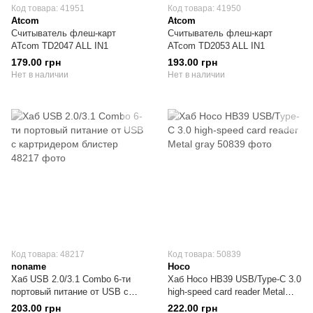
Код товара: 41951
Код товара: 41950
Atcom
Atcom
Считыватель флеш-карт
Считыватель флеш-карт
ATcom TD2047 ALL IN1
ATcom TD2053 ALL IN1
179.00 грн
193.00 грн
Нет в наличии
Нет в наличии
Код товара: 48217
Код товара: 50839
noname
Hoco
Хаб USB 2.0/3.1 Combo 6-ти
Хаб Hoco HB39 USB/Type-C 3.0
портовый питание от USB с
high-speed card reader Metal
картридером блистер
gray
203.00 грн
222.00 грн