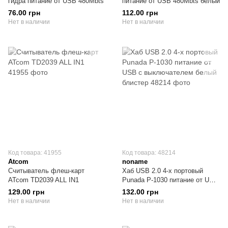
гидра питание от USB 480Mbts
питание от USB 480Mbts белый
76.00 грн
112.00 грн
Нет в наличии
Нет в наличии
Код товара: 41955
Код товара: 48214
Atcom
noname
Считыватель флеш-карт
Хаб USB 2.0 4-х портовый
ATcom TD2039 ALL IN1
Punada P-1030 питание от USB
с выключателем белый
129.00 грн
132.00 грн
блистер
Нет в наличии
Нет в наличии