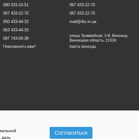
080 033-10-51
067 433-22-70
067 433-22-70
067 433-22-70
050 433-44-32
mail@4tv.in.ua
063 433-44-33
улица Трамвайная, 3-В, Винница,
097 743-00-39
Винницкая область, 21036
Карта проезда
Перезвонить вам?
имальной
Согласиться
 дать