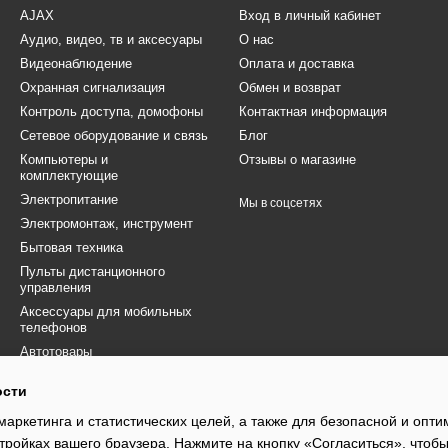
AJAX
Вход в личный кабинет
Аудио, видео, тв и аксесуары
О нас
Видеонаблюдение
Оплата и доставка
Охранная сигнализация
Обмен и возврат
Контроль доступа, домофоны
Контактная информация
Сетевое оборудование и связь
Блог
Компьютеры и
Отзывы о магазине
комплектующие
Электропитание
Мы в соцсетях
Электромонтаж, инструмент
Бытовая техника
Пульты дистанционного
управления
Аксессуары для мобильных
телефонов
Автотовары
Товары для ВСУ
ости
Электротранспорт
маркетинга и статистических целей, а также для безопасной и опт
Распродажа
тройках вашего браузера. Нажмите на кнопку «Согласиться», чтобы