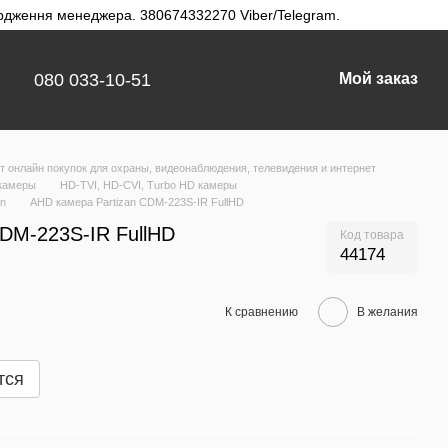
твердження менеджера. 380674332270 Viber/Telegram.
080 033-10-51
Мой заказ
 онлайн покупок для охраны, видеонаблюдения, телевидения и интернет
камеры
HD-TVI, HD-CVI, Turbo HD камеры
an
AHD камера Partizan CDM-223S-IR FullHD
CDM-223S-IR FullHD
Код товара
44174
К сравнению
В желания
тся