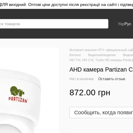
ЛЯ вихідний. Оптові ціни доступні після реєстрації на сайті і під
Укр
Рус
Интернет-магазин 4TV: официальный сайт
Каталог
Видеонаблюдение
Видео
HD-TVI, HD-CVI, Turbo HD камеры Partiz
AHD камера Partizan 
Нет в наличии
Оставить отзыв
872.00 грн
Сообщить, когда появи