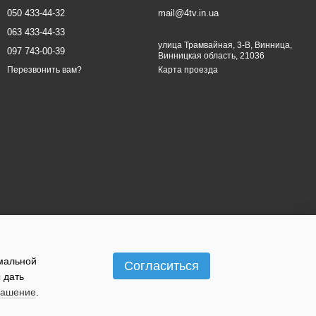
050 433-44-32
mail@4tv.in.ua
063 433-44-33
улица Трамвайная, 3-В, Винница,
097 743-00-39
Винницкая область, 21036
Карта проезда
Перезвонить вам?
имальной
Согласиться
 дать
лашение
.