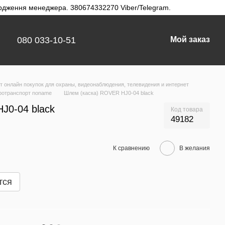
твердження менеджера. 380674332270 Viber/Telegram.
080 033-10-51
Мой заказ
 онлайн покупок для охраны, видеонаблюдения, телевидения и интернет
ротранспорт noname
Шлем (каска) ROVER HJ0-04 black
J0-04 black
Код товара
49182
К сравнению
В желания
тся