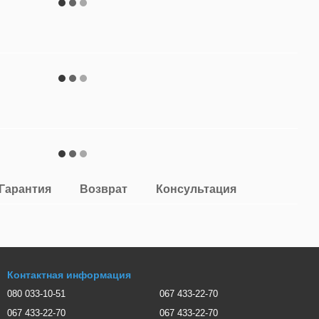
Гарантия
Возврат
Консультация
Контактная информация
080 033-10-51
067 433-22-70
067 433-22-70
067 433-22-70