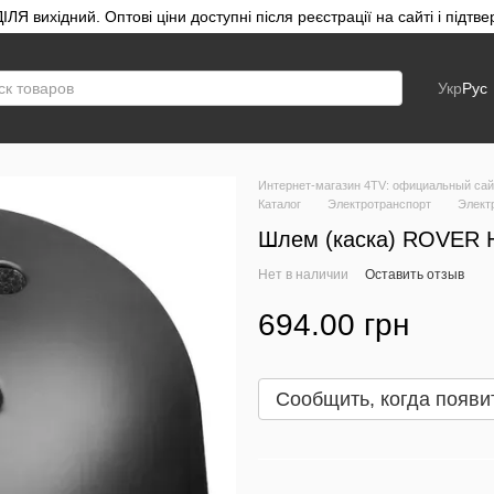
ЛЯ вихідний. Оптові ціни доступні після реєстрації на сайті і під
Укр
Рус
Интернет-магазин 4TV: официальный сайт
Каталог
Электротранспорт
Элект
Шлем (каска) ROVER H
Нет в наличии
Оставить отзыв
694.00 грн
Сообщить, когда появи